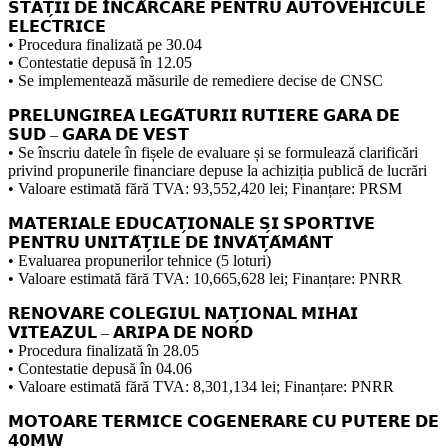
𝗦𝗧𝗔𝗧̗𝗜𝗜 𝗗𝗘 𝗜̂𝗡𝗖𝗔̆𝗥𝗖𝗔𝗥𝗘 𝗣𝗘𝗡𝗧𝗥𝗨 𝗔𝗨𝗧𝗢𝗩𝗘𝗛𝗜𝗖𝗨𝗟𝗘
𝗘𝗟𝗘𝗖𝗧𝗥𝗜𝗖𝗘
• Procedura finalizată pe 30.04
• Contestatie depusă în 12.05
• Se implementează măsurile de remediere decise de CNSC
𝗣𝗥𝗘𝗟𝗨𝗡𝗚𝗜𝗥𝗘𝗔 𝗟𝗘𝗚𝗔̆𝗧𝗨𝗥𝗜𝗜 𝗥𝗨𝗧𝗜𝗘𝗥𝗘 𝗚𝗔𝗥𝗔 𝗗𝗘
𝗦𝗨𝗗 – 𝗚𝗔𝗥𝗔 𝗗𝗘 𝗩𝗘𝗦𝗧
• Se înscriu datele în fișele de evaluare și se formulează clarificări
privind propunerile financiare depuse la achiziția publică de lucrări
• Valoare estimată fără TVA: 93,552,420 lei; Finanțare: PRSM
𝗠𝗔𝗧𝗘𝗥𝗜𝗔𝗟𝗘 𝗘𝗗𝗨𝗖𝗔𝗧̗𝗜𝗢𝗡𝗔𝗟𝗘 𝗦̗𝗜 𝗦𝗣𝗢𝗥𝗧𝗜𝗩𝗘
𝗣𝗘𝗡𝗧𝗥𝗨 𝗨𝗡𝗜𝗧𝗔̆𝗧̗𝗜𝗟𝗘 𝗗𝗘 𝗜̂𝗡𝗩𝗔̆𝗧̗𝗔̆𝗠𝗔̂𝗡𝗧
• Evaluarea propunerilor tehnice (5 loturi)
• Valoare estimată fără TVA: 10,665,628 lei; Finanțare: PNRR
𝗥𝗘𝗡𝗢𝗩𝗔𝗥𝗘 𝗖𝗢𝗟𝗘𝗚𝗜𝗨𝗟 𝗡𝗔𝗧̗𝗜𝗢𝗡𝗔𝗟 𝗠𝗜𝗛𝗔𝗜
𝗩𝗜𝗧𝗘𝗔𝗭𝗨𝗟 – 𝗔𝗥𝗜𝗣𝗔 𝗗𝗘 𝗡𝗢𝗥𝗗
• Procedura finalizată în 28.05
• Contestatie depusă în 04.06
• Valoare estimată fără TVA: 8,301,134 lei; Finanțare: PNRR
𝗠𝗢𝗧𝗢𝗔𝗥𝗘 𝗧𝗘𝗥𝗠𝗜𝗖𝗘 𝗖𝗢𝗚𝗘𝗡𝗘𝗥𝗔𝗥𝗘 𝗖𝗨 𝗣𝗨𝗧𝗘𝗥𝗘 𝗗𝗘
𝟰𝟬𝗠𝗪