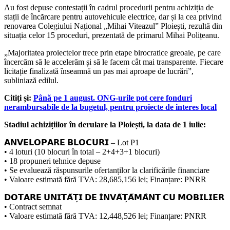
Au fost depuse contestații în cadrul procedurii pentru achiziția de
stații de încărcare pentru autovehicule electrice, dar și la cea privind
renovarea Colegiului Național „Mihai Viteazul” Ploiești, rezultă din
situația celor 15 proceduri, prezentată de primarul Mihai Polițeanu.
„Majoritatea proiectelor trece prin etape birocratice greoaie, pe care
încercăm să le accelerăm și să le facem cât mai transparente. Fiecare
licitație finalizată înseamnă un pas mai aproape de lucrări”,
subliniază edilul.
Citiți și:
Până pe 1 august. ONG-urile pot cere fonduri
nerambursabile de la bugetul, pentru proiecte de interes local
Stadiul achizițiilor în derulare la Ploiești, la data de 1 iulie:
𝗔𝗡𝗩𝗘𝗟𝗢𝗣𝗔𝗥𝗘 𝗕𝗟𝗢𝗖𝗨𝗥𝗜 – Lot P1
• 4 loturi (10 blocuri în total – 2+4+3+1 blocuri)
• 18 propuneri tehnice depuse
• Se evaluează răspunsurile ofertanților la clarificările financiare
• Valoare estimată fără TVA: 28,685,156 lei; Finanțare: PNRR
𝗗𝗢𝗧𝗔𝗥𝗘 𝗨𝗡𝗜𝗧𝗔̆𝗧̗𝗜 𝗗𝗘 𝗜̂𝗡𝗩𝗔̆𝗧̗𝗔̆𝗠𝗔̂𝗡𝗧 𝗖𝗨 𝗠𝗢𝗕𝗜𝗟𝗜𝗘𝗥
• Contract semnat
• Valoare estimată fără TVA: 12,448,526 lei; Finanțare: PNRR