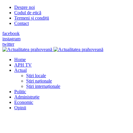
Despre noi
Codul de etică
Termeni și condiții
Contact
facebook
instagram
twitter
Home
APH TV
Actual
Știri locale
Știri naționale
Știri internaționale
Politic
Administrație
Economic
Opinii