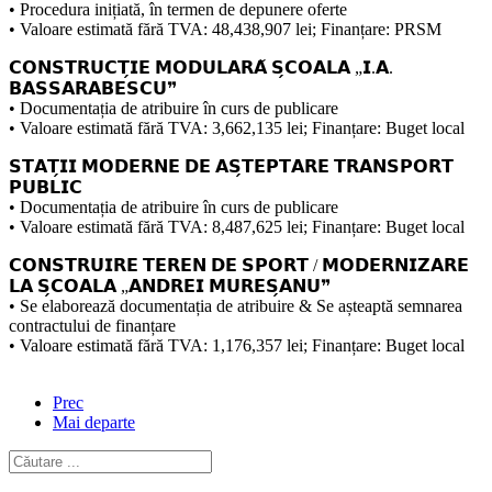
• Procedura inițiată, în termen de depunere oferte
• Valoare estimată fără TVA: 48,438,907 lei; Finanțare: PRSM
𝗖𝗢𝗡𝗦𝗧𝗥𝗨𝗖𝗧̗𝗜𝗘 𝗠𝗢𝗗𝗨𝗟𝗔𝗥𝗔̆ 𝗦̗𝗖𝗢𝗔𝗟𝗔 „𝗜.𝗔.
𝗕𝗔𝗦𝗦𝗔𝗥𝗔𝗕𝗘𝗦𝗖𝗨❞
• Documentația de atribuire în curs de publicare
• Valoare estimată fără TVA: 3,662,135 lei; Finanțare: Buget local
𝗦𝗧𝗔𝗧̗𝗜𝗜 𝗠𝗢𝗗𝗘𝗥𝗡𝗘 𝗗𝗘 𝗔𝗦̗𝗧𝗘𝗣𝗧𝗔𝗥𝗘 𝗧𝗥𝗔𝗡𝗦𝗣𝗢𝗥𝗧
𝗣𝗨𝗕𝗟𝗜𝗖
• Documentația de atribuire în curs de publicare
• Valoare estimată fără TVA: 8,487,625 lei; Finanțare: Buget local
𝗖𝗢𝗡𝗦𝗧𝗥𝗨𝗜𝗥𝗘 𝗧𝗘𝗥𝗘𝗡 𝗗𝗘 𝗦𝗣𝗢𝗥𝗧 / 𝗠𝗢𝗗𝗘𝗥𝗡𝗜𝗭𝗔𝗥𝗘
𝗟𝗔 𝗦̗𝗖𝗢𝗔𝗟𝗔 „𝗔𝗡𝗗𝗥𝗘𝗜 𝗠𝗨𝗥𝗘𝗦̗𝗔𝗡𝗨❞
• Se elaborează documentația de atribuire & Se așteaptă semnarea
contractului de finanțare
• Valoare estimată fără TVA: 1,176,357 lei; Finanțare: Buget local
Prec
Mai departe