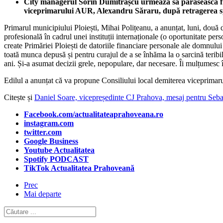
City managerul Sorin Dumitrașcu urmează să părăsească func
viceprimarului AUR, Alexandru Săraru, după retragerea sprij
Primarul municipiului Ploiești, Mihai Polițeanu, a anunțat, luni, două 
profesională în cadrul unei instituții internaționale (o oportunitate pe
create Primăriei Ploiești de datoriile financiare personale ale domnul
toată munca depusă și pentru curajul de a se înhăma la o sarcină teribil 
ani. Și-a asumat decizii grele, nepopulare, dar necesare. Îi mulțumesc 
Edilul a anunțat că va propune Consiliului local demiterea viceprimaru
Citește și
Daniel Soare, vicepreședinte CJ Prahova, mesaj pentru Sebasti
Facebook.com/actualitateaprahoveana.ro
instagram.com
twitter.com
Google Business
Youtube Actualitatea
Spotify PODCAST
TikTok Actualitatea Prahoveană
Prec
Mai departe