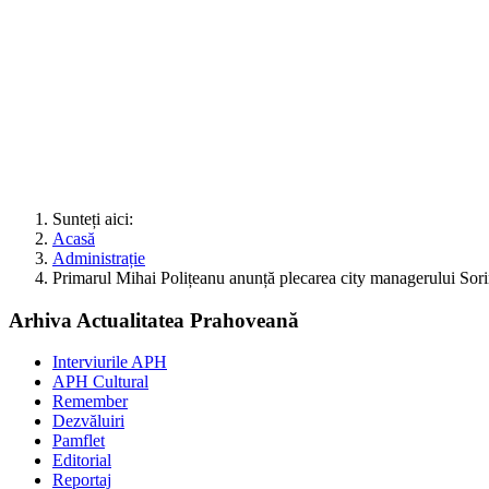
Sunteți aici:
Acasă
Administrație
Primarul Mihai Polițeanu anunță plecarea city managerului Sor
Arhiva Actualitatea Prahoveană
Interviurile APH
APH Cultural
Remember
Dezvăluiri
Pamflet
Editorial
Reportaj