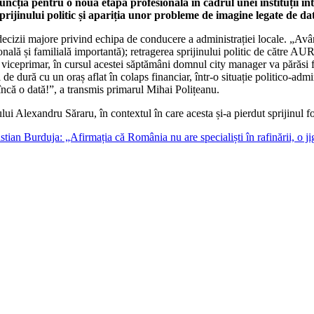
ția pentru o nouă etapă profesională în cadrul unei instituții int
inului politic și apariția unor probleme de imagine legate de dato
decizii majore privind echipa de conducere a administrației locale. „Avân
rsonală și familială importantă); retragerea sprijinului politic de către
ui viceprimar, în cursul acestei săptămâni domnul city manager va părăsi
de dură cu un oraș aflat în colaps financiar, într-o situație politico-adm
încă o dată!”, a transmis primarul Mihai Polițeanu.
lui Alexandru Săraru, în contextul în care acesta și-a pierdut sprijinul
an Burduja: „Afirmația că România nu are specialiști în rafinării, o jign