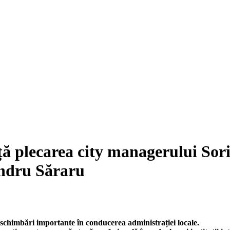
ă plecarea city managerului Sor
andru Săraru
e schimbări importante în conducerea administrației locale.