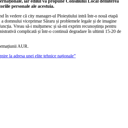
ernaționale, iar edilul va propune Consiliului Local demiterea
riile personale ale acestuia.
d în vedere că city manager-ul Ploieștiului intră într-o nouă etapă
 AUR a domnului viceprimar Săraru și problemele legale și de imagine
 funcția. Vreau să-i mulțumesc și să-mi exprim recunoștința pentru
inistrativă complicată și într-o continuă degradare în ultimii 15-20 de
 formațiunii AUR.
ire la adresa unei elite tehnice naționale”