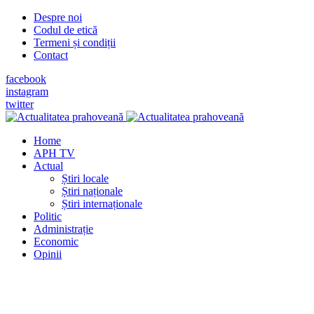
Despre noi
Codul de etică
Termeni și condiții
Contact
facebook
instagram
twitter
Home
APH TV
Actual
Știri locale
Știri naționale
Știri internaționale
Politic
Administrație
Economic
Opinii