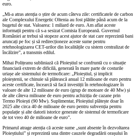
euro.
„Mi-a atras atenția o știre de acum câteva zile: certificatele de carbon
ale Complexului Energetic Oltenia au fost plătite până acum de la
bugetul de stat. Valoarea: 1 miliard de euro. Am aflat aceste
informații pentru că s-a sesizat Comisia Europeană. Guvernul
României ar trebui să stopeze acest ajutor de stat care reprezintă bani
aruncați pe foc și să redirecționeze aceste sume pentru
retehnologizarea CET-urilor din localitățile cu sistem centralizat de
încălzire”, a transmis edilul.
Mihai Polițeanu subliniază că Ploieștiul se confruntă cu o situație
financiară extrem de dificilă, generată în mare parte de costurile
uriașe ale sistemului de termoficare: „Ploieștiul, și implicit
ploieștenii, se chinuie să plătească anual 12 milioane de euro pentru
aceste certificate, încearcă să facă investiții în retehnologizare în
valoare de alte 12 milioane de euro (grup de motoare de 40 Mw) și
de alte câteva milioane de euro pentru achiziția de cazane prin
Termo Ploiești (90 Mw). Suplimentar, Ploieștiul plătește doar în
2025 alte circa 40 de milioane de euro pentru subvenția pentru
populație și alte datorii istorice generate de sistemul de termoficare
de tot vreo 40 de milioane de euro”.
Primarul atrage atenția că aceste sume „sunt absente în dezvoltarea
Ploieștiului” și reprezintă una dintre cauzele degradării orașului în