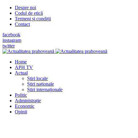
Despre noi
Codul de etică
Termeni și condiții
Contact
facebook
instagram
twitter
Home
APH TV
Actual
Știri locale
Știri naționale
Știri internaționale
Politic
Administrație
Economic
Opinii