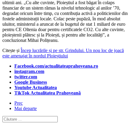
ultimii ani. „Cu alte cuvinte, Ploieștiul a fost băgat în colaps
financiar de un sistem rămas la nivelul tehnologic al anilor ’70,
degradat oricum între timp, cu contribuția activă a politicienilor din
fostele administrații locale. Colac peste pupăză, în mod absolut
uluitor, ministerul a aruncat de la bugetul de stat 1 miliard de euro
pentru CE Oltenia doar pentru certificatele CO2. Cu alte cuvinte,
ploieștenii plătesc și la Ploiești, și pentru alte localități”, a
concluzionat Mihai Polițeanu.
Citește și
Încep lucrările și pe str. Grindului. Un nou loc de joacă
este amenajat în nordul Ploieștiului
Facebook.com/actualitateaprahoveana.ro
instagram.com
twitter.com
Google Business
Youtube Actualitatea
TikTok Actualitatea Prahoveană
Prec
Mai departe