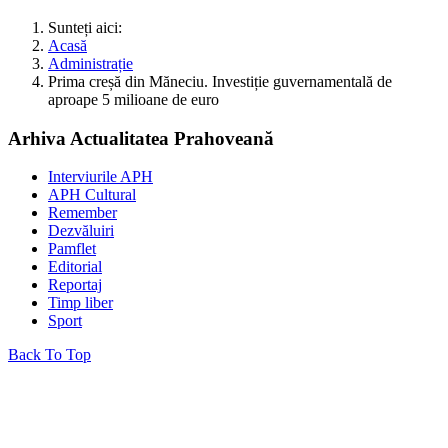
Sunteți aici:
Acasă
Administrație
Prima creșă din Măneciu. Investiție guvernamentală de
aproape 5 milioane de euro
Arhiva Actualitatea Prahoveană
Interviurile APH
APH Cultural
Remember
Dezvăluiri
Pamflet
Editorial
Reportaj
Timp liber
Sport
Back To Top