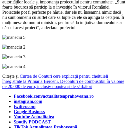
autorităților locale și importanța proiectului pentru comunitate. „Sunt
foarte bucuros să particip la o investiție în viitorul României.
Proiectele pot fi perfecte pe hârtie, dar ele nu înseamnă nimic dacă
nu sunt oamenii cu suflet care să lupte ca ele să ajungă la cetățeni. Îi
mulțumesc domnului ministru, pentru că la inițiativa dumnealui s-a
născut acest proiect”, a declarat prefectul.
Citește și
Curtea de Conturi cere explicații pentru cheltuieli
înregistrate la Primăria Berceni. Deconturi de combustibil în valoare
de 20.000 de euro, inclusiv noaptea și de sărbători
Facebook.com/actualitateaprahoveana.ro
instagram.com
twitter.com
Google Business
Youtube Actualitatea
Spotify PODCAST
TikTok Actualitatea Prahoveană