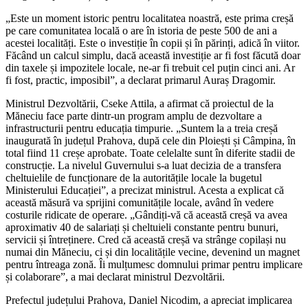
„Este un moment istoric pentru localitatea noastră, este prima creșă
pe care comunitatea locală o are în istoria de peste 500 de ani a
acestei localități. Este o investiție în copii și în părinți, adică în viitor.
Făcând un calcul simplu, dacă această investiție ar fi fost făcută doar
din taxele și impozitele locale, ne-ar fi trebuit cel puțin cinci ani. Ar
fi fost, practic, imposibil”, a declarat primarul Auraș Dragomir.
Ministrul Dezvoltării, Cseke Attila, a afirmat că proiectul de la
Măneciu face parte dintr-un program amplu de dezvoltare a
infrastructurii pentru educația timpurie. „Suntem la a treia creșă
inaugurată în județul Prahova, după cele din Ploiești și Câmpina, în
total fiind 11 creșe aprobate. Toate celelalte sunt în diferite stadii de
construcție. La nivelul Guvernului s-a luat decizia de a transfera
cheltuielile de funcționare de la autoritățile locale la bugetul
Ministerului Educației”, a precizat ministrul. Acesta a explicat că
această măsură va sprijini comunitățile locale, având în vedere
costurile ridicate de operare. „Gândiți-vă că această creșă va avea
aproximativ 40 de salariați și cheltuieli constante pentru bunuri,
servicii și întreținere. Cred că această creșă va strânge copilași nu
numai din Măneciu, ci și din localitățile vecine, devenind un magnet
pentru întreaga zonă. Îi mulțumesc domnului primar pentru implicare
și colaborare”, a mai declarat ministrul Dezvoltării.
Prefectul județului Prahova, Daniel Nicodim, a apreciat implicarea