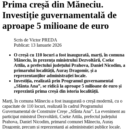
Prima creșă din Măneciu.
Investiție guvernamentală de
aproape 5 milioane de euro
Scris de
Victor PREDA
Publicat: 13 Ianuarie 2026
O creșă cu 110 locuri a fost inaugurată, marți, în comuna
Măneciu, în prezența ministrului Dezvoltării, Cseke
Attila, a prefectului județului Prahova, Daniel Nicodim, a
primarului localității, Auraș Dragomir, și a
reprezentanților administrației locale.
Investiția, realizată prin Programul guvernamental
„Sfânta Ana”, se ridică la aproape 5 milioane de euro și
reprezintă prima creșă din istoria localității.
Marți, în comuna Măneciu a fost inaugurată o creșă modernă, cu o
capacitate de 110 locuri, realizată în cadrul Programului
Guvernamental de Construire Creșe „Sfânta Ana”. La eveniment au
participat ministrul Dezvoltării, Cseke Attila, prefectul județului
Prahova, Daniel Nicodim, primarul comunei Măneciu, Auraș
Dragomir, precum și reprezentanți ai administrației publice locale.