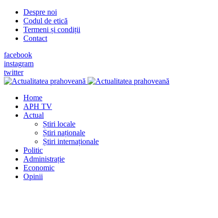
Despre noi
Codul de etică
Termeni și condiții
Contact
facebook
instagram
twitter
Home
APH TV
Actual
Știri locale
Știri naționale
Știri internaționale
Politic
Administrație
Economic
Opinii