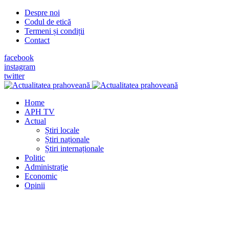
Despre noi
Codul de etică
Termeni și condiții
Contact
facebook
instagram
twitter
Home
APH TV
Actual
Știri locale
Știri naționale
Știri internaționale
Politic
Administrație
Economic
Opinii