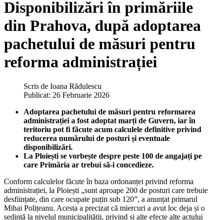
Disponibilizări în primăriile
din Prahova, după adoptarea
pachetului de măsuri pentru
reforma administrației
Scris de
Ioana Rădulescu
Publicat: 26 Februarie 2026
Adoptarea pachetului de măsuri pentru reformarea
administrației a fost adoptat marți de Guvern, iar în
teritoriu pot fi făcute acum calculele definitive privind
reducerea numărului de posturi și eventuale
disponibilizări.
La Ploiești se vorbește despre peste 100 de angajați pe
care Primăria ar trebui să-i concedieze.
Conform calculelor făcute în baza ordonanței privind reforma
administrației, la Ploiești „sunt aproape 200 de posturi care trebuie
desființate, din care ocupate puțin sub 120”, a anunțat primarul
Mihai Polițeanu. Acesta a precizat că miercuri a avut loc deja și o
ședință la nivelul municipalității, privind și alte efecte alte actului