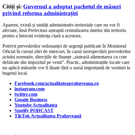
Citiți și:
Guvernul a adoptat pachetul de măsuri
privind reforma administrației
Aparent, există și unități administrativ-teritoriale care nu vor fi
afectate, însă Prefectura așteaptă centralizarea datelor din teritoriu
pentru a întocmi evidența clară a acestora.
Potrivit prevederilor ordonanței de urgență publicate în Monitorul
Oficial în cursul zilei de miercuri, în cazul nerespectării prevederilor
actului normativ, direcțiile de finanțe „sistează alimentarea cu cote
defalcate din impozitul pe venit”. Practic, administrațiile locale care
nu aplică măsurile vor fi lăsate fără o sursă importantă de venituri la
bugetul local.
Facebook.com/actualitateaprahoveana.ro
instagram.com
twitter.com
Google Business
Youtube Actualitatea
Spotify PODCAST
TikTok Actualitatea Prahoveană