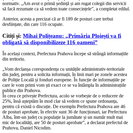
normativ. „Am avut o primă ședință și am rugat colegii din servicii
să facă rezumate ca să vedem toate consecințele”, a completat edilul.
Anterior, acesta a precizat că ar fi 189 de posturi care trebui
desființate, din care 116 ocupate.
Citiți și:
Mihai Polițeanu: „Primăria Ploiești va fi
obligată să disponibilizeze 116 oameni”
În același context, Prefectura Prahova începe să strângă informațiile
din teritoriu.
„Vom declanșa corespondența cu unitățile administrativ-teritoriale
din județ, pentru a solicita informații, în linii mari pe zonele acestea
de Poliție Locală și fonduri europene. În funcție de informațiile pe
care le vom primi vom ști exact ce se va întâmpla în administrațiile
publice din Prahova.
În ceea ce privește Prefectura, acolo se vorbește de o reducere de
25%, însă așteptăm în mod clar să vedem ce spune ordonanța,
pentru că există o discuție. De exemplu Prefectura Prahova are 46
de posturi aprobate, în efectiv sunt 36 de funcționari, iar Prefectura
Alba, într-un județ cu populație la jumătate și un număr mult mai
mic de localități, are 50 de posturi aprobate”, a declarat prefectul de
Prahova, Daniel Nicodim.