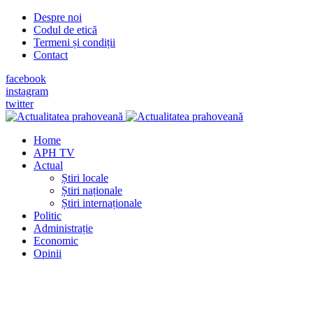
Despre noi
Codul de etică
Termeni și condiții
Contact
facebook
instagram
twitter
Home
APH TV
Actual
Știri locale
Știri naționale
Știri internaționale
Politic
Administrație
Economic
Opinii