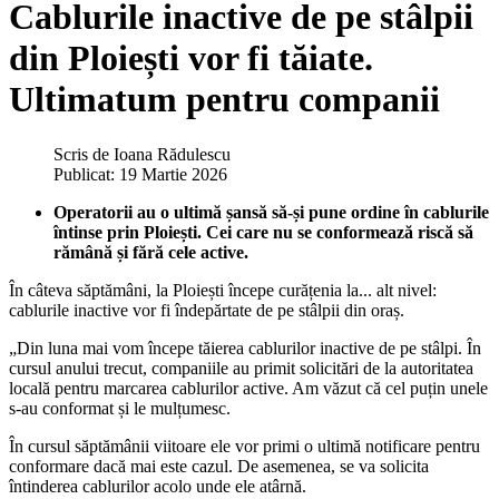
Cablurile inactive de pe stâlpii
din Ploiești vor fi tăiate.
Ultimatum pentru companii
Scris de
Ioana Rădulescu
Publicat: 19 Martie 2026
Operatorii au o ultimă șansă să-și pune ordine în cablurile
întinse prin Ploiești. Cei care nu se conformează riscă să
rămână și fără cele active.
În câteva săptămâni, la Ploiești începe curățenia la... alt nivel:
cablurile inactive vor fi îndepărtate de pe stâlpii din oraș.
„Din luna mai vom începe tăierea cablurilor inactive de pe stâlpi. În
cursul anului trecut, companiile au primit solicitări de la autoritatea
locală pentru marcarea cablurilor active. Am văzut că cel puțin unele
s-au conformat și le mulțumesc.
În cursul săptămânii viitoare ele vor primi o ultimă notificare pentru
conformare dacă mai este cazul. De asemenea, se va solicita
întinderea cablurilor acolo unde ele atârnă.