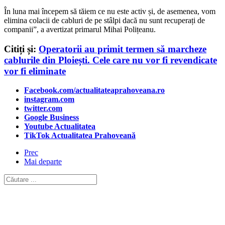
În luna mai începem să tăiem ce nu este activ și, de asemenea, vom
elimina colacii de cabluri de pe stâlpi dacă nu sunt recuperați de
companii”, a avertizat primarul Mihai Polițeanu.
Citiți și:
Operatorii au primit termen să marcheze
cablurile din Ploiești. Cele care nu vor fi revendicate
vor fi eliminate
Facebook.com/actualitateaprahoveana.ro
instagram.com
twitter.com
Google Business
Youtube Actualitatea
TikTok Actualitatea Prahoveană
Prec
Mai departe