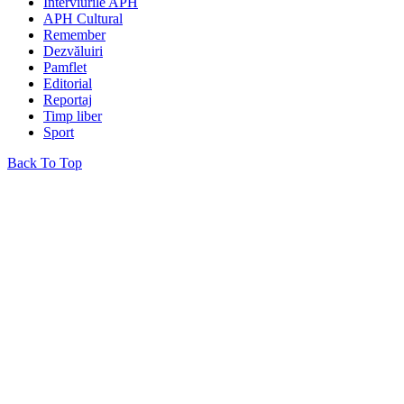
Interviurile APH
APH Cultural
Remember
Dezvăluiri
Pamflet
Editorial
Reportaj
Timp liber
Sport
Back To Top