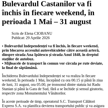
Bulevardul Castanilor va fi
închis în fiecare weekend, în
perioada 1 Mai – 31 august
Scris de
Elena CIOBANU
Publicat: 29 Aprilie 2026
• Bulevardul Independenței va fi închis, în fiecare weekend,
prin blocarea accesului autovehiculelor către această arteră,
dinspre strada Ana Ipătescu și strada Anul 1848, în dreptul
stațiilor de autobuz.
• Mijloacele de transport în comun vor circula pe rute deviate,
la final de săptămână.
Închiderea Bulevardului Independenței se va realiza în fiecare
weekend, în perioada 1 Mai, începând cu ora 00.15 și până în ziua
de luni, 31 august, ora 05.00, pe tronsonul dintre statuia lui Radu
Stanian și până la Gara de Sud, fără a se închide și sensul giratoriu,
respectiv zona Monumentului Vânătorilor.
În aceste perioade de timp, operatorul S.C. Transport Călători
Express S.A. va planifica devierea transportului public și va asigura