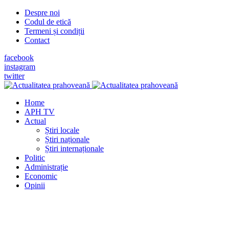
Despre noi
Codul de etică
Termeni și condiții
Contact
facebook
instagram
twitter
Home
APH TV
Actual
Știri locale
Știri naționale
Știri internaționale
Politic
Administrație
Economic
Opinii