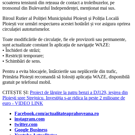
scoaterea tensiunii din rețeaua de contact a troleibuzelor, pe
tronsonul din Bulevardul Independenței, menționat mai sus.
Biroul Rutier al Poliției Municipiului Ploiești și Poliția Locală
Ploiești vor urmări respectarea acestei hotărâri și vor asigura oprirea
circulației autoturismelor.
Toate modificările de circulație, fie ele provizorii sau permanente,
sunt actualizate constant în aplicația de navigație WAZE:
• Închideri de străzi;
• Restricții temporare;
• Schimbări de sens.
Pentru a evita blocajele, întârzierile sau neplăcerile din trafic,
Primăria Ploiești recomandă să folosiți aplicația WAZE, disponibilă
gratuit pe telefonul mobil.
CITEȘTE ȘI:
Proiect de lărgire la patru benzi a DJ129, ieșirea din
Ploiești spre Strejnicu. Investiția s-ar ridica la peste 2 milioane de
euro - VIDEO LINK
Facebook.com/actualitateaprahoveana.ro
instagram.com
twitter.com
Google Business