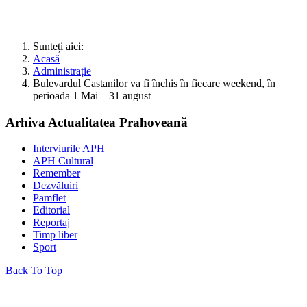
Sunteți aici:
Acasă
Administrație
Bulevardul Castanilor va fi închis în fiecare weekend, în
perioada 1 Mai – 31 august
Arhiva Actualitatea Prahoveană
Interviurile APH
APH Cultural
Remember
Dezvăluiri
Pamflet
Editorial
Reportaj
Timp liber
Sport
Back To Top