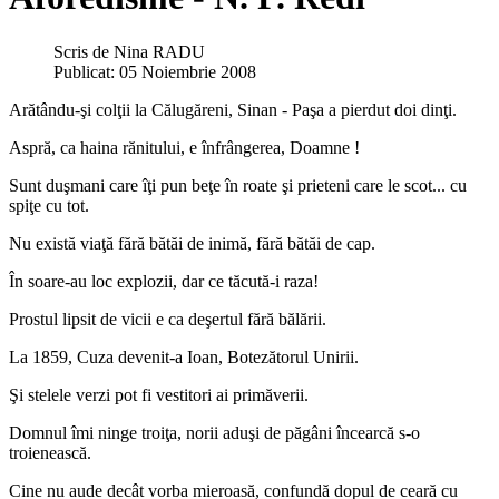
Scris de
Nina RADU
Publicat: 05 Noiembrie 2008
Arătându-şi colţii la Călugăreni, Sinan - Paşa a pierdut doi dinţi.
Aspră, ca haina rănitului, e înfrângerea, Doamne !
Sunt duşmani care îţi pun beţe în roate şi prieteni care le scot... cu
spiţe cu tot.
Nu există viaţă fără bătăi de inimă, fără bătăi de cap.
În soare-au loc explozii, dar ce tăcută-i raza!
Prostul lipsit de vicii e ca deşertul fără bălării.
La 1859, Cuza devenit-a Ioan, Botezătorul Unirii.
Şi stelele verzi pot fi vestitori ai primăverii.
Domnul îmi ninge troiţa, norii aduşi de păgâni încearcă s-o
troienească.
Cine nu aude decât vorba mieroasă, confundă dopul de ceară cu