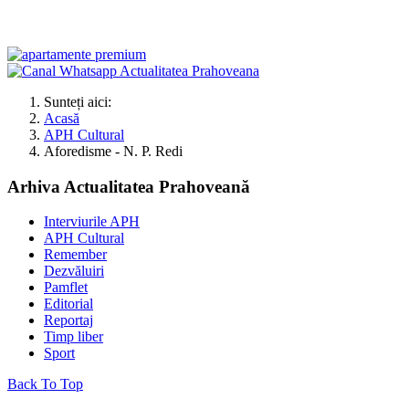
Sunteți aici:
Acasă
APH Cultural
Aforedisme - N. P. Redi
Arhiva Actualitatea Prahoveană
Interviurile APH
APH Cultural
Remember
Dezvăluiri
Pamflet
Editorial
Reportaj
Timp liber
Sport
Back To Top