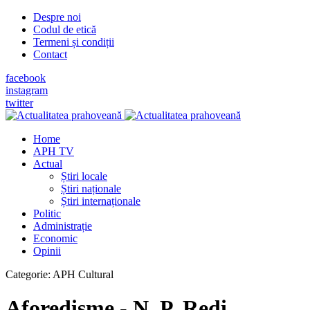
Despre noi
Codul de etică
Termeni și condiții
Contact
facebook
instagram
twitter
Home
APH TV
Actual
Știri locale
Știri naționale
Știri internaționale
Politic
Administrație
Economic
Opinii
Categorie:
APH Cultural
Aforedisme - N. P. Redi