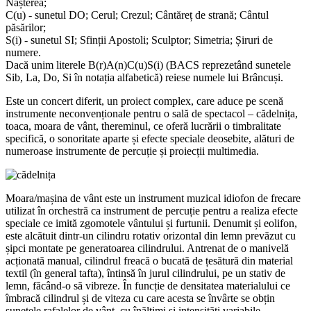
Nașterea;
C(u) - sunetul DO; Cerul; Crezul; Cântăreț de strană; Cântul
păsărilor;
S(i) - sunetul SI; Sfinții Apostoli; Sculptor; Simetria; Șiruri de
numere.
Dacă unim literele B(r)A(n)C(u)S(i) (BACS reprezetând sunetele
Sib, La, Do, Si în notația alfabetică) reiese numele lui Brâncuși.
Este un concert diferit, un proiect complex, care aduce pe scenă
instrumente neconvenționale pentru o sală de spectacol – cădelnița,
toaca, moara de vânt, thereminul, ce oferă lucrării o timbralitate
specifică, o sonoritate aparte și efecte speciale deosebite, alături de
numeroase instrumente de percuție și proiecții multimedia.
Moara/mașina de vânt este un instrument muzical idiofon de frecare
utilizat în orchestră ca instrument de percuție pentru a realiza efecte
speciale ce imită zgomotele vântului și furtunii. Denumit și eolifon,
este alcătuit dintr-un cilindru rotativ orizontal din lemn prevăzut cu
șipci montate pe generatoarea cilindrului. Antrenat de o manivelă
acționată manual, cilindrul freacă o bucată de țesătură din material
textil (în general tafta), întinsă în jurul cilindrului, pe un stativ de
lemn, făcând-o să vibreze. În funcție de densitatea materialului ce
îmbracă cilindrul și de viteza cu care acesta se învârte se obțin
sunetele rafalelor de vânt, cu înălțimi și intensități variabile.