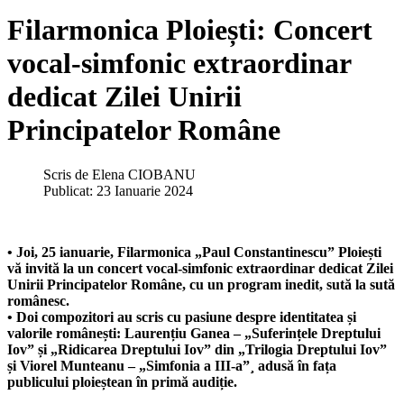
Filarmonica Ploiești: Concert
vocal-simfonic extraordinar
dedicat Zilei Unirii
Principatelor Române
Scris de
Elena CIOBANU
Publicat: 23 Ianuarie 2024
• Joi, 25 ianuarie, Filarmonica „Paul Constantinescu” Ploiești
vă invită la un concert vocal-simfonic extraordinar dedicat Zilei
Unirii Principatelor Române, cu un program inedit, sută la sută
românesc.
• Doi compozitori au scris cu pasiune despre identitatea și
valorile românești: Laurențiu Ganea – „Suferințele Dreptului
Iov” și „Ridicarea Dreptului Iov” din „Trilogia Dreptului Iov”
și Viorel Munteanu – „Simfonia a III-a”¸ adusă în fața
publicului ploieștean în primă audiție.