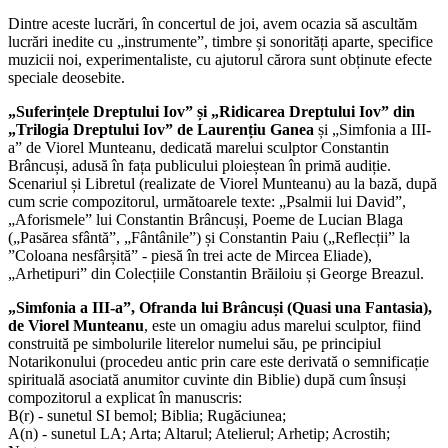
Dintre aceste lucrări, în concertul de joi, avem ocazia să ascultăm
lucrări inedite cu „instrumente”, timbre și sonorități aparte, specifice
muzicii noi, experimentaliste, cu ajutorul cărora sunt obținute efecte
speciale deosebite.
„Suferințele Dreptului Iov” și „Ridicarea Dreptului Iov” din
„Trilogia Dreptului Iov” de Laurențiu Ganea
și „Simfonia a III-
a” de Viorel Munteanu, dedicată marelui sculptor Constantin
Brâncuși, adusă în fața publicului ploieștean în primă audiție.
Scenariul și Libretul (realizate de Viorel Munteanu) au la bază, după
cum scrie compozitorul, următoarele texte: „Psalmii lui David”,
„Aforismele” lui Constantin Brâncuși, Poeme de Lucian Blaga
(„Pasărea sfântă”, „Fântânile”) și Constantin Paiu („Reflecții” la
”Coloana nesfârșită” - piesă în trei acte de Mircea Eliade),
„Arhetipuri” din Colecțiile Constantin Brăiloiu și George Breazul.
„Simfonia a III-a”, Ofranda lui Brâncuși (Quasi una Fantasia),
de Viorel Munteanu
, este un omagiu adus marelui sculptor, fiind
construită pe simbolurile literelor numelui său, pe principiul
Notarikonului (procedeu antic prin care este derivată o semnificație
spirituală asociată anumitor cuvinte din Biblie) după cum însuși
compozitorul a explicat în manuscris:
B(r) - sunetul SI bemol; Biblia; Rugăciunea;
A(n) - sunetul LA; Arta; Altarul; Atelierul; Arhetip; Acrostih;