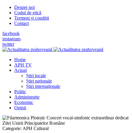
Despre noi
Codul de etică
Termeni și condiții
Contact
facebook
instagram
twitter
Home
APH TV
Actual
Știri locale
Știri naționale
Știri internaționale
Politic
Administrație
Economic
Opinii
Categorie:
APH Cultural