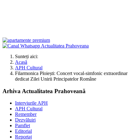
Sunteți aici:
Acasă
APH Cultural
Filarmonica Ploiești: Concert vocal-simfonic extraordinar
dedicat Zilei Unirii Principatelor Române
Arhiva Actualitatea Prahoveană
Interviurile APH
APH Cultural
Remember
Dezvăluiri
Pamflet
Editorial
Reportaj