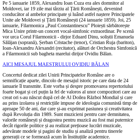
Pe 5 ianuarie 1859, Alexandru Ioan Cuza era ales domnitor al
Moldovei, iar 19 zile mai târziu al Țării Românești, devenind
conducător al ambelor principate și luând astfel naștere Principatele
Unite ale Moldovei și Țării Românești (24 ianuarie 1859). Joi, 25
ianuarie, Filarmonica „Paul Constantinescu” Ploiești sărbătorește
Mica Unire printr-un concert vocal-simfonic extraordinar. Pe scenă
vor urca Corul Filarmonicii - dirjor Eduard Dinu, soliștii Emanuela
Sălăjan (soprană), Șerban Cristache (tenor), Cristian Ruja (bariton),
Ioan-Alexandru Alexandri (recitator), alături de Orchestra Simfonică
a Filarmonicii sub bagheta marelui dirijor Ovidiu Bălan.
AICI MESAJUL MAESTRULUI OVIDIU BĂLAN
Concertul dedicat zilei Unirii Principatelor Române are o
semnificație aparte, dincolo de mesajul istoric pe care data de 24
ianuarie îl transmite. Este vorba și despre promovarea repertoriului
foarte bogat și cel puțin la fel de valoros al unor compozitori care au
creat ori s-au născut după cel de Al Doilea Război Mondial și care
au prins izolarea și restricțiile impuse de ideologia comunistă timp de
aproape 50 de ani, dar care și-au exprimat pasiunea și creativitatea
după Revoluția din 1989. Sunt muzicieni pentru care demnitatea,
valorile românești și dragostea pentru muzică au fost mai puternice
decât rigorile politice și au realizat prețioase lucrări muzicale,
adevărate modele și pagini de studiu și analiză pentru tinerele
generații ce se formează acum în înstituțiile academice.