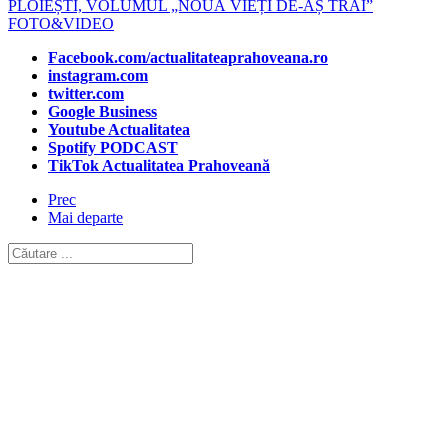
PLOIEȘTI, VOLUMUL „NOUĂ VIEȚI DE-AȘ TRĂI”
FOTO&VIDEO
Facebook.com/actualitateaprahoveana.ro
instagram.com
twitter.com
Google Business
Youtube Actualitatea
Spotify PODCAST
TikTok Actualitatea Prahoveană
Prec
Mai departe