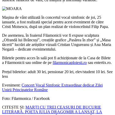
Mașina de vânt utilizată în concertul vocal simfonic de joi, 25
ianuarie, a fost realizată special pentru acest eveniment de către
Cristi Moisescu, după un plan realizat de violoncelistul Filip Papa.
De asemenea, în foaierul Filamonicii vor fi expuse sculptura
„Ofrandă lui Brâncuși”, creațiile grafice „Pasărea în zbor” și „Masa
tăcerii” lucrări ale artiștilor vizuali Cristian Ungureanu și Ana Maria
Negară – dedicate evenimentului.
Biletele pentru acces în sală pot fi achiziționate de la Casa de Bilete
a Filarmonicii sau online de pe
filarmonicaploiesti.ro
sau entertix.ro.
Prețul biletelor: adult 30 lei, pensionar 20 lei, elev/student 10 lei. See
less
Eveniment:
Concert Vocal Simfonic Extraordinar dedicat Zilei
Unirii Principatelor Române
Foto: Filarmonica / Facebook
CITEȘTE ȘI:
MARȚI CU TREI CEASURI DE BUCURIE
LITERARĂ. POETA IULIA DRAGOMIR A LANSAT, LA