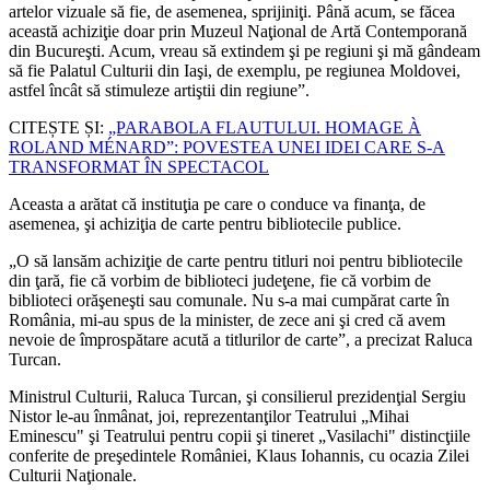
artelor vizuale să fie, de asemenea, sprijiniţi. Până acum, se făcea
această achiziţie doar prin Muzeul Naţional de Artă Contemporană
din Bucureşti. Acum, vreau să extindem şi pe regiuni şi mă gândeam
să fie Palatul Culturii din Iaşi, de exemplu, pe regiunea Moldovei,
astfel încât să stimuleze artiştii din regiune”.
CITEȘTE ȘI:
„PARABOLA FLAUTULUI. HOMAGE À
ROLAND MÉNARD”: POVESTEA UNEI IDEI CARE S-A
TRANSFORMAT ÎN SPECTACOL
Aceasta a arătat că instituţia pe care o conduce va finanţa, de
asemenea, şi achiziţia de carte pentru bibliotecile publice.
„O să lansăm achiziţie de carte pentru titluri noi pentru bibliotecile
din ţară, fie că vorbim de biblioteci judeţene, fie că vorbim de
biblioteci orăşeneşti sau comunale. Nu s-a mai cumpărat carte în
România, mi-au spus de la minister, de zece ani şi cred că avem
nevoie de împrospătare acută a titlurilor de carte”, a precizat Raluca
Turcan.
Ministrul Culturii, Raluca Turcan, şi consilierul prezidenţial Sergiu
Nistor le-au înmânat, joi, reprezentanţilor Teatrului „Mihai
Eminescu" şi Teatrului pentru copii şi tineret „Vasilachi" distincţiile
conferite de preşedintele României, Klaus Iohannis, cu ocazia Zilei
Culturii Naţionale.