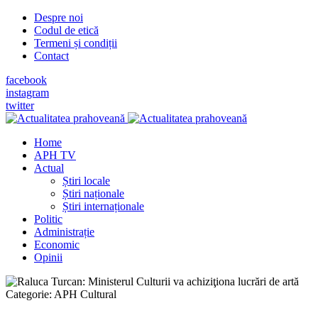
Despre noi
Codul de etică
Termeni și condiții
Contact
facebook
instagram
twitter
Home
APH TV
Actual
Știri locale
Știri naționale
Știri internaționale
Politic
Administrație
Economic
Opinii
Categorie:
APH Cultural