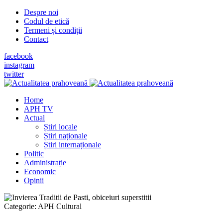
Despre noi
Codul de etică
Termeni și condiții
Contact
facebook
instagram
twitter
Home
APH TV
Actual
Știri locale
Știri naționale
Știri internaționale
Politic
Administrație
Economic
Opinii
Categorie:
APH Cultural