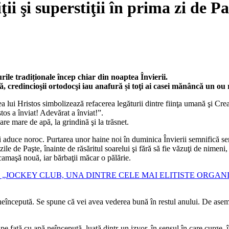
ţii şi superstiţii în prima zi de Pa
lurile tradiționale încep chiar din noaptea Învierii.
 credincioşii ortodocşi iau anafură și toţi ai casei mănâncă un ou ro
rea lui Hristos simbolizează refacerea legăturii dintre fiinţa umană şi Cre
tos a înviat! Adevărat a înviat!”.
re mare de apă, la grindină şi la trăsnet.
ţi aduce noroc. Purtarea unor haine noi în duminica Învierii semnifică se
zile de Paşte, înainte de răsăritul soarelui şi fără să fie văzuţi de nimeni, 
 camaşă nouă, iar bărbaţii măcar o pălărie.
„JOCKEY CLUB, UNA DINTRE CELE MAI ELITISTE ORGANIZA
neîncepută. Se spune că vei avea vederea bună în restul anului. De asemenea
pe faţă cu apă neîncepută, luată dintr-un izvor, în sensul în care curge, î