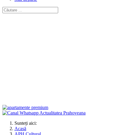
Sunteți aici:
Acasă
APH Cultural