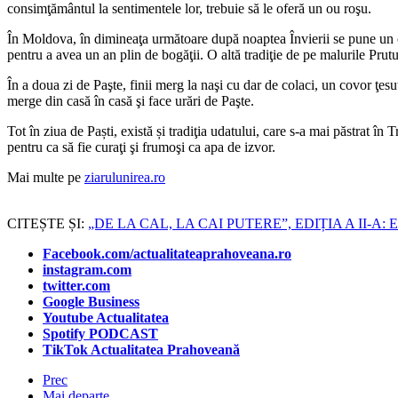
consimţământul la sentimentele lor, trebuie să le oferă un ou roşu.
În Moldova, în dimineaţa următoare după noaptea Învierii se pune un ouă
pentru a avea un an plin de bogăţii. O altă tradiţie de pe malurile Prutu
În a doua zi de Paşte, finii merg la naşi cu dar de colaci, un covor ţesut
merge din casă în casă şi face urări de Paşte.
Tot în ziua de Paști, există și tradiţia udatului, care s-a mai păstrat în
pentru ca să fie curaţi şi frumoşi ca apa de izvor.
Mai multe pe
ziarulunirea.ro
CITEȘTE ȘI:
„DE LA CAL, LA CAI PUTERE”, EDIȚIA A II-
Facebook.com/actualitateaprahoveana.ro
instagram.com
twitter.com
Google Business
Youtube Actualitatea
Spotify PODCAST
TikTok Actualitatea Prahoveană
Prec
Mai departe