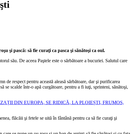
şti
şu şi pască: să fie curaţi ca pasca şi sănătoşi ca oul.
atorul său. De aceea Paştele este o sărbătoare a bucuriei. Salutul care
mn de respect pentru această aleasă sărbătoare, dar şi purificarea
să se scalde într-o apă curgătoare, pentru a fi iuţi, sprinteni, sănătoşi,
ȚII DIN EUROPA, SE RIDICĂ, LA PLOIEȘTI, FRUMOS,
, flăcăii şi fetele se uită în fântână pentru ca să fie curaţi şi
n care se pune un ou roşu şi un ban de argint: să fie sănătoşi şi cu faţa