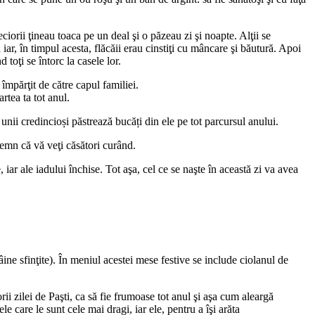
ciorii ţineau toaca pe un deal şi o păzeau zi şi noapte. Alţii se
iar, în timpul acesta, flăcăii erau cinstiţi cu mâncare şi băutură. Apoi
 toţi se întorc la casele lor.
împărţit de către capul familiei.
rtea ta tot anul.
nii credincioși păstrează bucăți din ele pe tot parcursul anului.
semn că vă veţi căsători curând.
ar ale iadului închise. Tot aşa, cel ce se naşte în această zi va avea
âine sfinţite). În meniul acestei mese festive se include ciolanul de
ii zilei de Paşti, ca să fie frumoase tot anul şi aşa cum aleargă
le care le sunt cele mai dragi, iar ele, pentru a îşi arăta