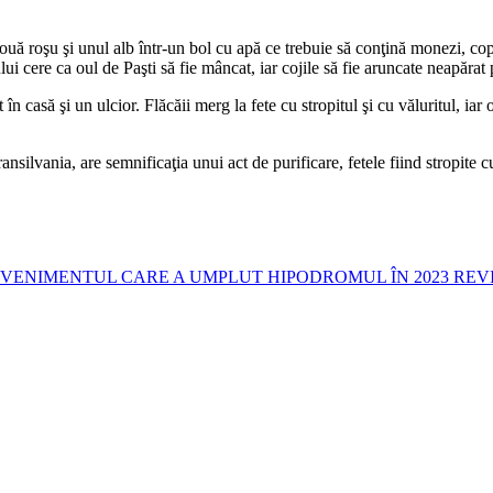
 roşu şi unul alb într-un bol cu apă ce trebuie să conţină monezi, copii t
lui cere ca oul de Paşti să fie mâncat, iar cojile să fie aruncate neapărat
 în casă şi un ulcior. Flăcăii merg la fete cu stropitul şi cu văluritul, iar
 Transilvania, are semnificaţia unui act de purificare, fetele fiind stropite
A: EVENIMENTUL CARE A UMPLUT HIPODROMUL ÎN 2023 REV