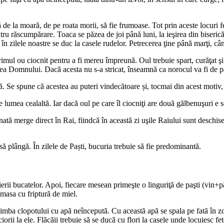
ă de la moară, de pe roata morii, să fie frumoase. Tot prin aceste locuri fe
tru răscumpărare. Toaca se păzea de joi până luni, la ieşirea din biserică 
n zilele noastre se duc la casele rudelor. Petrecerea ţine până marţi, când
mul ou ciocnit pentru a fi mereu împreună. Oul trebuie spart, curăţat şi 
area Domnului. Dacă acesta nu s-a stricat, înseamnă ca norocul va fi de pa
 Se spune că acestea au puteri vindecătoare și, tocmai din acest motiv, u
 lumea cealaltă. Iar dacă oul pe care îl ciocniţi are două gălbenuşuri e 
 merge direct în Rai, fiindcă în această zi uşile Raiului sunt deschise, i
 să plângă. În zilele de Paști, bucuria trebuie să fie predominantă.
ierii bucatelor. Apoi, fiecare mesean primeşte o linguriţă de paşti (vin+p
 masa cu friptură de miel.
limba clopotului cu apă neîncepută. Cu această apă se spala pe fată în zor
iorii la ele. Flăcăii trebuie să se ducă cu flori la casele unde locuiesc fete