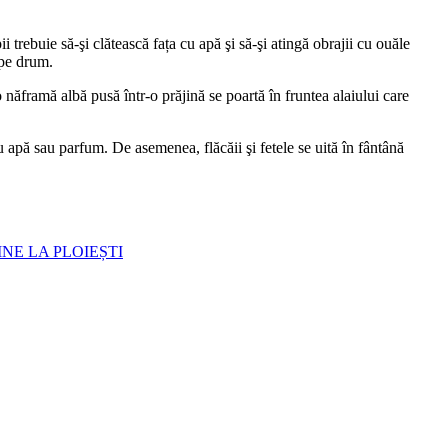
rebuie să-şi clătească fața cu apă şi să-şi atingă obrajii cu ouăle
 pe drum.
 o năframă albă pusă într-o prăjină se poartă în fruntea alaiului care
 cu apă sau parfum. De asemenea, flăcăii şi fetele se uită în fântână
INE LA PLOIEȘTI