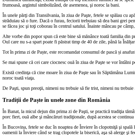
frumoasă, argintul simbolizând, de asemenea, şi noroc la bani.
În unele părţi din Transilvania, în ziua de Paşte, fetele se spălau cu ap
străduiau să o fure. Dacă o furau, feciorii trebuiau să dea bani grei pen
se făcea joc şi toţi coborau în centrul satului. Înainte mâncau pe câmp, î
Alte vorbe din popor spun că este bine să mănânce toată familia din pri
Oul care nu s-a spart poate fi păstrat timp de 40 de zile, până la Înălț
Tot în prima zi de Paște, este recomandat consumul de pască și anafură.
Se mai spune că cei care ciocnesc ouă în ziua de Paşte se vor întâlni pe
Există credinţa că cine moare în ziua de Paşte sau în Săptămâna Luminată
noroc toată viaţa.
De Paşti, spun preoţii, nimeni nu trebuie să fie trist, nimeni nu trebuie
Tradiții de Paște în unele zone din România
În Banat, la micul dejun din prima zi de Paşti, se practică tradiţia tămâ
porc fiert, ouă albe şi mâncăruri tradiţionale, după acestea se continua
În Bucovina, fetele se duc în noaptea de Înviere în clopotniţă şi spală 
oamenii la Înviere când se trag clopotele la biserică, aşa să alerge şi fec