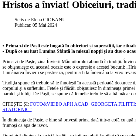
Hristos a înviat! Obiceiuri, tradi
Scris de
Elena CIOBANU
Publicat: 05 Mai 2024
• Prima zi de Paști este bogată în obiceiuri și superstiții, iar ritua
• După ce au luat Lumina Sfântă la miezul nopţii şi au dus-o acasă,
Prima zi de Paşte, ziua Învierii Mântuitorului abundă în tradiții. Învie
se obişnuieşte cu această ocazie este o expresie a acestei bucurii: „Hris
Lumânarea Învierii se păstrează, pentru a fi la îndemână la vreo revărsa
Tradiţia spune că trebuie să te înnoieşti în această perioadă deoarece î
corpului şi a sufletului. Fetele şi flăcăii obişnuiesc în dimineaţa primei 
harnici şi iubiţi. De Paşti, se spune că femeile trebuie să aibă măcar o
CITEȘTE ȘI:
FOTO&VIDEO APH ACAD. GEORGETA FILITTI: 
STATORNIC”
În dimineaţa de Paşte, e bine să priveşti prima dată într-o cofă cu apă 
frumoşi ca apa de izvor.
Duminică dimineaţa, există tradiţia ca toţi membrii familiei să se spele 