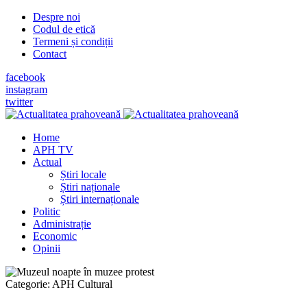
Despre noi
Codul de etică
Termeni și condiții
Contact
facebook
instagram
twitter
Home
APH TV
Actual
Știri locale
Știri naționale
Știri internaționale
Politic
Administrație
Economic
Opinii
Categorie:
APH Cultural