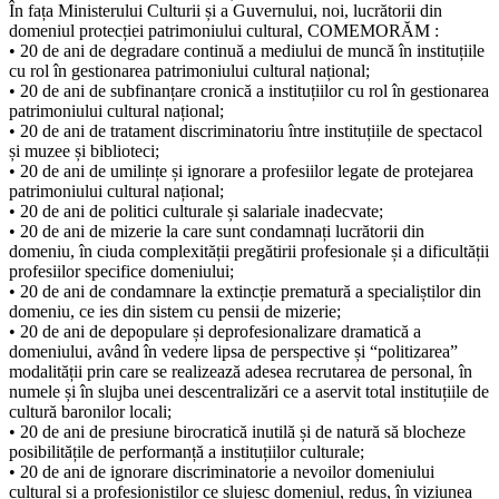
În fața Ministerului Culturii și a Guvernului, noi, lucrătorii din
domeniul protecției patrimoniului cultural, COMEMORĂM :
• 20 de ani de degradare continuă a mediului de muncă în instituțiile
cu rol în gestionarea patrimoniului cultural național;
• 20 de ani de subfinanțare cronică a instituțiilor cu rol în gestionarea
patrimoniului cultural național;
• 20 de ani de tratament discriminatoriu între instituțiile de spectacol
și muzee și biblioteci;
• 20 de ani de umilințe și ignorare a profesiilor legate de protejarea
patrimoniului cultural național;
• 20 de ani de politici culturale și salariale inadecvate;
• 20 de ani de mizerie la care sunt condamnați lucrătorii din
domeniu, în ciuda complexității pregătirii profesionale și a dificultății
profesiilor specifice domeniului;
• 20 de ani de condamnare la extincție prematură a specialiștilor din
domeniu, ce ies din sistem cu pensii de mizerie;
• 20 de ani de depopulare și deprofesionalizare dramatică a
domeniului, având în vedere lipsa de perspective și “politizarea”
modalității prin care se realizează adesea recrutarea de personal, în
numele și în slujba unei descentralizări ce a aservit total instituțiile de
cultură baronilor locali;
• 20 de ani de presiune birocratică inutilă și de natură să blocheze
posibilitățile de performanță a instituțiilor culturale;
• 20 de ani de ignorare discriminatorie a nevoilor domeniului
cultural și a profesioniștilor ce slujesc domeniul, redus, în viziunea