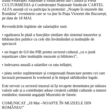
afiliat Federației Naționale a Sindicatelor din Cultură și Presă
CULTURMEDIA și Confederației Naționale Sindicale CARTEL
ALFA anunță că va participa la protestul: „Noapte în muzeele din
România” eveniment care se va ține în Piața Victoriei din București,
pe data de 18 MAI.
Revendicările legitime ale salariaților sunt:
• egalizarea în plată a funcțiilor similare din sistemul muzeelor și
bibliotecilor publice cu cele din învămâmânt și instituțiile de
spectacol
• un buget de 0,9 din PIB pentru sectorul cultural „cu o justă
repartizare către instituțiile muzeale și biblioteci”,
• indexarea anuală a salariilor cu rata inflației,
• plata orelor suplimentare și compensații financiare pentru cei care
lucrează permanent în weekend și în timpul sărbătorilor legale.
Este nevoie ca sectorul muzeal să își recapete demnitatea pe măsura
valorii sale și a contribuției aduse creșterii calității culturale a tuturor
românilor, transmit angajații Muzeului de Istorie.
COMUNICAT „18 Mai –NOAPTE ÎN MUZEELE DIN
ROMÂNIA!”