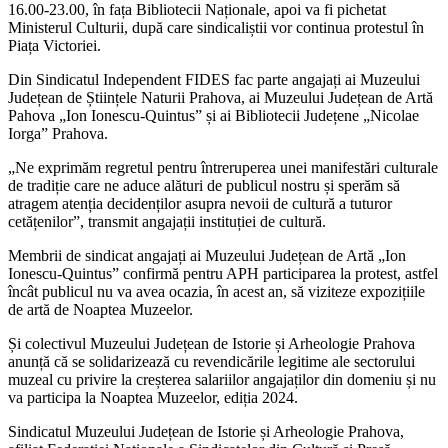
16.00-23.00, în fața Bibliotecii Naționale, apoi va fi pichetat
Ministerul Culturii, după care sindicaliștii vor continua protestul în
Piața Victoriei.
Din Sindicatul Independent FIDES fac parte angajați ai Muzeului
Județean de Științele Naturii Prahova, ai Muzeului Județean de Artă
Pahova „Ion Ionescu-Quintus” și ai Bibliotecii Județene „Nicolae
Iorga” Prahova.
„Ne exprimăm regretul pentru întreruperea unei manifestări culturale
de tradiție care ne aduce alături de publicul nostru și sperăm să
atragem atenția decidenților asupra nevoii de cultură a tuturor
cetățenilor”, transmit angajații instituției de cultură.
Membrii de sindicat angajați ai Muzeului Județean de Artă „Ion
Ionescu-Quintus” confirmă pentru APH participarea la protest, astfel
încât publicul nu va avea ocazia, în acest an, să viziteze expozițiile
de artă de Noaptea Muzeelor.
Și colectivul Muzeului Județean de Istorie și Arheologie Prahova
anunță că se solidarizează cu revendicările legitime ale sectorului
muzeal cu privire la creșterea salariilor angajaților din domeniu și nu
va participa la Noaptea Muzeelor, ediția 2024.
Sindicatul Muzeului Județean de Istorie și Arheologie Prahova,