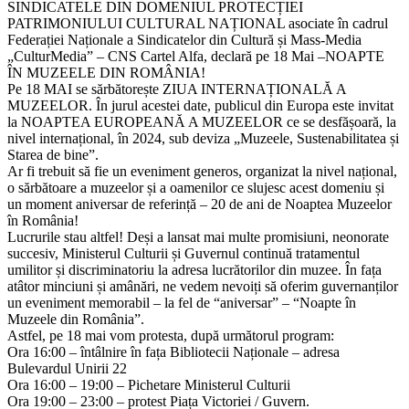
SINDICATELE DIN DOMENIUL PROTECȚIEI
PATRIMONIULUI CULTURAL NAȚIONAL asociate în cadrul
Federației Naționale a Sindicatelor din Cultură și Mass-Media
„CulturMedia” – CNS Cartel Alfa, declară pe 18 Mai –NOAPTE
ÎN MUZEELE DIN ROMÂNIA!
Pe 18 MAI se sărbătorește ZIUA INTERNAȚIONALĂ A
MUZEELOR. În jurul acestei date, publicul din Europa este invitat
la NOAPTEA EUROPEANĂ A MUZEELOR ce se desfășoară, la
nivel internațional, în 2024, sub deviza „Muzeele, Sustenabilitatea și
Starea de bine”.
Ar fi trebuit să fie un eveniment generos, organizat la nivel național,
o sărbătoare a muzeelor și a oamenilor ce slujesc acest domeniu și
un moment aniversar de referință – 20 de ani de Noaptea Muzeelor
în România!
Lucrurile stau altfel! Deși a lansat mai multe promisiuni, neonorate
succesiv, Ministerul Culturii și Guvernul continuă tratamentul
umilitor și discriminatoriu la adresa lucrătorilor din muzee. În fața
atâtor minciuni și amânări, ne vedem nevoiți să oferim guvernanților
un eveniment memorabil – la fel de “aniversar” – “Noapte în
Muzeele din România”.
Astfel, pe 18 mai vom protesta, după următorul program:
Ora 16:00 – întâlnire în fața Bibliotecii Naționale – adresa
Bulevardul Unirii 22
Ora 16:00 – 19:00 – Pichetare Ministerul Culturii
Ora 19:00 – 23:00 – protest Piața Victoriei / Guvern.