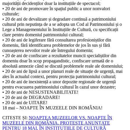
majorității decidenților doar la instituțiile de spectacol;
• 20 de ani de promovare în spațiul public a unor nonvalori
culturale;
• 20 de ani de devalizare și degradare continuă a patrimoniului
cultural prin neputința de a se adopta un Cod al Patrimoniului și o
Lege a Managementului în Instituțiile de Cultură, cu specificații
clare pentru domeniul patrimoniului cultural;
• 20 de ani de legiferare fără consultarea profesioniștilor din
domeniu, fără identificarea problemelor de jos în sus și fără
cunoașterea nevoilor reale ale întregului domeniu;
• 20 de ani de confiscare a rezultatelor muncii specialiștilor din
domeniu doar în scop propagandistic, confiscare urmată de o
absolută amnezie când se discută problemele reale ale domeniului;
• 20 de ani de lipsă a unor planuri reale de situație de urgență, mai
ales în actualul context, pentru protecția patrimoniului cultural;
• 20 de ani de inexistență a unor depozite regionale de urgență
pentru evacuarea patrimoniului cultural în cazul unor dezastre;
• 20 de ani de NESUSTENABILITATE!
• 20 de ani de DEGRADARE!
• 20 de ani de UITARE!
18 mai – NOAPTE ÎN MUZEELE DIN ROMÂNIA!
CITEȘTE ȘI:
NOAPTEA MUZEELOR VS. NOAPTE ÎN
MUZEELE DIN ROMÂNIA. PROTESTE ANUNȚATE
PENTRU 18 MAI, ÎN INSTITUȚIILE DE CULTURĂ