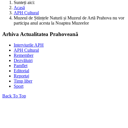
Sunteți aici:
Acasă
APH Cultural
Muzeul de Științele Naturii și Muzeul de Artă Prahova nu vor
participa anul acesta la Noaptea Muzeelor
Arhiva Actualitatea Prahoveană
Interviurile APH
APH Cultural
Remember
Dezvăluiri
Pamflet
Editorial
Reportaj
Timp liber
Sport
Back To Top