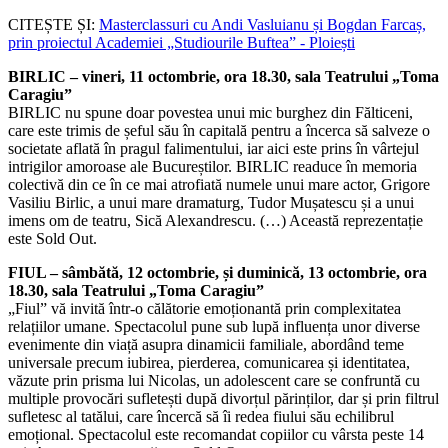
CITEȘTE ȘI:
Masterclassuri cu Andi Vasluianu și Bogdan Farcaș,
prin proiectul Academiei „Studiourile Buftea” - Ploiești
BIRLIC – vineri, 11 octombrie, ora 18.30, sala Teatrului „Toma
Caragiu”
BIRLIC nu spune doar povestea unui mic burghez din Fălticeni,
care este trimis de șeful său în capitală pentru a încerca să salveze o
societate aflată în pragul falimentului, iar aici este prins în vârtejul
intrigilor amoroase ale Bucureștilor. BIRLIC readuce în memoria
colectivă din ce în ce mai atrofiată numele unui mare actor, Grigore
Vasiliu Birlic, a unui mare dramaturg, Tudor Mușatescu și a unui
imens om de teatru, Sică Alexandrescu. (…) Această reprezentație
este Sold Out.
FIUL – sâmbătă, 12 octombrie, și duminică, 13 octombrie, ora
18.30, sala Teatrului „Toma Caragiu”
„Fiul” vă invită într-o călătorie emoționantă prin complexitatea
relațiilor umane. Spectacolul pune sub lupă influența unor diverse
evenimente din viață asupra dinamicii familiale, abordând teme
universale precum iubirea, pierderea, comunicarea și identitatea,
văzute prin prisma lui Nicolas, un adolescent care se confruntă cu
multiple provocări sufletești după divorțul părinților, dar și prin filtrul
sufletesc al tatălui, care încercă să îi redea fiului său echilibrul
emoțional. Spectacolul este recomandat copiilor cu vârsta peste 14