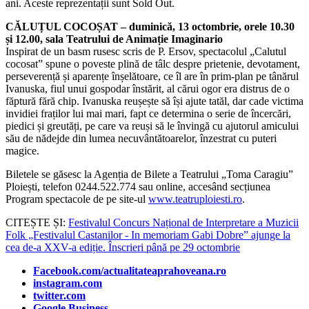
ani. Aceste reprezentații sunt Sold Out.
CĂLUȚUL COCOȘAT – duminică, 13 octombrie, orele 10.30
și 12.00, sala Teatrului de Animație Imaginario
Inspirat de un basm rusesc scris de P. Ersov, spectacolul „Calutul
cocosat” spune o poveste plină de tâlc despre prietenie, devotament,
perseverență și aparențe înșelătoare, ce îl are în prim-plan pe tânărul
Ivanuska, fiul unui gospodar înstărit, al cărui ogor era distrus de o
făptură fără chip. Ivanuska reușește să își ajute tatăl, dar cade victima
invidiei fraților lui mai mari, fapt ce determina o serie de încercări,
piedici și greutăți, pe care va reuși să le învingă cu ajutorul amicului
său de nădejde din lumea necuvântătoarelor, înzestrat cu puteri
magice.
Biletele se găsesc la Agenția de Bilete a Teatrului „Toma Caragiu”
Ploiești, telefon 0244.522.774 sau online, accesând secțiunea
Program spectacole de pe site-ul
www.teatruploiesti.ro
.
CITEȘTE ȘI:
Festivalul Concurs Național de Interpretare a Muzicii
Folk „Festivalul Castanilor - In memoriam Gabi Dobre” ajunge la
cea de-a XXV-a ediție. Înscrieri până pe 29 octombrie
Facebook.com/actualitateaprahoveana.ro
instagram.com
twitter.com
Google Business