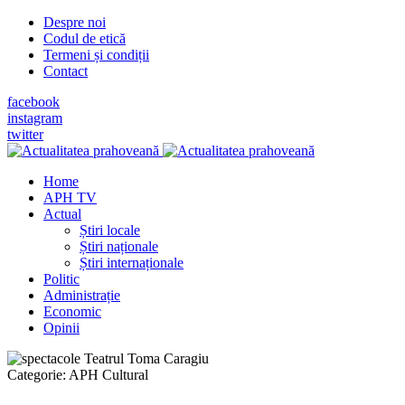
Despre noi
Codul de etică
Termeni și condiții
Contact
facebook
instagram
twitter
Home
APH TV
Actual
Știri locale
Știri naționale
Știri internaționale
Politic
Administrație
Economic
Opinii
Categorie:
APH Cultural