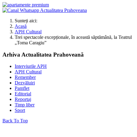
Sunteți aici:
Acasă
APH Cultural
Trei spectacole excepționale, în această săptămână, la Teatrul
„Toma Caragiu”
Arhiva Actualitatea Prahoveană
Interviurile APH
APH Cultural
Remember
Dezvăluiri
Pamflet
Editorial
Reportaj
Timp liber
Sport
Back To Top