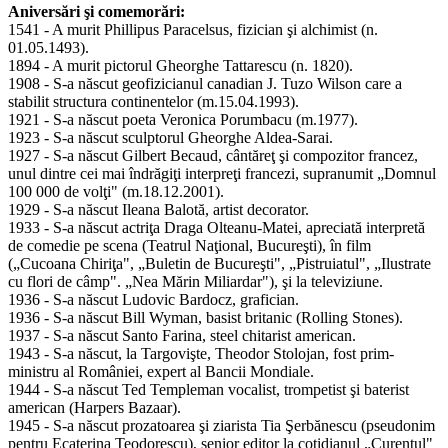
Aniversări şi comemorări:
1541 - A murit Phillipus Paracelsus, fizician şi alchimist (n.
01.05.1493).
1894 - A murit pictorul Gheorghe Tattarescu (n. 1820).
1908 - S-a născut geofizicianul canadian J. Tuzo Wilson care a
stabilit structura continentelor (m.15.04.1993).
1921 - S-a născut poeta Veronica Porumbacu (m.1977).
1923 - S-a născut sculptorul Gheorghe Aldea-Sarai.
1927 - S-a născut Gilbert Becaud, cântăreţ şi compozitor francez,
unul dintre cei mai îndrăgiţi interpreţi francezi, supranumit „Domnul
100 000 de volţi" (m.18.12.2001).
1929 - S-a născut Ileana Balotă, artist decorator.
1933 - S-a născut actriţa Draga Olteanu-Matei, apreciată interpretă
de comedie pe scena (Teatrul Naţional, Bucureşti), în film
(„Cucoana Chiriţa", „Buletin de Bucureşti", „Pistruiatul", „Ilustrate
cu flori de câmp". „Nea Mărin Miliardar"), şi la televiziune.
1936 - S-a născut Ludovic Bardocz, grafician.
1936 - S-a născut Bill Wyman, basist britanic (Rolling Stones).
1937 - S-a născut Santo Farina, steel chitarist american.
1943 - S-a născut, la Targovişte, Theodor Stolojan, fost prim-
ministru al României, expert al Bancii Mondiale.
1944 - S-a născut Ted Templeman vocalist, trompetist şi baterist
american (Harpers Bazaar).
1945 - S-a născut prozatoarea şi ziarista Tia Şerbănescu (pseudonim
pentru Ecaterina Teodorescu), senior editor la cotidianul „Curentul"