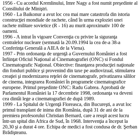
1956 - Cu acordul Kremlinului, Imre Nagy a fost numit preşedinte al
Consiliului de Miniştri.
1960 - La Baikonur a avut loc cea mai mare catastrofa din istoria
construcţiei mondiale de rachete, când în urma exploziei unei
rachete militare sovietice (R - 16) au murit aproximativ 100 de
oameni.
1996 - A intrat în vigoare Convenţia cu privire la siguranţa
centralelor nucleare (semnată la 20.09.1994 la cea de-a 38-a
Conferinţa Generală a AIEA de la Viena).
1997 - Prin ordonanţa de urgenţă a Guvernului României a fost
înfiinţat Oficiul Naţional al Cinematografiei (ONC) si Fondul
Cinematografic Naţional. Obiective: finanţarea producţiei naţionale
din fonduri publice şi provenind din taxe pe audiovizual, stimularea
creaţiei şi modernizarea reţelei de cinematografe, privatizarea sălilor
de cinema, integrarea României în programele cinematografice
europene. Primul preşedinte ONC: Radu Gabrea. Aprobată de
Parlamentul României la 17 decembrie 1998, ordonanţa va deveni
cea dintâi lege a cinematografiei de după 1989.
1999 - La Spitalul de Urgenţă Floreasca, din Bucureşti, a avut loc
primul transplant de inima din România, după 31 de ani de la
premiera profesorului Christian Bernard, care a reuşit acest lucru
într-un spital din Africa de Sud, în 1968. Intervenţia a început la
20,30 şi a durat 4 ore. Echipa de medici a fost condusa de dr. Şerban
Brădişteanu.