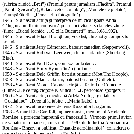
(rubrica zilnică „Bref") (Premiul pentru jurnalism „Flacăra", Premiul
„Pamfil Şeicaru") („Balada celor rău iubiţi", „Muntele de pietate",
„Cumpărătorii", „Femeia din fotografie").
1946 - S-a născut actriţa şi interpreta de muzică uşoară Anda
Călugareanu, foarte cunoscută pentru activitatea sa la televiziune
(filme: „Bietul Ioanide", „O zi la Bucureşti") (m.15.08.1992).
1946 - S-a născut Edgar Broughton, vocalist, chitarist şi compozitor
britanic
1946 - S-a născut Jerry Edmonton, baterist canadian (Steppenwolf).
1946 - S-a născut Rob van Leeuwen, chitarist olandez (Shocking
Blue).
1948 - S-a născut Paul Ryan, compozitor britanic.
1948 - S-a născut Barry Ryan, cântăreţ britanic.
1950 - S-a născut Dale Griffin, baterist britanic (Mott The Hoople).
1958 - S-a născut Alan Jackman, baterist britanic (Outfield).
1958 - S-a născut Magda Catone, actriţă la Teatrul de Comedie
(Filme: „De ce trag clopotele, Mitica?", „E pericoloso sporgersi").
1969 - S-a născut actriţa mexicană Adela Noriega (seriale tv:
„Guadalupe", „Dreptul la iubire", „Maria Isabel").
1972 - S-a nascut jucătoarea de tenis Ruxandra Dragomir.
1983 - A murit Elie Carafoli, inginer român, membru al Academiei
Române; a proiectat împreună cu francezul L. Virmoux primul avion
de vânătoare românesc, construit în 1930, de Industria Aeronautică
Româna - Braşov; a publicat „Tratat de aerodinamică", considerat o
opera clasică în domeniu) (n.15.09.1901).