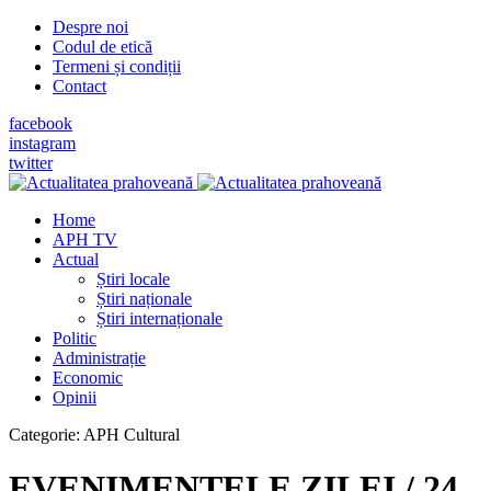
Despre noi
Codul de etică
Termeni și condiții
Contact
facebook
instagram
twitter
Home
APH TV
Actual
Știri locale
Știri naționale
Știri internaționale
Politic
Administrație
Economic
Opinii
Categorie:
APH Cultural
EVENIMENTELE ZILEI / 24