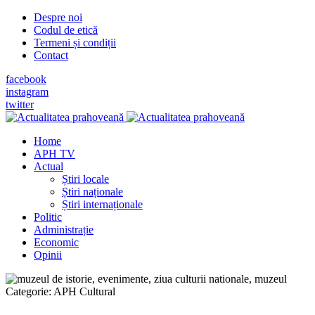
Despre noi
Codul de etică
Termeni și condiții
Contact
facebook
instagram
twitter
Home
APH TV
Actual
Știri locale
Știri naționale
Știri internaționale
Politic
Administrație
Economic
Opinii
Categorie:
APH Cultural