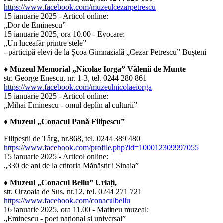
https://www.facebook.com/muzeulcezarpetrescu
15 ianuarie 2025 - Articol online:
„Dor de Eminescu”
15 ianuarie 2025, ora 10.00 - Evocare:
„Un luceafăr printre stele”
- participă elevi de la Școa Gimnazială „Cezar Petrescu” Bușteni
♦ Muzeul Memorial „Nicolae Iorga” Vălenii de Munte
str. George Enescu, nr. 1-3, tel. 0244 280 861
https://www.facebook.com/muzeulnicolaeiorga
15 ianuarie 2025 - Articol online:
„Mihai Eminescu - omul deplin al culturii”
♦ Muzeul „Conacul Pană Filipescu”
Filipeștii de Târg, nr.868, tel. 0244 389 480
https://www.facebook.com/profile.php?id=100012309997055
15 ianuarie 2025 - Articol online:
„330 de ani de la ctitoria Mănăstirii Sinaia”
♦ Muzeul „Conacul Bellu” Urlați,
str. Orzoaia de Sus, nr.12, tel. 0244 271 721
https://www.facebook.com/conaculbellu
16 ianuarie 2025, ora 11.00 - Matineu muzeal:
„Eminescu - poet național și universal”