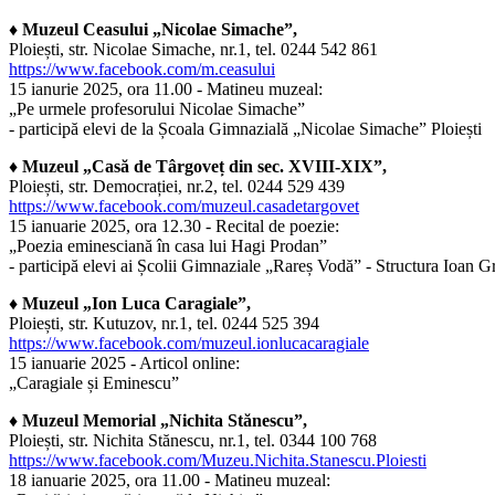
♦ Muzeul Ceasului „Nicolae Simache”,
Ploiești, str. Nicolae Simache, nr.1, tel. 0244 542 861
https://www.facebook.com/m.ceasului
15 ianurie 2025, ora 11.00 - Matineu muzeal:
„Pe urmele profesorului Nicolae Simache”
- participă elevi de la Școala Gimnazială „Nicolae Simache” Ploiești
♦ Muzeul „Casă de Târgoveț din sec. XVIII-XIX”,
Ploiești, str. Democrației, nr.2, tel. 0244 529 439
https://www.facebook.com/muzeul.casadetargovet
15 ianuarie 2025, ora 12.30 - Recital de poezie:
„Poezia eminesciană în casa lui Hagi Prodan”
- participă elevi ai Școlii Gimnaziale „Rareș Vodă” - Structura Ioan Gr
♦ Muzeul „Ion Luca Caragiale”,
Ploiești, str. Kutuzov, nr.1, tel. 0244 525 394
https://www.facebook.com/muzeul.ionlucacaragiale
15 ianuarie 2025 - Articol online:
„Caragiale și Eminescu”
♦ Muzeul Memorial „Nichita Stănescu”,
Ploiești, str. Nichita Stănescu, nr.1, tel. 0344 100 768
https://www.facebook.com/Muzeu.Nichita.Stanescu.Ploiesti
18 ianuarie 2025, ora 11.00 - Matineu muzeal: