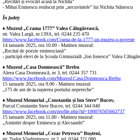
„Recitări și evocări acasă la Nichita”
- Mihai Eminescu renăscut prin „necuvintele” lui Nichita Stănescu
În județ:
♦ Muzeul „Crama 1777” Valea Călugărească,
str. Valea Largă, nr.139A, tel. 0244 235 470
https://www.facebook.com/Crama-de-la-1777-un-muzeu-o-poveste
14 ianuarie 2025, ora 10.00 - Matineu muzeal:
„Recital de poezie eminesciană”
- participă elevi de la Școala Gimnazială „Ion Ionescu” Valea Călugăr
♦ Muzeul „Casa Domnească” Brebu
Aleea Casa Domnească, nr 3, tel. 0244 357 731
https://www.facebook.com/Muzeul.Casa.Domneasca.Brebu
15 ianuarie 2025, ora 9.00 - Matineu muzeal:
„175 de ani de la nașterea poetului nepereche”
♦ Muzeul Memorial „Constantin și Ion Stere” Bucov,
Parcul Constantin Stere Bucov, tel. 0244 344 040
https://www.facebook.com/profile.php?id=100076505662737
15 ianuarie 2025, ora 11.00 - Matineu muzeal:
„Amintiri despre Eminescu și Alecsandri”
♦ Muzeul Memorial „Cezar Petrescu” Bușteni,
str. Tudor Vladimirescu, nr.2, tel. 0244 321 080