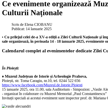
Ce evenimente organizează Muzeu
Culturii Naționale
Scris de
Elena CIOBANU
Publicat: 14 Ianuarie 2025
• Cu prilejul celei de-a XV-a ediții a Zilei Culturii Naționale şi 
sale organizează, în perioada 14 - 18 ianuarie 2025, evenimente om
Calendarul complet al evenimentelor dedicate Zilei Cu
În Ploiești:
♦ Muzeul Județean de Istorie și Arheologie Prahova,
Ploiești, str. Toma Caragiu, nr.10, tel. 0244 522 656
https://www.facebook.com/Muzeul.de.Istorie.Ploiesti
15 ianuarie 2025, ora 11.00, sala Auditorium - Simpozion: „Vasile Ale
- organizat în colaborare cu Muzeul Memorial „Paul Constantinescu”
Invitații speciali ai acestui eveniment sunt inspector prof. dr. Maria