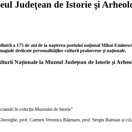
l Judeţean de Istorie şi Arheolo
împlinirii a 175 de ani de la naşterea poetului naţional Mihai Emines
agiale dedicate personalităţilor culturii prahovene şi naţionale.
lturii Naționale la Muzeul Judeţean de Istorie şi Arhe
csandri în colecția Muzeului de Istorie”
na Gheorghe, prof. Carmen Veronica Băjenaru, prof. Sergiu Baroian și col.