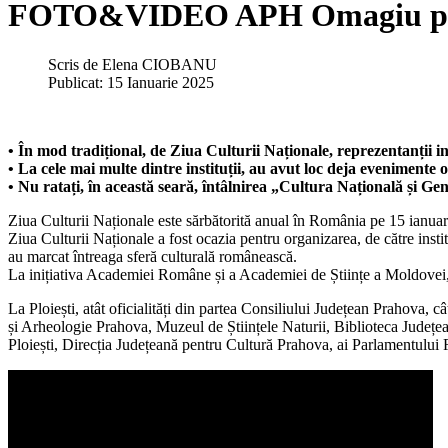
FOTO&VIDEO APH Omagiu pentr
Scris de
Elena CIOBANU
Publicat: 15 Ianuarie 2025
• În mod tradițional, de Ziua Culturii Naționale, reprezentanții ins
• La cele mai multe dintre instituții, au avut loc deja evenimente 
• Nu ratați, în această seară, întâlnirea „Cultura Națională și G
Ziua Culturii Naționale este sărbătorită anual în România pe 15 ianua
Ziua Culturii Naționale a fost ocazia pentru organizarea, de către instituți
au marcat întreaga sferă culturală românească.
La inițiativa Academiei Române și a Academiei de Științe a Moldovei, 
La Ploiești, atât oficialități din partea Consiliului Județean Prahova, 
și Arheologie Prahova, Muzeul de Științele Naturii, Biblioteca Județ
Ploiești, Direcția Județeană pentru Cultură Prahova, ai Parlamentului