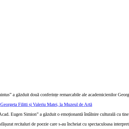
us” a găzduit două conferințe remarcabile ale academicienilor Georgeta 
orgeta Filitti și Valeriu Matei, la Muzeul de Artă
. Eugen Simion” a găzduit o emoționantă întâlnire culturală cu tineri, 
ășurat recitaluri de poezie care s-au încheiat cu spectaculoasa interpreta