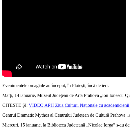
Evenimentele omagiale au început, în Ploiești, încă de ieri.
Marți, 14 ianuarie, Muzeul Județean de Artă Prahova „Ion Ionescu-Quint
CITEȘTE ȘI:
VIDEO APH Ziua Culturii Naționale cu academicienii Ge
Centrul Dramatic Mythos al Centrului Județean de Cultură Prahova „Acad
Miercuri, 15 ianuarie, la Biblioteca Județeană „Nicolae Iorga” s-au desf