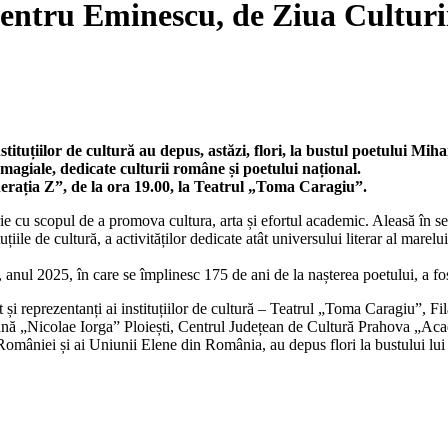
u Eminescu, de Ziua Culturii
tituțiilor de cultură au depus, astăzi, flori, la bustul poetului Mih
omagiale, dedicate culturii române și poetului național.
enerația Z”, de la ora 19.00, la Teatrul „Toma Caragiu”.
rie cu scopul de a promova cultura, arta și efortul academic. Aleasă în 
ile de cultură, a activităților dedicate atât universului literar al marelui p
anul 2025, în care se împlinesc 175 de ani de la nașterea poetului, a f
cât și reprezentanți ai instituțiilor de cultură – Teatrul „Toma Caragiu”,
eană „Nicolae Iorga” Ploiești, Centrul Județean de Cultură Prahova „Ac
 României și ai Uniunii Elene din România, au depus flori la bustului lu