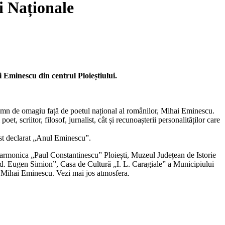
 Naționale
ai Eminescu din centrul Ploieștiului.
semn de omagiu față de poetul național al românilor, Mihai Eminescu.
oet, scriitor, filosof, jurnalist, cât și recunoașterii personalităților care
ost declarat „Anul Eminescu”.
 Filarmonica „Paul Constantinescu” Ploiești, Muzeul Județean de Istorie
ad. Eugen Simion”, Casa de Cultură „I. L. Caragiale” a Municipiului
i Mihai Eminescu. Vezi mai jos atmosfera.