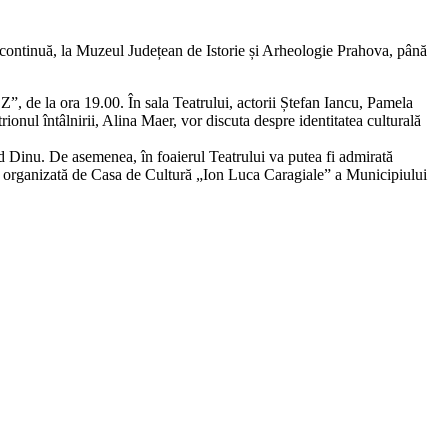
rii continuă, la Muzeul Județean de Istorie și Arheologie Prahova, până
Z”, de la ora 19.00. În sala Teatrului, actorii Ștefan Iancu, Pamela
onul întâlnirii, Alina Maer, vor discuta despre identitatea culturală
d Dinu. De asemenea, în foaierul Teatrului va putea fi admirată
ton”, organizată de Casa de Cultură „Ion Luca Caragiale” a Municipiului