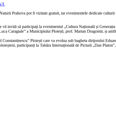
NĂ
e Naturii Prahova pot fi vizitate gratuit, iar evenimentele dedicate cultu
e vă invită să participați la evenimentul „Cultura Națională și Generația 
uca Caragiale” a Municipiului Ploiești, prof. Marian Dragomir, și amfitri
l Constantinescu” Ploiești care va evolua sub bagheta dirijorului Eduar
ori ploieșteni, participanți la Tabăra Internațională de Pictură „Dan Pla