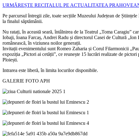
URMĂREȘTE RECITALUL PE ACTUALITATEA PRAHOVEA
Pe parcursul întregii zile, toate secțiile Muzeului Județean de Științel
la finalul săptămânii.
Nu ratați, în această seară, întâlnirea de la Teatrul „Toma Caragiu” car
Iobaji, Ioana Farcaș, Andrei Radu și directorul Casei de Cultură „Ion L
românească, în viziunea noilor generații.
Invitații evenimentului sunt Romeo Zaharia și Corul Filarmonicii „Pau
expoziția „Pictori ai cetății”, ce reunește 15 lucrări realizate de pict
Ploiești.
Intrarea este liberă, în limita locurilor disponibile.
GALERIE FOTO APH