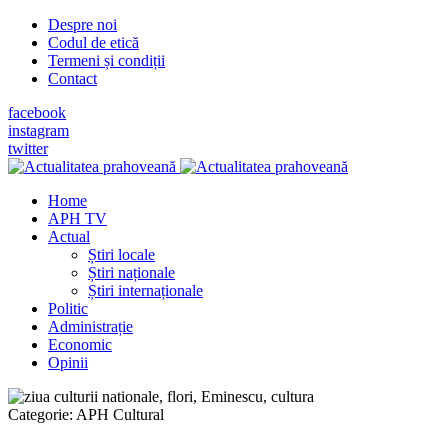
Despre noi
Codul de etică
Termeni și condiții
Contact
facebook
instagram
twitter
Home
APH TV
Actual
Știri locale
Știri naționale
Știri internaționale
Politic
Administrație
Economic
Opinii
Categorie:
APH Cultural