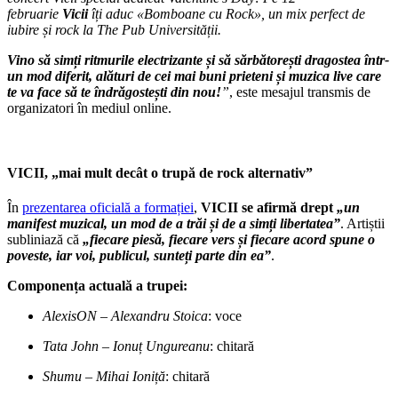
februarie
Vicii
îți aduc «Bomboane cu Rock», un mix perfect de
iubire și rock la The Pub Universității.
Vino să simți ritmurile electrizante și să sărbătorești dragostea într-
un mod diferit, alături de cei mai buni prieteni și muzica live care
te va face să te îndrăgostești din nou!
”
, este mesajul transmis de
organizatori în mediul online.
VICII, „mai mult decât o trupă de rock alternativ”
În
prezentarea oficială a formației
,
VICII se afirmă drept
„un
manifest muzical, un mod de a trăi și de a simți libertatea”
. Artiștii
subliniază că
„fiecare piesă, fiecare vers și fiecare acord spune o
poveste, iar voi, publicul, sunteți parte din ea”
.
Componența actuală a trupei:
AlexisON – Alexandru Stoica
: voce
Tata John – Ionuț Ungureanu
: chitară
Shumu – Mihai Ioniță
: chitară