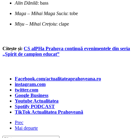
Alin Dănilă
: bass
Maga – Mihai Maga Suciu
: tobe
Mișu – Mihai Crețoiu
: clape
Citește și:
CS alPHa Prahova continuă evenimentele din seria
„Spirit de campion educat”
Facebook.com/actualitateaprahoveana.ro
instagram.com
twitter.com
Google Business
Youtube Actualitatea
Spotify PODCAST
TikTok Actualitatea Prahoveană
Prec
Mai departe