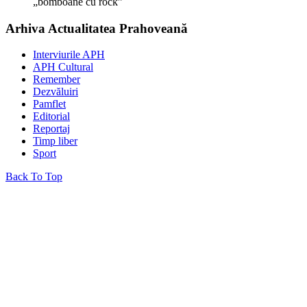
„bomboane cu rock”
Arhiva Actualitatea Prahoveană
Interviurile APH
APH Cultural
Remember
Dezvăluiri
Pamflet
Editorial
Reportaj
Timp liber
Sport
Back To Top