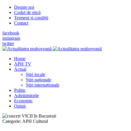
Despre noi
Codul de etică
Termeni și condiții
Contact
facebook
instagram
twitter
Home
APH TV
Actual
Știri locale
Știri naționale
Știri internaționale
Politic
Administrație
Economic
Opinii
Categorie:
APH Cultural