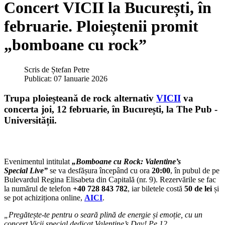
Concert VICII la București, în
februarie. Ploieștenii promit
„bomboane cu rock”
Scris de
Ștefan Petre
Publicat: 07 Ianuarie 2026
Trupa ploieșteană de rock alternativ
VICII
va
concerta joi, 12 februarie, în București, la The Pub -
Universității.
Evenimentul intitulat
„Bomboane cu Rock: Valentine’s
Special Live”
se va desfășura începând cu ora
20:00
, în pubul de pe
Bulevardul Regina Elisabeta din Capitală (nr. 9). Rezervările se fac
la numărul de telefon
+40 728 843 782
, iar biletele costă
50 de lei
și
se pot achiziționa online,
AICI
.
„Pregătește-te pentru o seară plină de energie și emoție, cu un
concert Vicii special dedicat Valentine’s Day! Pe 12