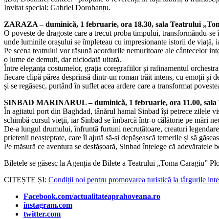
Invitat special: Gabriel Dorobanțu.
ZARAZA – duminică, 1 februarie, ora 18.30, sala Teatrului „T
O poveste de dragoste care a trecut proba timpului, transformându-se în
unde luminile orașului se împleteau cu impresionante istorii de viață, iar
Pe scena teatrului vor răsună acordurile nemuritoare ale cântecelor in
o lume de demult, dar niciodată uitată.
Între eleganța costumelor, grația coregrafiilor și rafinamentul orchestraț
fiecare clipă părea desprinsă dintr-un roman trăit intens, cu emoții și 
și se regăsesc, purtând în suflet acea ardere care a transformat poveste
SINBAD MARINARUL – duminică, 1 februarie, ora 11.00, sala T
În agitatul port din Baghdad, tânărul hamal Sinbad își petrece zilele vis
schimbă cursul vieții, iar Sinbad se îmbarcă într-o călătorie pe mări ne
De-a lungul drumului, înfruntă furtuni necruțătoare, creaturi legendare
prietenii neașteptate, care îl ajută să-și depășească temerile și să găse
Pe măsură ce aventura se desfășoară, Sinbad înțelege că adevăratele bogăț
Biletele se găsesc la Agenția de Bilete a Teatrului „Toma Caragiu” Pl
CITEȘTE ȘI:
Condiții noi pentru promovarea turistică la târgurile int
Facebook.com/actualitateaprahoveana.ro
instagram.com
twitter.com