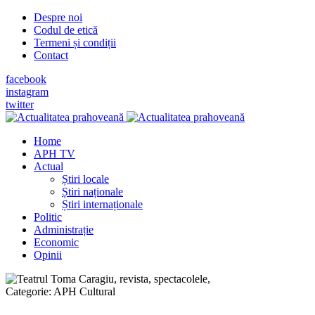
Despre noi
Codul de etică
Termeni și condiții
Contact
facebook
instagram
twitter
Home
APH TV
Actual
Știri locale
Știri naționale
Știri internaționale
Politic
Administrație
Economic
Opinii
Categorie:
APH Cultural