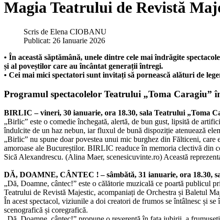
Magia Teatrului de Revistă Maj
Scris de
Elena CIOBANU
Publicat: 26 Ianuarie 2026
• În această săptămână, unele dintre cele mai îndrăgite spectacole
și al poveștilor care au încântat generații întregi.
• Cei mai mici spectatori sunt invitați să pornească alături de le
Programul spectacolelor Teatrului „Toma Caragiu” în
BIRLIC – vineri, 30 ianuarie, ora 18.30, sala Teatrului „Toma C
„Birlic” este o comedie închegată, alertă, de bun gust, lipsită de artifi
îndulcite de un haz nebun, iar fluxul de bună dispoziție atenuează eleme
„Birlic” nu spune doar povestea unui mic burghez din Fălticeni, care este 
amoroase ale Bucureștilor. BIRLIC readuce în memoria clectivă din ce 
Sică Alexandrescu. (Alina Maer, scenesicuvinte.ro) Această reprezenta
DĂ, DOAMNE, CÂNTEC ! – sâmbătă, 31 ianuarie, ora 18.30, sa
„Dă, Doamne, cântec!” este o călătorie muzicală ce poartă publicul prin
Teatrului de Revistă Majestic, acompaniați de Orchestra și Baletul Maj
În acest spectacol, viziunile a doi creatori de frumos se întâlnesc și 
scenografică și coregrafică.
„Dă, Doamne, cântec!” propune o reverență în fața iubirii, a frumuseții 