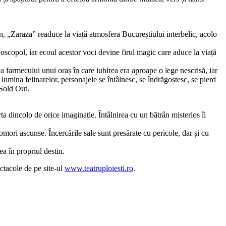
n, „Zaraza” readuce la viață atmosfera Bucureștiului interbelic, acolo
scopol, iar ecoul acestor voci devine firul magic care aduce la viață
rea farmecului unui oraș în care iubirea era aproape o lege nescrisă, iar
lumina felinarelor, personajele se întâlnesc, se îndrăgostesc, se pierd
 Sold Out.
rta dincolo de orice imaginație. Întâlnirea cu un bătrân misterios îi
mori ascunse. Încercările sale sunt presărate cu pericole, dar și cu
ea în propriul destin.
ctacole de pe site-ul
www.teatruploiesti.ro
.