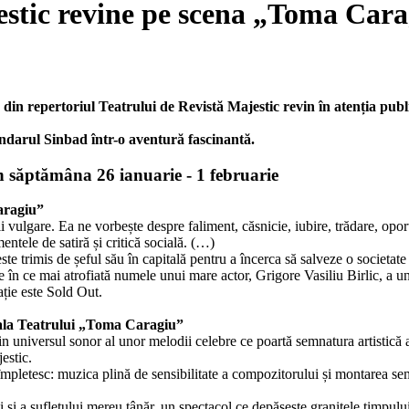
estic revine pe scena „Toma Car
 din repertoriul Teatrului de Revistă Majestic revin în atenția publ
gendarul Sinbad într-o aventură fascinantă.
 săptămâna 26 ianuarie - 1 februarie
aragiu”
cii vulgare. Ea ne vorbește despre faliment, căsnicie, iubire, trădare, opor
ntele de satiră și critică socială. (…)
trimis de șeful său în capitală pentru a încerca să salveze o societate afl
în ce mai atrofiată numele unui mare actor, Grigore Vasiliu Birlic, a 
ție este Sold Out.
la Teatrului „Toma Caragiu”
 universul sonor al unor melodii celebre ce poartă semnatura artistică a 
estic.
se împletesc: muzica plină de sensibilitate a compozitorului și montarea 
și a sufletului mereu tânăr, un spectacol ce depășește granițele timpului