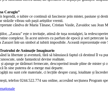
oma Caragiu”
 legendă, o iubire ce continuă să fascineze prin mister, pasiune și desti
 străzile vibrau sub pașii artiștilor vremii.
terpretate cândva de Maria Tănase, Cristian Vasile, Zavaidoc sau Jean Mo
iilor, „Zaraza” este o invitație, atinsă de tușa nostalgiei, la redescoperi
destine complexe. În acest univers cu parfum de epocă și seri petrecute la 
a Zarazei într-un simbol al iubirii imposibile. Această reprezentație este
eatrului de Animație Imaginario
ând la libertate și aventură, fără să bănuiască faptul că destinul îl va pu
cunoscute, unde fantasticul devine realitate.
 și ajunge pe tărâmuri fermecate, descoperind insule pline de mister și co
ască în sine puterea de a merge mai departe.
ii nu sunt cele materiale, ci lecțiile despre curaj, loialitate și încreder
oiești, telefon 0244.522.774 sau online, accesând secțiunea Program spe
ernaționale