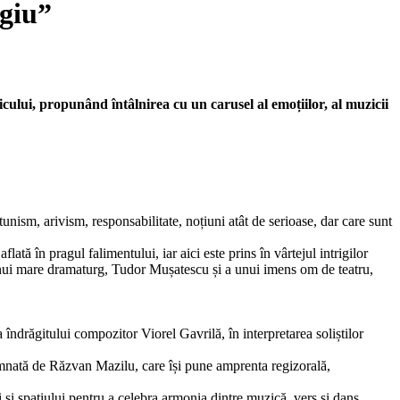
agiu”
icului, propunând întâlnirea cu un carusel al emoțiilor, al muzicii
tunism, arivism, responsabilitate, noțiuni atât de serioase, dar care sunt
ată în pragul falimentului, iar aici este prins în vârtejul intrigilor
unui mare dramaturg, Tudor Mușatescu și a unui imens om de teatru,
îndrăgitului compozitor Viorel Gavrilă, în interpretarea soliștilor
semnată de Răzvan Mazilu, care își pune amprenta regizorală,
 și spațiului pentru a celebra armonia dintre muzică, vers și dans.