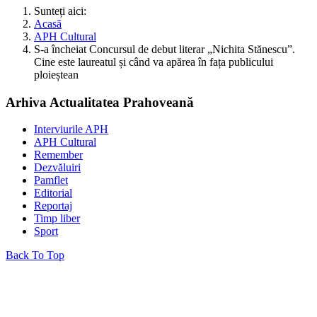
Sunteți aici:
Acasă
APH Cultural
S-a încheiat Concursul de debut literar „Nichita Stănescu”.
Cine este laureatul și când va apărea în fața publicului
ploieștean
Arhiva Actualitatea Prahoveană
Interviurile APH
APH Cultural
Remember
Dezvăluiri
Pamflet
Editorial
Reportaj
Timp liber
Sport
Back To Top