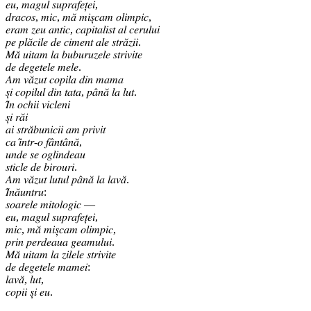
𝑒𝑢, 𝑚𝑎𝑔𝑢𝑙 𝑠𝑢𝑝𝑟𝑎𝑓𝑒𝑡̦𝑒𝑖,
𝑑𝑟𝑎𝑐𝑜𝑠, 𝑚𝑖𝑐, 𝑚𝑎̆ 𝑚𝑖𝑠̦𝑐𝑎𝑚 𝑜𝑙𝑖𝑚𝑝𝑖𝑐,
𝑒𝑟𝑎𝑚 𝑧𝑒𝑢 𝑎𝑛𝑡𝑖𝑐, 𝑐𝑎𝑝𝑖𝑡𝑎𝑙𝑖𝑠𝑡 𝑎𝑙 𝑐𝑒𝑟𝑢𝑙𝑢𝑖
𝑝𝑒 𝑝𝑙𝑎̆𝑐𝑖𝑙𝑒 𝑑𝑒 𝑐𝑖𝑚𝑒𝑛𝑡 𝑎𝑙𝑒 𝑠𝑡𝑟𝑎̆𝑧𝑖𝑖.
𝑀𝑎̆ 𝑢𝑖𝑡𝑎𝑚 𝑙𝑎 𝑏𝑢𝑏𝑢𝑟𝑢𝑧𝑒𝑙𝑒 𝑠𝑡𝑟𝑖𝑣𝑖𝑡𝑒
𝑑𝑒 𝑑𝑒𝑔𝑒𝑡𝑒𝑙𝑒 𝑚𝑒𝑙𝑒.
𝐴𝑚 𝑣𝑎̆𝑧𝑢𝑡 𝑐𝑜𝑝𝑖𝑙𝑎 𝑑𝑖𝑛 𝑚𝑎𝑚𝑎
𝑠̦𝑖 𝑐𝑜𝑝𝑖𝑙𝑢𝑙 𝑑𝑖𝑛 𝑡𝑎𝑡𝑎, 𝑝𝑎̂𝑛𝑎̆ 𝑙𝑎 𝑙𝑢𝑡.
𝐼̂𝑛 𝑜𝑐ℎ𝑖𝑖 𝑣𝑖𝑐𝑙𝑒𝑛𝑖
𝑠̦𝑖 𝑟𝑎̆𝑖
𝑎𝑖 𝑠𝑡𝑟𝑎̆𝑏𝑢𝑛𝑖𝑐𝑖𝑖 𝑎𝑚 𝑝𝑟𝑖𝑣𝑖𝑡
𝑐𝑎 𝑖̂𝑛𝑡𝑟-𝑜 𝑓𝑎̂𝑛𝑡𝑎̂𝑛𝑎̆,
𝑢𝑛𝑑𝑒 𝑠𝑒 𝑜𝑔𝑙𝑖𝑛𝑑𝑒𝑎𝑢
𝑠𝑡𝑖𝑐𝑙𝑒 𝑑𝑒 𝑏𝑖𝑟𝑜𝑢𝑟𝑖.
𝐴𝑚 𝑣𝑎̆𝑧𝑢𝑡 𝑙𝑢𝑡𝑢𝑙 𝑝𝑎̂𝑛𝑎̆ 𝑙𝑎 𝑙𝑎𝑣𝑎̆.
𝐼̂𝑛𝑎̆𝑢𝑛𝑡𝑟𝑢:
𝑠𝑜𝑎𝑟𝑒𝑙𝑒 𝑚𝑖𝑡𝑜𝑙𝑜𝑔𝑖𝑐 —
𝑒𝑢, 𝑚𝑎𝑔𝑢𝑙 𝑠𝑢𝑝𝑟𝑎𝑓𝑒𝑡̦𝑒𝑖,
𝑚𝑖𝑐, 𝑚𝑎̆ 𝑚𝑖𝑠̦𝑐𝑎𝑚 𝑜𝑙𝑖𝑚𝑝𝑖𝑐,
𝑝𝑟𝑖𝑛 𝑝𝑒𝑟𝑑𝑒𝑎𝑢𝑎 𝑔𝑒𝑎𝑚𝑢𝑙𝑢𝑖.
𝑀𝑎̆ 𝑢𝑖𝑡𝑎𝑚 𝑙𝑎 𝑧𝑖𝑙𝑒𝑙𝑒 𝑠𝑡𝑟𝑖𝑣𝑖𝑡𝑒
𝑑𝑒 𝑑𝑒𝑔𝑒𝑡𝑒𝑙𝑒 𝑚𝑎𝑚𝑒𝑖:
𝑙𝑎𝑣𝑎̆, 𝑙𝑢𝑡,
𝑐𝑜𝑝𝑖𝑖 𝑠̦𝑖 𝑒𝑢.