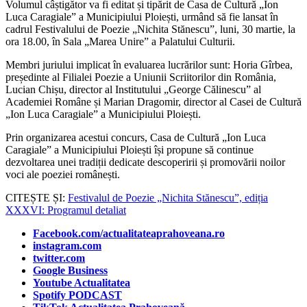
Volumul câștigător va fi editat și tipărit de Casa de Cultură „Ion
Luca Caragiale” a Municipiului Ploiești, urmând să fie lansat în
cadrul Festivalului de Poezie „Nichita Stănescu”, luni, 30 martie, la
ora 18.00, în Sala „Marea Unire” a Palatului Culturii.
Membri juriului implicat în evaluarea lucrărilor sunt: Horia Gîrbea,
președinte al Filialei Poezie a Uniunii Scriitorilor din România,
Lucian Chișu, director al Institutului „George Călinescu” al
Academiei Române și Marian Dragomir, director al Casei de Cultură
„Ion Luca Caragiale” a Municipiului Ploiești.
Prin organizarea acestui concurs, Casa de Cultură „Ion Luca
Caragiale” a Municipiului Ploiești își propune să continue
dezvoltarea unei tradiții dedicate descoperirii și promovării noilor
voci ale poeziei românești.
CITEȘTE ȘI:
Festivalul de Poezie „Nichita Stănescu”, ediția
XXXVI: Programul detaliat
Facebook.com/actualitateaprahoveana.ro
instagram.com
twitter.com
Google Business
Youtube Actualitatea
Spotify PODCAST