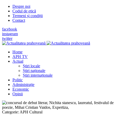
Despre noi
Codul de etică
Termeni și condiții
Contact
facebook
instagram
twitter
Home
APH TV
Actual
Știri locale
Știri naționale
Știri internaționale
Politic
Administrație
Economic
Opinii
Categorie:
APH Cultural