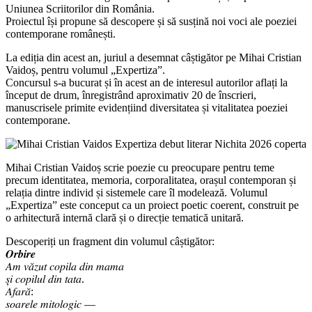
Uniunea Scriitorilor din România.
Proiectul își propune să descopere și să susțină noi voci ale poeziei
contemporane românești.
La ediția din acest an, juriul a desemnat câștigător pe Mihai Cristian
Vaidoș, pentru volumul „Expertiza”.
Concursul s-a bucurat și în acest an de interesul autorilor aflați la
început de drum, înregistrând aproximativ 20 de înscrieri,
manuscrisele primite evidențiind diversitatea și vitalitatea poeziei
contemporane.
Mihai Cristian Vaidoș scrie poezie cu preocupare pentru teme
precum identitatea, memoria, corporalitatea, orașul contemporan și
relația dintre individ și sistemele care îl modelează. Volumul
„Expertiza” este conceput ca un proiect poetic coerent, construit pe
o arhitectură internă clară și o direcție tematică unitară.
Descoperiți un fragment din volumul câștigător:
𝑶𝒓𝒃𝒊𝒓𝒆
𝐴𝑚 𝑣𝑎̆𝑧𝑢𝑡 𝑐𝑜𝑝𝑖𝑙𝑎 𝑑𝑖𝑛 𝑚𝑎𝑚𝑎
𝑠̦𝑖 𝑐𝑜𝑝𝑖𝑙𝑢𝑙 𝑑𝑖𝑛 𝑡𝑎𝑡𝑎.
𝐴𝑓𝑎𝑟𝑎̆:
𝑠𝑜𝑎𝑟𝑒𝑙𝑒 𝑚𝑖𝑡𝑜𝑙𝑜𝑔𝑖𝑐 —