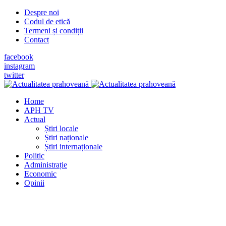
Despre noi
Codul de etică
Termeni și condiții
Contact
facebook
instagram
twitter
Home
APH TV
Actual
Știri locale
Știri naționale
Știri internaționale
Politic
Administrație
Economic
Opinii