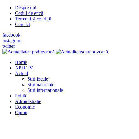
Despre noi
Codul de etică
Termeni și condiții
Contact
facebook
instagram
twitter
Home
APH TV
Actual
Știri locale
Știri naționale
Știri internaționale
Politic
Administrație
Economic
Opinii