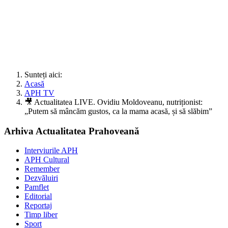
Sunteți aici:
Acasă
APH TV
🎥 Actualitatea LIVE. Ovidiu Moldoveanu, nutriționist:
„Putem să mâncăm gustos, ca la mama acasă, și să slăbim”
Arhiva Actualitatea Prahoveană
Interviurile APH
APH Cultural
Remember
Dezvăluiri
Pamflet
Editorial
Reportaj
Timp liber
Sport