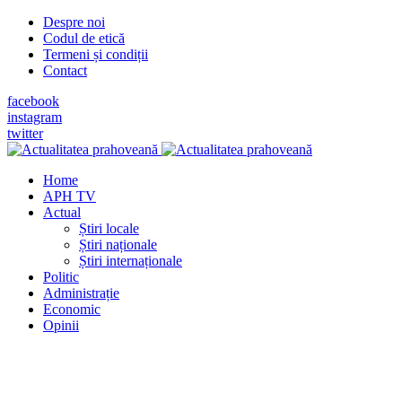
Despre noi
Codul de etică
Termeni și condiții
Contact
facebook
instagram
twitter
Home
APH TV
Actual
Știri locale
Știri naționale
Știri internaționale
Politic
Administrație
Economic
Opinii