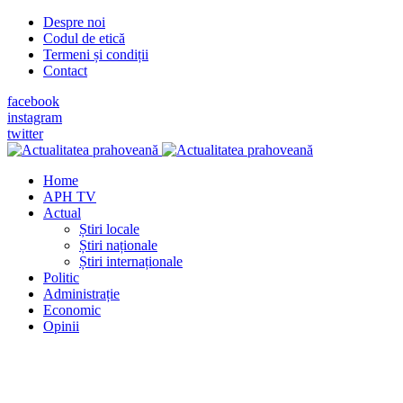
Despre noi
Codul de etică
Termeni și condiții
Contact
facebook
instagram
twitter
Home
APH TV
Actual
Știri locale
Știri naționale
Știri internaționale
Politic
Administrație
Economic
Opinii