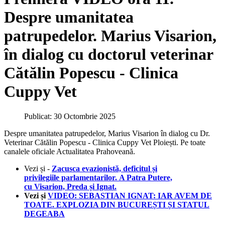
Despre umanitatea
patrupedelor. Marius Visarion,
în dialog cu doctorul veterinar
Cătălin Popescu - Clinica
Cuppy Vet
Publicat: 30 Octombrie 2025
Despre umanitatea patrupedelor, Marius Visarion în dialog cu Dr.
Veterinar Cătălin Popescu - Clinica Cuppy Vet Ploiești. Pe toate
canalele oficiale Actualitatea Prahoveană.
Vezi și -
Zacusca evazionistă, deficitul și
privilegiile parlamentarilor. A Patra Putere,
cu Visarion, Preda și Ignat.
Vezi și
VIDEO: SEBASTIAN IGNAT: IAR AVEM DE
TOATE. EXPLOZIA DIN BUCUREȘTI ȘI STATUL
DEGEABA