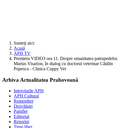
Sunteți aici:
Acasă
APH TV
Premiera VIDEO ora 11. Despre umanitatea patrupedelor.
Marius Visarion, în dialog cu doctorul veterinar Cătălin
Popescu - Clinica Cuppy Vet
Arhiva Actualitatea Prahoveană
Interviurile APH
APH Cultural
Remember
Dezvăluiri
Pamflet
Editorial
Reportaj
Timp liber