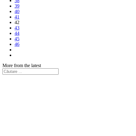
38
39
40
41
42
43
44
45
46
More from the latest