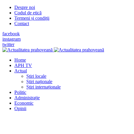
Despre noi
Codul de etică
Termeni și condiții
Contact
facebook
instagram
twitter
Home
APH TV
Actual
Știri locale
Știri naționale
Știri internaționale
Politic
Administrație
Economic
Opinii