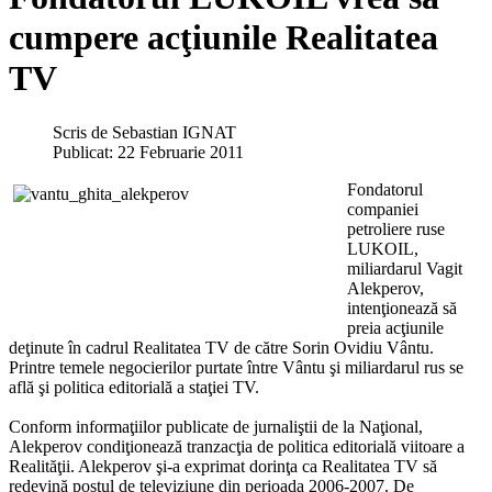
cumpere acţiunile Realitatea
TV
Scris de
Sebastian IGNAT
Publicat: 22 Februarie 2011
Fondatorul
companiei
petroliere ruse
LUKOIL,
miliardarul Vagit
Alekperov,
intenţionează să
preia acţiunile
deţinute în cadrul Realitatea TV de către Sorin Ovidiu Vântu.
Printre temele negocierilor purtate între Vântu şi miliardarul rus se
află şi politica editorială a staţiei TV.
Conform informaţiilor publicate de jurnaliştii de la Naţional,
Alekperov condiţionează tranzacţia de politica editorială viitoare a
Realităţii. Alekperov şi-a exprimat dorinţa ca Realitatea TV să
redevină postul de televiziune din perioada 2006-2007. De