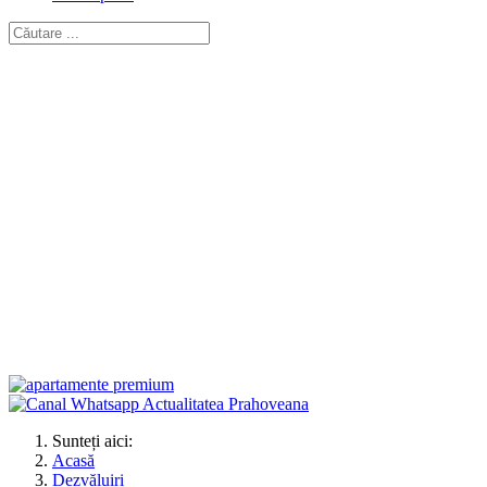
Sunteți aici:
Acasă
Dezvăluiri