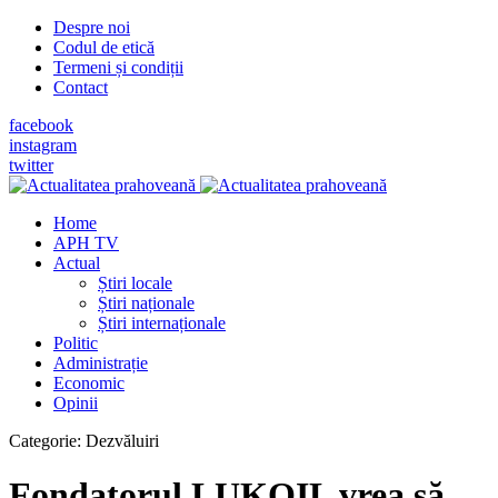
Despre noi
Codul de etică
Termeni și condiții
Contact
facebook
instagram
twitter
Home
APH TV
Actual
Știri locale
Știri naționale
Știri internaționale
Politic
Administrație
Economic
Opinii
Categorie:
Dezvăluiri
Fondatorul LUKOIL vrea să