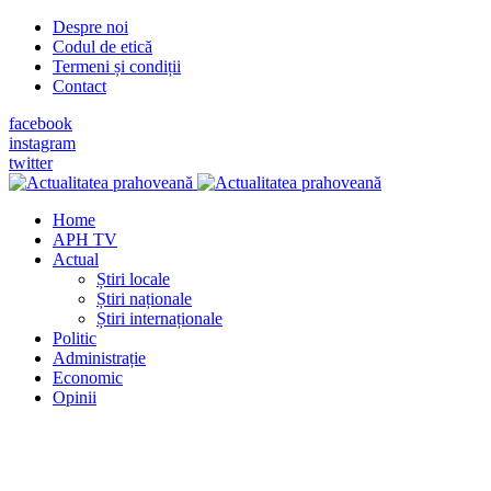
Despre noi
Codul de etică
Termeni și condiții
Contact
facebook
instagram
twitter
Home
APH TV
Actual
Știri locale
Știri naționale
Știri internaționale
Politic
Administrație
Economic
Opinii