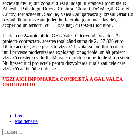
societăţii civile) din zona sud-est a județului Prahova (comunele:
Albesti – Paleologu, Bucov, Ceptura, Ciorani, Drăgăneşti, Gornet
Cricov, Iordăcheanu, Sălciile, Valea Călugărească şi oraşul Urlaţi) și
o zonă din nord-vestul județului Ialomiţa (comuna Jilavele),
acoperind un teritoriu cu 11 localităţi, cu 69.981 locuitori.
La data de 24 noiembrie, GAL Valea Cricovului avea deja 32
proiecte contractate, acestea totalizând suma de 2.157.326 euro.
Dintre acestea, zece proiecte vizează instalarea tinerilor fermieri,
unul privește modernizarea exploatațiilor agricole, un alt proiect
vizează creșterea valorii adăugate a produseor agricole și forestiere.
Nu lipsesc nici proiectele pentru dezvoltarea rurală sau cele care
vizeazăă activitățile turistice.
VEZI AICI INFOMAREA COMPLETĂ A GAL VALEA
CRICOVULUI
Prec
Mai departe