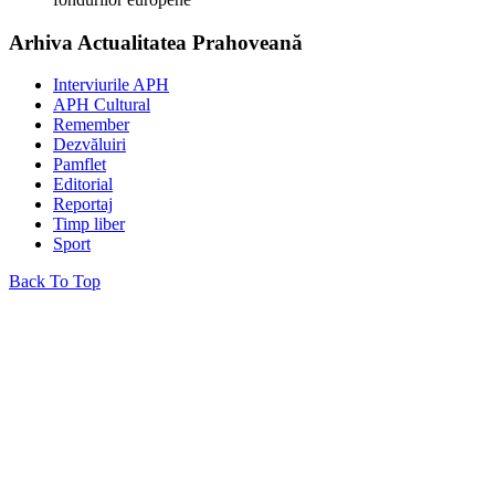
Arhiva Actualitatea Prahoveană
Interviurile APH
APH Cultural
Remember
Dezvăluiri
Pamflet
Editorial
Reportaj
Timp liber
Sport
Back To Top