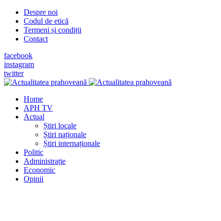
Despre noi
Codul de etică
Termeni și condiții
Contact
facebook
instagram
twitter
Home
APH TV
Actual
Știri locale
Știri naționale
Știri internaționale
Politic
Administrație
Economic
Opinii