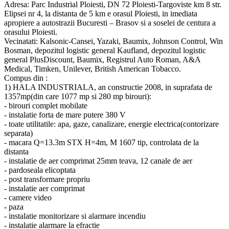
Adresa: Parc Industrial Ploiesti, DN 72 Ploiesti-Targoviste km 8 str.
Elipsei nr 4, la distanta de 5 km e orasul Ploiesti, in imediata
apropiere a autostrazii Bucuresti – Brasov si a soselei de centura a
orasului Ploiesti.
Vecinatati: Kalsonic-Cansei, Yazaki, Baumix, Johnson Control, Win
Bosman, depozitul logistic general Kaufland, depozitul logistic
general PlusDiscount, Baumix, Registrul Auto Roman, A&A
Medical, Timken, Unilever, British American Tobacco.
Compus din :
1) HALA INDUSTRIALA, an constructie 2008, in suprafata de
1357mp(din care 1077 mp si 280 mp birouri):
- birouri complet mobilate
- instalatie forta de mare putere 380 V
- toate utilitatile: apa, gaze, canalizare, energie electrica(contorizare
separata)
- macara Q=13.3m STX H=4m, M 1607 tip, controlata de la
distanta
- instalatie de aer comprimat 25mm teava, 12 canale de aer
- pardoseala elicoptata
- post transformare propriu
- instalatie aer comprimat
- camere video
- paza
- instalatie monitorizare si alarmare incendiu
- instalatie alarmare la efractie