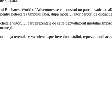
re spaţială.
ul Bucharest World of Adventures se va construi un parc acvatic, o sal
ţi pentru petrecerea timpului liber, după modelul altor parcuri de distracţi
chetele viitorului parc prezentate de către dezvoltatorul imobiliar Imp
Bucureşti.
ionat deja terenul, se va orienta spre investitori străini, reprezentanţii a