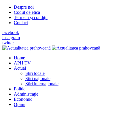
Despre noi
Codul de etică
Termeni și condiții
Contact
facebook
instagram
twitter
Home
APH TV
Actual
Știri locale
Știri naționale
Știri internaționale
Politic
Administrație
Economic
Opinii