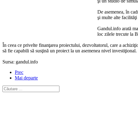
şi un studio de simula
De asemenea, în cadr
şi multe alte facilită
Gandul.info arată ma
loc zilele trecute la 
În ceea ce privelte finanţarea proiectului, dezvoltatorul, care a achiziţ
să fie capabili să susţină un proiect la un asemenea nivel investiţional.
Sursa: gandul.info
Prec
Mai departe