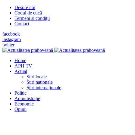
Despre noi
Codul de etică
Termeni și condiții
Contact
facebook
instagram
twitter
Home
APH TV
Actual
Știri locale
Știri naționale
Știri internaționale
Politic
Administrație
Economic
Opinii