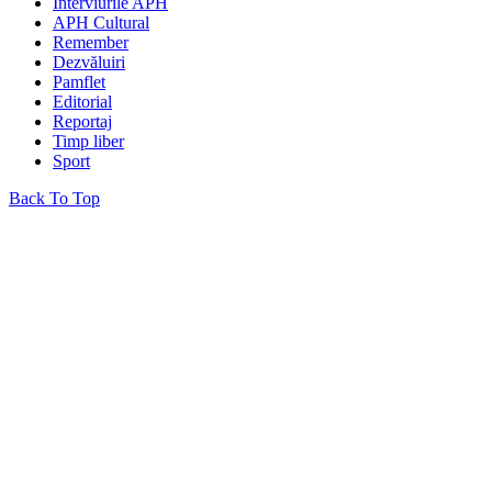
Interviurile APH
APH Cultural
Remember
Dezvăluiri
Pamflet
Editorial
Reportaj
Timp liber
Sport
Back To Top