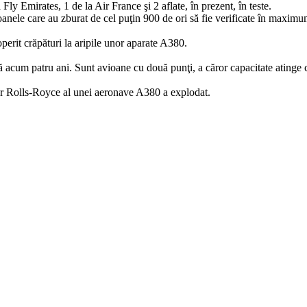
Fly Emirates, 1 de la Air France şi 2 aflate, în prezent, în teste.
ioanele care au zburat de cel puţin 900 de ori să fie verificate în maximu
erit crăpături la aripile unor aparate A380.
 acum patru ani. Sunt avioane cu două punţi, a căror capacitate atinge c
tor Rolls-Royce al unei aeronave A380 a explodat.