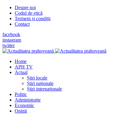
Despre noi
Codul de etică
Termeni și condiții
Contact
facebook
instagram
twitter
Home
APH TV
Actual
Știri locale
Știri naționale
Știri internaționale
Politic
Administrație
Economic
Opinii