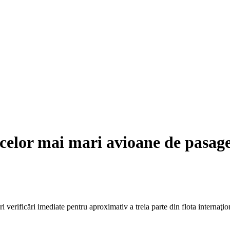
e celor mai mari avioane de pasa
verificări imediate pentru aproximativ a treia parte din flota internaţi