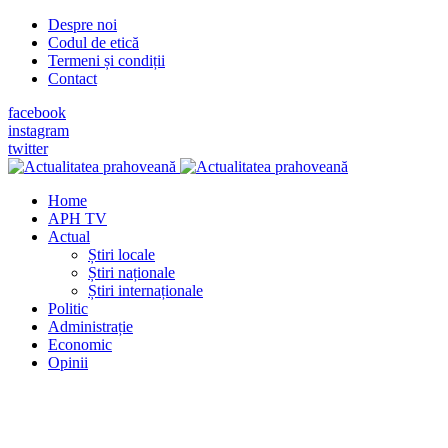
Despre noi
Codul de etică
Termeni și condiții
Contact
facebook
instagram
twitter
Home
APH TV
Actual
Știri locale
Știri naționale
Știri internaționale
Politic
Administrație
Economic
Opinii