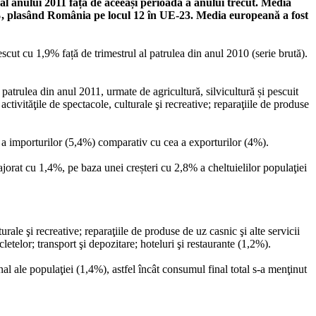
al anului 2011 față de aceeași perioadă a anului trecut. Media
%, plasând România pe locul 12 în UE-23. Media europeană a fost
escut cu 1,9% față de trimestrul al patrulea din anul 2010 (serie brută).
 patrulea din anul 2011, urmate de agricultură, silvicultură și pescuit
ivităţile de spectacole, culturale şi recreative; reparaţiile de produse
e a importurilor (5,4%) comparativ cu cea a exporturilor (4%).
jorat cu 1,4%, pe baza unei creșteri cu 2,8% a cheltuielilor populaţiei
urale şi recreative; reparaţiile de produse de uz casnic şi alte servicii
etelor; transport şi depozitare; hoteluri şi restaurante (1,2%).
l ale populaţiei (1,4%), astfel încât consumul final total s-a menţinut