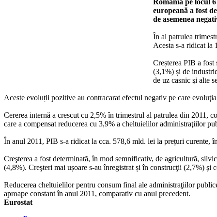
România pe locul 6 
europeană a fost d
de asemenea negati
În al patrulea trimes
Acesta s-a ridicat la 
Creșterea PIB a fost s
(3,1%) și de industri
de uz casnic şi alte s
Aceste evoluții pozitive au contracarat efectul negativ pe care evoluţi
Cererea internă a crescut cu 2,5% în trimestrul al patrulea din 2011, c
care a compensat reducerea cu 3,9% a cheltuielilor administraţiilor pub
În anul 2011, PIB s-a ridicat la cca. 578,6 mld. lei la prețuri curente, 
Creşterea a fost determinată, în mod semnificativ, de agricultură, silvicu
(4,8%). Creşteri mai ușoare s-au înregistrat și în construcţii (2,7%) şi 
Reducerea cheltuielilor pentru consum final ale administraţiilor public
aproape constant în anul 2011, comparativ cu anul precedent.
Eurostat