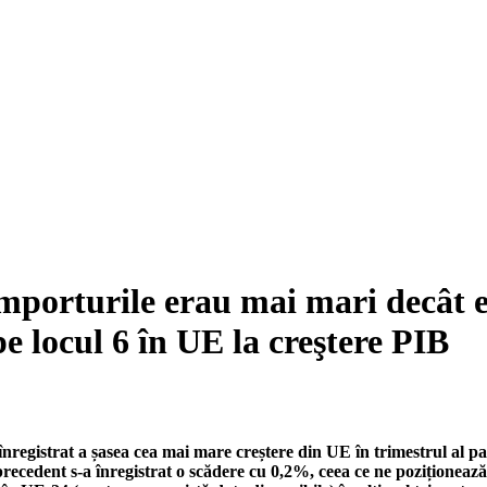
 importurile erau mai mari decât e
e locul 6 în UE la creştere PIB
nregistrat a șasea cea mai mare creștere din UE în trimestrul al pa
precedent s-a înregistrat o scădere cu 0,2%, ceea ce ne poziționea