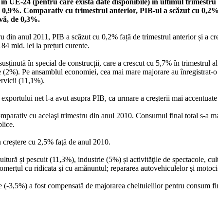
în UE-24 (pentru care există date disponibile) în ultimul trimestru 
e 0,9%. Comparativ cu trimestrul anterior, PIB-ul a scăzut cu 0,2
vă, de 0,3%.
tru din anul 2011, PIB a scăzut cu 0,2% față de trimestrul anterior și a cr
184 mld. lei la prețuri curente.
usținută în special de construcții, care a crescut cu 5,7% în trimestrul al
e (2%). Pe ansamblul economiei, cea mai mare majorare au înregistrat-o act
ervicii (11,1%).
a exportului net l-a avut asupra PIB, ca urmare a creşterii mai accentuat
omparativ cu acelaşi trimestru din anul 2010. Consumul final total s-a ma
lice.
în creștere cu 2,5% faţă de anul 2010.
ltură și pescuit (11,3%), industrie (5%) și activităţile de spectacole, cult
comerţul cu ridicata şi cu amănuntul; repararea autovehiculelor şi motocicl
e (-3,5%) a fost compensată de majorarea cheltuielilor pentru consum fina