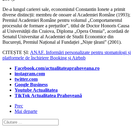
De-a lungul carierei sale, economistul Constantin Ionete a primit
diverse distincții: membru de onoare al Academiei Române (1993);
Premiul Academiei Române pentru volumul „Comportamentul
procesului de formare a prețurilor”, titlul de Doctor Honoris Causa
al Universității din Craiova, Diploma „Opera Omnia”, acordată de
Senatul Universitar al Academiei de Studii Economice din
București, Premiul Național al Fundației „Niște țărani” (2001).
CITEȘTE ȘI:
ANAF. Informări personalizate pentru stomatologi și
platformele de închiriere Booking și Airbnb
Facebook.com/actualitateaprahoveana.ro
instagram.com
twitter.com
Google Business
Youtube Actualitatea
TikTok Actualitatea Prahoveană
Prec
Mai departe