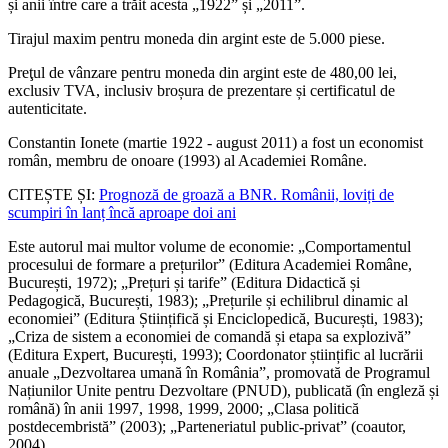
și anii între care a trăit acesta „1922” și „2011”.
Tirajul maxim pentru moneda din argint este de 5.000 piese.
Preţul de vânzare pentru moneda din argint este de 480,00 lei,
exclusiv TVA, inclusiv broșura de prezentare și certificatul de
autenticitate.
Constantin Ionete (martie 1922 - august 2011) a fost un economist
român, membru de onoare (1993) al Academiei Române.
CITEȘTE ȘI:
Prognoză de groază a BNR. Românii, loviți de
scumpiri în lanț încă aproape doi ani
Este autorul mai multor volume de economie: „Comportamentul
procesului de formare a prețurilor” (Editura Academiei Române,
București, 1972); „Prețuri și tarife” (Editura Didactică și
Pedagogică, București, 1983); „Prețurile și echilibrul dinamic al
economiei” (Editura Științifică și Enciclopedică, București, 1983);
„Criza de sistem a economiei de comandă și etapa sa explozivă”
(Editura Expert, București, 1993); Coordonator științific al lucrării
anuale „Dezvoltarea umană în România”, promovată de Programul
Națiunilor Unite pentru Dezvoltare (PNUD), publicată (în engleză și
română) în anii 1997, 1998, 1999, 2000; „Clasa politică
postdecembristă” (2003); „Parteneriatul public-privat” (coautor,
2004).