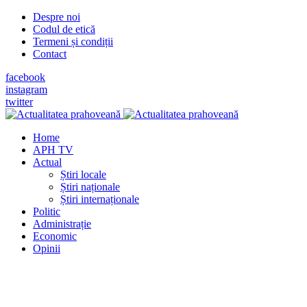
Despre noi
Codul de etică
Termeni și condiții
Contact
facebook
instagram
twitter
Home
APH TV
Actual
Știri locale
Știri naționale
Știri internaționale
Politic
Administrație
Economic
Opinii