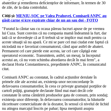
abaterilor şi remedierea deficienţelor de informare, în termen de 30
de zile, de la data controlului.
Citiți și:
MENIU-ȘOC pe Valea Prahovei. Comisarii ANPC au
găsit carne și icre expirate chiar de un an sau doi - FOTO
"Furatul la cântar sau cu ocaua păreau lucruri apuse de pe vremea
lui Cuza. Sunt convins că nu compania mamă îndeamnă la furt, dar
iată că se dovedeşte că ar fi trebuit să se implice mai mult pentru ca
aceste situaţii să nu apară. Ce mi se pare cel mai ciudat este faptul că
niciodată nu e favorizat consumatorul, când apar astfel de abateri.
Permanent cel care pierde este acesta, iar cel care câştigă este
operatorul economic. Transmitem, astfel, un mesaj, la începutul
acestui an, că nu vom schimba abordarea decât în mai ferm", a
declarat Horia Constantinescu, preşedintele ANPC, în comunicatul
citat.
Comisarii ANPC au constatat, în cadrul acțiunilor derulate în
primele zile ale acestui an, existenţa unor neconcordanţe în
defavoarea consumatorilor, în ceea ce priveşte gramajul porţiilor de
cartofi prăjiţi, gramajele declarate fiind mai mari decât cele
constatate în urma cântăririi produselor gata de consum, prin sondaj;
existenţa unor diferenţe, în defavoarea consumatorilor, la băuturile
răcoritoare comercializate de la dozator, în sensul că nivelul de lichid
nu atingea marcajul înscris pe pahar; lipsa menţiunii asupra