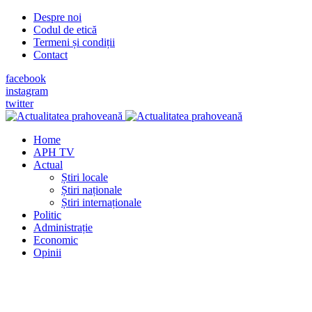
Despre noi
Codul de etică
Termeni și condiții
Contact
facebook
instagram
twitter
Home
APH TV
Actual
Știri locale
Știri naționale
Știri internaționale
Politic
Administrație
Economic
Opinii