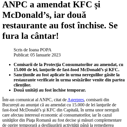
ANPC a amendat KFC și
McDonald’s, iar două
restaurante au fost închise. Se
fura la cântar!
Scris de
Ioana POPA
Publicat: 05 Ianuarie 2023
Comisarii de la Protecţia Consumatorilor au amendat, cu
15.000 de lei, lanţurile de fast-food McDonald’s şi KFC.
Sancțiunile au fost aplicate în urma neregulilor găsite la
restaurante verificate în urma sesizărilor venite din partea
clienților.
Două unități au fost închise temporar.
Într-un comunicat al ANPC, citat de
Agerpres
, comisarii din
București au anunțat că au amendat cu 15.000 de lei lanţurile de
fast-food McDonald’s şi KFC din Capitală, în urma unor nereguli
care afectau interesul economic al consumatorilor, iar în cazul
unităţilor din Piaţa Romană au fost decise şi măsuri complementare
de oprire temporară a desfăşurării activităţii până la remedierea