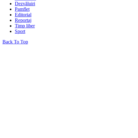
Dezvăluiri
Pamflet
Editorial
Reportaj
Timp liber
Sport
Back To Top