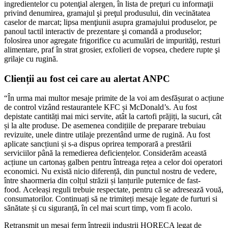
ingredientelor cu potenţial alergen, în lista de preţuri cu informaţii
privind denumirea, gramajul şi preţul produsului, din vecinătatea
caselor de marcat; lipsa menţiunii asupra gramajului produselor, pe
panoul tactil interactiv de prezentare şi comandă a produselor;
folosirea unor agregate frigorifice cu acumulări de impurităţi, resturi
alimentare, praf în strat grosier, exfolieri de vopsea, chedere rupte şi
grilaje cu rugină.
Clienții au fost cei care au alertat ANPC
“În urma mai multor mesaje primite de la voi am desfășurat o acțiune
de control vizând restaurantele KFC și McDonald’s. Au fost
depistate cantități mai mici servite, atât la cartofi prăjiți, la sucuri, cât
și la alte produse. De asemenea condițiile de preparare trebuiau
revizuite, unele dintre utilaje prezentând urme de rugină. Au fost
aplicate sancțiuni și s-a dispus oprirea temporară a prestării
serviciilor până la remedierea deficiențelor. Considerăm această
acțiune un cartonaș galben pentru întreaga rețea a celor doi operatori
economici. Nu există nicio diferență, din punctul nostru de vedere,
între shaormeria din colțul străzii și lanțurile puternice de fast-
food. Aceleași reguli trebuie respectate, pentru că se adresează vouă,
consumatorilor. Continuați să ne trimiteți mesaje legate de furturi si
sănătate și cu siguranță, în cel mai scurt timp, vom fi acolo.
Retransmit un mesaj ferm întregii industrii HORECA legat de