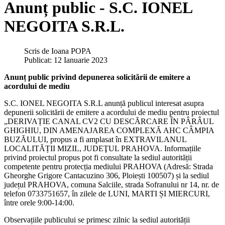
Anunț public - S.C. IONEL
NEGOITA S.R.L.
Scris de
Ioana POPA
Publicat: 12 Ianuarie 2023
Anunț public privind depunerea solicitării de emitere a
acordului de mediu
S.C. IONEL NEGOITA S.R.L anunță publicul interesat asupra
depunerii solicitării de emitere a acordului de mediu pentru proiectul
„DERIVAȚIE CANAL CV2 CU DESCĂRCARE ÎN PÂRÂUL
GHIGHIU, DIN AMENAJAREA COMPLEXĂ AHC CÂMPIA
BUZĂULUI, propus a fi amplasat în EXTRAVILANUL
LOCALITĂȚII MIZIL, JUDEŢUL PRAHOVA. Informațiile
privind proiectul propus pot fi consultate la sediul autorității
competente pentru protecția mediului PRAHOVA (Adresă: Strada
Gheorghe Grigore Cantacuzino 306, Ploiești 100507) și la sediul
județul PRAHOVA, comuna Salciile, strada Sofranului nr 14, nr. de
telefon 0733751657, în zilele de LUNI, MARTI ȘI MIERCURI,
între orele 9:00-14:00.
Observațiile publicului se primesc zilnic la sediul autorității