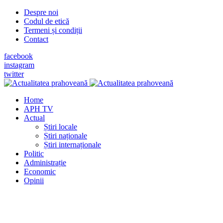
Despre noi
Codul de etică
Termeni și condiții
Contact
facebook
instagram
twitter
Home
APH TV
Actual
Știri locale
Știri naționale
Știri internaționale
Politic
Administrație
Economic
Opinii