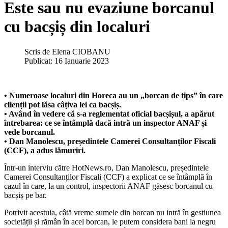
Este sau nu evaziune borcanul
cu bacșiș din localuri
Scris de
Elena CIOBANU
Publicat: 16 Ianuarie 2023
• Numeroase localuri din Horeca au un „borcan de tips” în care
clienții pot lăsa câțiva lei ca bacșiș.
• Având în vedere că s-a reglementat oficial bacșișul, a apărut
întrebarea: ce se întâmplă dacă intră un inspector ANAF și
vede borcanul.
• Dan Manolescu, președintele Camerei Consultanților Fiscali
(CCF), a adus lămuriri.
Într-un interviu către HotNews.ro, Dan Manolescu, președintele
Camerei Consultanților Fiscali (CCF) a explicat ce se întâmplă în
cazul în care, la un control, inspectorii ANAF găsesc borcanul cu
bacșiș pe bar.
Potrivit acestuia, câtă vreme sumele din borcan nu intră în gestiunea
societății și rămân în acel borcan, le putem considera bani la negru