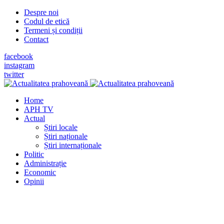
Despre noi
Codul de etică
Termeni și condiții
Contact
facebook
instagram
twitter
Home
APH TV
Actual
Știri locale
Știri naționale
Știri internaționale
Politic
Administrație
Economic
Opinii