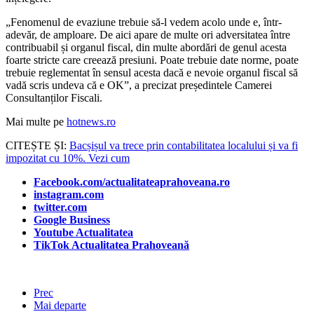
„Fenomenul de evaziune trebuie să-l vedem acolo unde e, într-
adevăr, de amploare. De aici apare de multe ori adversitatea între
contribuabil și organul fiscal, din multe abordări de genul acesta
foarte stricte care creează presiuni. Poate trebuie date norme, poate
trebuie reglementat în sensul acesta dacă e nevoie organul fiscal să
vadă scris undeva că e OK”, a precizat președintele Camerei
Consultanților Fiscali.
Mai multe pe
hotnews.ro
CITEȘTE ȘI:
Bacșișul va trece prin contabilitatea localului și va fi
impozitat cu 10%. Vezi cum
Facebook.com/actualitateaprahoveana.ro
instagram.com
twitter.com
Google Business
Youtube Actualitatea
TikTok Actualitatea Prahoveană
Prec
Mai departe