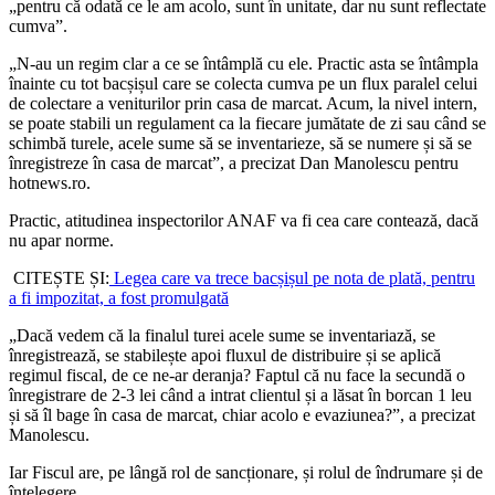
„pentru că odată ce le am acolo, sunt în unitate, dar nu sunt reflectate
cumva”.
„N-au un regim clar a ce se întâmplă cu ele. Practic asta se întâmpla
înainte cu tot bacșișul care se colecta cumva pe un flux paralel celui
de colectare a veniturilor prin casa de marcat. Acum, la nivel intern,
se poate stabili un regulament ca la fiecare jumătate de zi sau când se
schimbă turele, acele sume să se inventarieze, să se numere și să se
înregistreze în casa de marcat”, a precizat Dan Manolescu pentru
hotnews.ro.
Practic, atitudinea inspectorilor ANAF va fi cea care contează, dacă
nu apar norme.
CITEȘTE ȘI:
Legea care va trece bacșișul pe nota de plată, pentru
a fi impozitat, a fost promulgată
„Dacă vedem că la finalul turei acele sume se inventariază, se
înregistrează, se stabilește apoi fluxul de distribuire și se aplică
regimul fiscal, de ce ne-ar deranja? Faptul că nu face la secundă o
înregistrare de 2-3 lei când a intrat clientul și a lăsat în borcan 1 leu
și să îl bage în casa de marcat, chiar acolo e evaziunea?”, a precizat
Manolescu.
Iar Fiscul are, pe lângă rol de sancționare, și rolul de îndrumare și de
înțelegere.