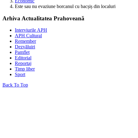
Economic
Este sau nu evaziune borcanul cu bacșiș din localuri
Arhiva Actualitatea Prahoveană
Interviurile APH
APH Cultural
Remember
Dezvăluiri
Pamflet
Editorial
Reportaj
Timp liber
Sport
Back To Top