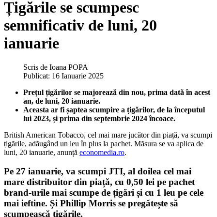
Țigările se scumpesc
semnificativ de luni, 20
ianuarie
Scris de
Ioana POPA
Publicat: 16 Ianuarie 2025
Prețul țigărilor se majorează din nou, prima dată în acest
an, de luni, 20 ianuarie.
Aceasta ar fi șaptea scumpire a țigărilor, de la începutul
lui 2023, și prima din septembrie 2024 încoace.
British American Tobacco, cel mai mare jucător din piață, va scumpi
țigările, adăugând un leu în plus la pachet. Măsura se va aplica de
luni, 20 ianuarie, anunță
economedia.ro
.
Pe 27 ianuarie, va scumpi JTI, al doilea cel mai
mare distribuitor din piață, cu 0,50 lei pe pachet
brand-urile mai scumpe de țigări și cu 1 leu pe cele
mai ieftine. Și Phillip Morris se pregătește să
scumpească țigările.