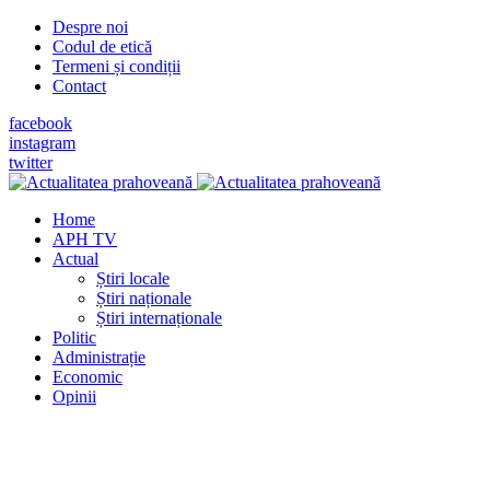
Despre noi
Codul de etică
Termeni și condiții
Contact
facebook
instagram
twitter
Home
APH TV
Actual
Știri locale
Știri naționale
Știri internaționale
Politic
Administrație
Economic
Opinii