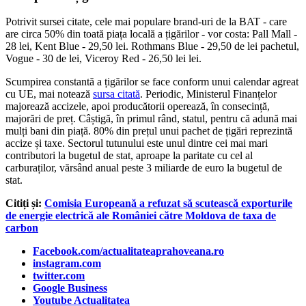
Potrivit sursei citate, cele mai populare brand-uri de la BAT - care
are circa 50% din toată piața locală a țigărilor - vor costa: Pall Mall -
28 lei, Kent Blue - 29,50 lei. Rothmans Blue - 29,50 de lei pachetul,
Vogue - 30 de lei, Viceroy Red - 26,50 lei lei.
Scumpirea constantă a țigărilor se face conform unui calendar agreat
cu UE, mai notează
sursa citată
. Periodic, Ministerul Finanțelor
majorează accizele, apoi producătorii operează, în consecință,
majorări de preț. Câștigă, în primul rând, statul, pentru că adună mai
mulți bani din piață. 80% din prețul unui pachet de țigări reprezintă
accize și taxe. Sectorul tutunului este unul dintre cei mai mari
contributori la bugetul de stat, aproape la paritate cu cel al
carburaților, vărsând anual peste 3 miliarde de euro la bugetul de
stat.
Citiți și:
Comisia Europeană a refuzat să scutească exporturile
de energie electrică ale României către Moldova de taxa de
carbon
Facebook.com/actualitateaprahoveana.ro
instagram.com
twitter.com
Google Business
Youtube Actualitatea