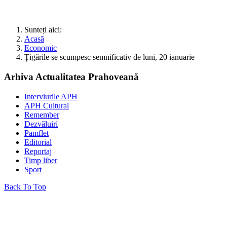
Sunteți aici:
Acasă
Economic
Țigările se scumpesc semnificativ de luni, 20 ianuarie
Arhiva Actualitatea Prahoveană
Interviurile APH
APH Cultural
Remember
Dezvăluiri
Pamflet
Editorial
Reportaj
Timp liber
Sport
Back To Top