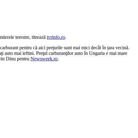
ierele terestre, titrează
tvrinfo.ro
.
carburant pentru că aici prețurile sunt mai mici decât în țara vecină.
 auto mai ieftini. Preţul carburanţilor auto în Ungaria e mai mare
Sorin Dinu pentru
Newsweek.ro
.