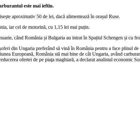
arburantul este mai ieftin.
isește aproximativ 50 de lei, dacă alimentează în orașul Ruse.
ia, iar cel de motorină, cu 1,15 lei mai puțin.
arie, când România și Bulgaria au intrat în Spațiul Schengen și cu front
i șoferi din Ungaria preferând să vină în România pentru a face plinul de 
niunea Europeană, România stă mai bine de cât Ungaria, având carburanţi
la reducerea ofertei de pe piaţa maghiară, a declarat analistul economic 