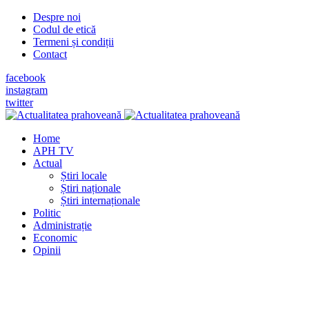
Despre noi
Codul de etică
Termeni și condiții
Contact
facebook
instagram
twitter
Home
APH TV
Actual
Știri locale
Știri naționale
Știri internaționale
Politic
Administrație
Economic
Opinii