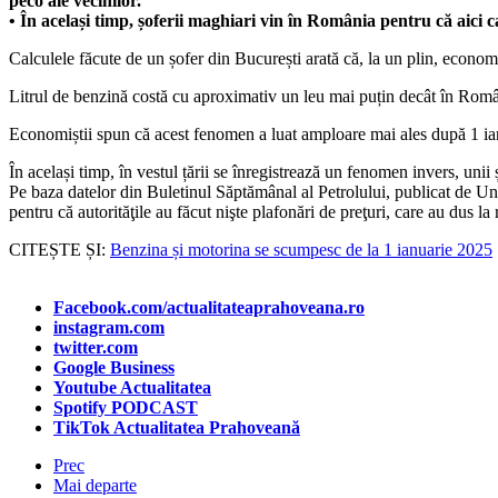
peco ale vecinilor.
• În același timp, șoferii maghiari vin în România pentru că aici c
Calculele făcute de un șofer din București arată că, la un plin, econom
Litrul de benzină costă cu aproximativ un leu mai puțin decât în Român
Economiștii spun că acest fenomen a luat amploare mai ales după 1 ianu
În același timp, în vestul țării se înregistrează un fenomen invers, uni
Pe baza datelor din Buletinul Săptămânal al Petrolului, publicat de U
pentru că autorităţile au făcut nişte plafonări de preţuri, care au dus 
CITEȘTE ȘI:
Benzina și motorina se scumpesc de la 1 ianuarie 2025
Facebook.com/actualitateaprahoveana.ro
instagram.com
twitter.com
Google Business
Youtube Actualitatea
Spotify PODCAST
TikTok Actualitatea Prahoveană
Prec
Mai departe