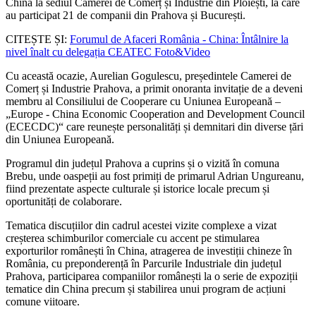
China la sediul Camerei de Comerț și Industrie din Ploiești, la care
au participat 21 de companii din Prahova și București.
CITEȘTE ȘI:
Forumul de Afaceri România - China: Întâlnire la
nivel înalt cu delegația CEATEC Foto&Video
Cu această ocazie, Aurelian Gogulescu, președintele Camerei de
Comerț și Industrie Prahova, a primit onoranta invitație de a deveni
membru al Consiliului de Cooperare cu Uniunea Europeană –
„Europe - China Economic Cooperation and Development Council
(ECECDC)“ care reunește personalități și demnitari din diverse țări
din Uniunea Europeană.
Programul din județul Prahova a cuprins și o vizită în comuna
Brebu, unde oaspeții au fost primiți de primarul Adrian Ungureanu,
fiind prezentate aspecte culturale și istorice locale precum și
oportunități de colaborare.
Tematica discuțiilor din cadrul acestei vizite complexe a vizat
creșterea schimburilor comerciale cu accent pe stimularea
exporturilor românești în China, atragerea de investiții chineze în
România, cu preponderență în Parcurile Industriale din județul
Prahova, participarea companiilor românești la o serie de expoziții
tematice din China precum și stabilirea unui program de acțiuni
comune viitoare.