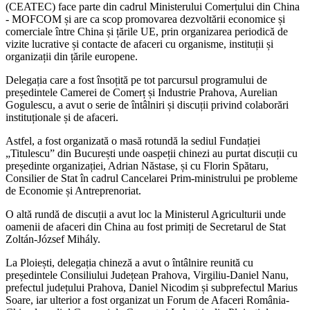
(CEATEC) face parte din cadrul Ministerului Comerțului din China
- MOFCOM și are ca scop promovarea dezvoltării economice și
comerciale între China și țările UE, prin organizarea periodică de
vizite lucrative și contacte de afaceri cu organisme, instituții și
organizații din țările europene.
Delegația care a fost însoțită pe tot parcursul programului de
președintele Camerei de Comerț și Industrie Prahova, Aurelian
Gogulescu, a avut o serie de întâlniri și discuții privind colaborări
instituționale și de afaceri.
Astfel, a fost organizată o masă rotundă la sediul Fundației
„Titulescu” din București unde oaspeții chinezi au purtat discuții cu
președinte organizației, Adrian Năstase, și cu Florin Spătaru,
Consilier de Stat în cadrul Cancelarei Prim-ministrului pe probleme
de Economie și Antreprenoriat.
O altă rundă de discuții a avut loc la Ministerul Agriculturii unde
oamenii de afaceri din China au fost primiți de Secretarul de Stat
Zoltán-József Mihály.
La Ploiești, delegația chineză a avut o întâlnire reunită cu
președintele Consiliului Județean Prahova, Virgiliu-Daniel Nanu,
prefectul județului Prahova, Daniel Nicodim și subprefectul Marius
Soare, iar ulterior a fost organizat un Forum de Afaceri România-