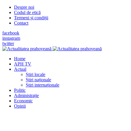
Despre noi
Codul de etică
Termeni și condiții
Contact
facebook
instagram
twitter
Home
APH TV
Actual
Știri locale
Știri naționale
Știri internaționale
Politic
Administrație
Economic
Opinii