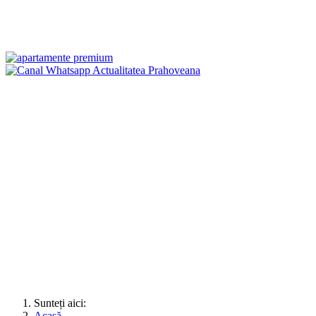
Sunteți aici:
Acasă