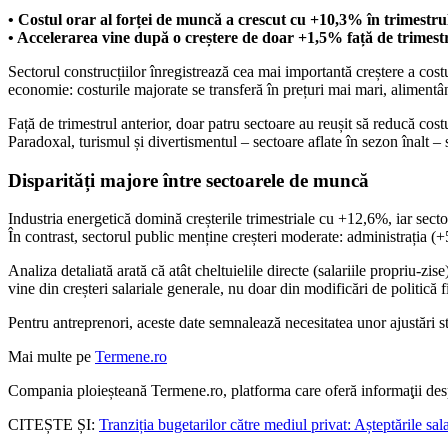
• Costul orar al forței de muncă a crescut cu +10,3% în trimestrul 
• Accelerarea vine după o creștere de doar +1,5% față de trimestr
Sectorul construcțiilor înregistrează cea mai importantă creștere a cos
economie: costurile majorate se transferă în prețuri mai mari, alimentân
Față de trimestrul anterior, doar patru sectoare au reușit să reducă cos
Paradoxal, turismul și divertismentul – sectoare aflate în sezon înalt – 
Disparități majore între sectoarele de muncă
Industria energetică domină creșterile trimestriale cu +12,6%, iar sect
În contrast, sectorul public menține creșteri moderate: administrația
Analiza detaliată arată că atât cheltuielile directe (salariile propriu-z
vine din creșteri salariale generale, nu doar din modificări de politică f
Pentru antreprenori, aceste date semnalează necesitatea unor ajustări s
Mai multe pe
Termene.ro
Compania ploieșteană Termene.ro, platforma care oferă informaţii des
CITEȘTE ȘI:
Tranziția bugetarilor către mediul privat: Așteptările sal