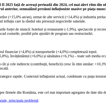
II 2025 față de aceeași perioadă din 2024, cel mai alert ritm din ult
ul anterior, semnalând presiuni inflaționiste masive pe piața munc
turilor (+15,0% an/an), urmat de alte servicii (+14,4%) și industria prel
d inflația care la rândul său presează negocierile salariale.
turile forței de muncă: hoteluri și restaurante (-1,9%), spectacole și recr
scad costurile, posibil prin ajustări de program sau restructurări.
orul financiar (+4,8%) și transporturile (+4,0%) completează topul.
 (+5,8%), învățământul (+6,0%) și sănătatea (+6,1%) – toate sub media ec
ise) cât și cele indirecte (contribuții, beneficii) cresc în ritm similar: 
iscală.
trategice rapide. Contextul inflaţionist actual, combinate cu piața tens
pre firmele din România, este cel mai important agregator de date din
ariale, principala problemă