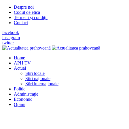
Despre noi
Codul de etică
Termeni și condiții
Contact
facebook
instagram
twitter
Home
APH TV
Actual
Știri locale
Știri naționale
Știri internaționale
Politic
Administrație
Economic
Opinii