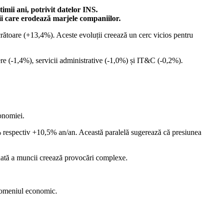
imii ani, potrivit datelor INS.
ii care erodează marjele companiilor.
ucrătoare (+13,4%). Aceste evoluții creează un cerc vicios pentru
eere (-1,4%), servicii administrative (-1,0%) și IT&C (-0,2%).
onomiei.
+10,3% respectiv +10,5% an/an. Această paralelă sugerează că presiunea
ionată a muncii creează provocări complexe.
 domeniul economic.