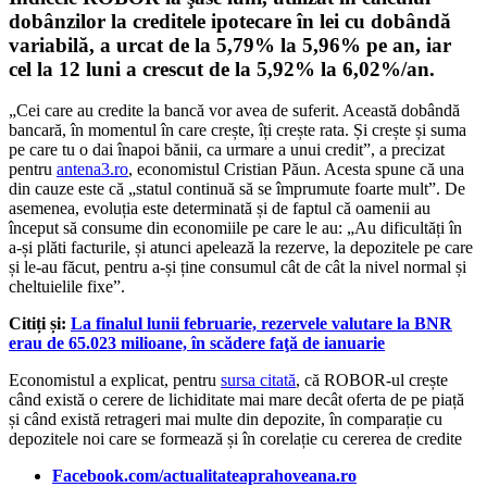
dobânzilor la creditele ipotecare în lei cu dobândă
variabilă, a urcat de la 5,79% la 5,96% pe an, iar
cel la 12 luni a crescut de la 5,92% la 6,02%/an.
„Cei care au credite la bancă vor avea de suferit. Această dobândă
bancară, în momentul în care crește, îți crește rata. Și crește și suma
pe care tu o dai înapoi bănii, ca urmare a unui credit”, a precizat
pentru
antena3.ro
, economistul Cristian Păun. Acesta spune că una
din cauze este că „
statul continuă să se împrumute foarte mult”. De
asemenea, evoluția este determinată și de faptul că oamenii au
început să consume din economiile pe care le au: „A
u dificultăți în
a-și plăti facturile, și atunci apelează la rezerve, la depozitele pe care
și le-au făcut, pentru a-și ține consumul cât de cât la nivel normal și
cheltuielile fixe”.
Citiți și:
La finalul lunii februarie, rezervele valutare la BNR
erau de 65.023 milioane, în scădere faţă de ianuarie
Economistul a explicat, pentru
sursa citată
, că ROBOR-ul crește
când există o cerere de lichiditate mai mare decât oferta de pe piață
și când există retrageri mai multe din depozite, în comparație cu
depozitele noi care se formează și în corelație cu cererea de credite
Facebook.com/actualitateaprahoveana.ro