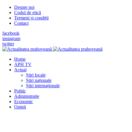
Despre noi
Codul de etică
Termeni și condiții
Contact
facebook
instagram
twitter
Home
APH TV
Actual
Știri locale
Știri naționale
Știri internaționale
Politic
Administrație
Economic
Opinii