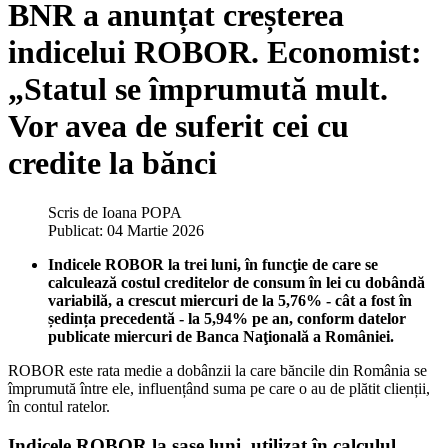
BNR a anunțat creșterea
indicelui ROBOR. Economist:
„Statul se împrumută mult.
Vor avea de suferit cei cu
credite la bănci
Scris de
Ioana POPA
Publicat: 04 Martie 2026
Indicele ROBOR la trei luni, în funcţie de care se
calculează costul creditelor de consum în lei cu dobândă
variabilă, a crescut miercuri de la 5,76% - cât a fost în
ședința precedentă - la 5,94% pe an, conform datelor
publicate miercuri de Banca Naţională a României.
ROBOR este rata medie a dobânzii la care băncile din România se
împrumută între ele, influențând suma pe care o au de plătit clienții,
în contul ratelor.
Indicele ROBOR la şase luni, utilizat în calculul