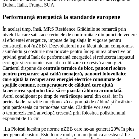
Dubai, Italia, Franța, SUA.
Performanță energetică la standarde europene
În același timp, însă, MRS Residence Grădinile se remarcă prin
nivelul la care satisface cerințele de conformitate din punct de vedere
al eficienței energetice, impuse de legislația în vigoare pentru
construcții noi (nZEB). Dezvoltatorul nu a făcut niciun compromis,
asumându-și costurile mai ridicate pentru îndeplinirea obiectivelor
privind gradul înalt de performanță energetică și reducerea impactul
ecologic și economic asociat cu utilizarea excesivă a energiei.
Cartierul dispune de
centrale termice de bloc, panouri solare
pentru preparare apă caldă menajeră, panouri fotovoltaice
care ajută la recuperarea energiei electrice consumate de
spațiile comune, recuperatoare de căldură care ajută
la aerisirea spațiului fără să se piardă căldura acumulată.
Aerul condiționat pe timp de vară răcește aerul din casă, iar în
perioada de tranziție funcționează ca pompă de căldură și încălzire
prin pardoseala cu termostate zonale. Clădirile vor avea
o termorezistentă anvelopă crescută prin folosirea polistirenului
expandat de 15 cm.
„La Ploiești lucrăm pe norme nZEB care ne-au generat 20% în plus
per general costuri. Este foarte mult, dar am ținut ca acestea să fie