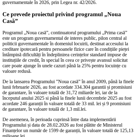
guvernamentale în 2026, prin Legea nr. 42/2026.
Ce prevede proiectul privind programul „Noua
Casă”
Programul „Noua casă”, continuatorul programului „Prima casă”
este un program guvernamental de interes public, pilon central al
politicii guvernamentale în domeniul locuirii, destinat accesului la
creditare ipotecară pentru persoanele fizice care în condițiile pieței
întâmpină dificultăți în îndeplinirea cerințelor standard impuse de
instituțiile de credit, în special în ceea ce privește avansul solicitat
care poate ajunge în unele cazuri până la 25% pentru locuințe cu
valoare redusă.
De la lansarea Programului ”Noua casă” în anul 2009, pânã la finele
lunii februarie 2026, au fost acordate 334.304 garantii și promisiuni
de garantare, în valoare totalã de 31,72 miliarde lei, iar de la
începutul anului 2025 si pânã la finele lunii decembrie 2025 au fost
acordate 246 garanții în valoare totalã de 33 mil. lei și 9 promisiuni
de garantare, în valoare totalã de 1,3 mil.lei.
De asemenea, în perioada cuprinsă între data implementării
Programului și data de 28.02.2026 au fost plătite de Ministerul
Finanțelor un număr de 1599 de garanții, în valoare totală de 125,13
milioane lei.