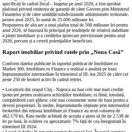
specificați în cadrul fiscal – bugetar pe anul 2026, a fost aprobat
plafonul privind emiterea de garanții de către Guvern prin Ministerul
Finanțelor și de către unitățile/subdiviziunile administrativ teritoriale,
pentru anul 2025, în sumă de 25.000 milioane lei.
Propunerea de alocare a unui plafon total de 500 milioane lei pentru
anul 2026, se bazează în principal pe tendințele de relativă stabilitate
a pieței imobiliare și a creditelor ipotecare previzionate pentru anul
2026, precum și a cererii potențialilor beneficiari.
Raport imobiliar privind ratele prin „Noua Casă”
Conform datelor publicate în raportul publicat de Imobiliare.ro
Market 360, Imobiliare.ro Finance a realizat o analiză pe baza
împrumuturilor intermediate în trimestrul al III- lea 2025 de către cei
peste 250 de brokeri activi în cadrul rețelei.
• Locuitorii din orașul Cluj - Napoca au luat cele mai mari credite
ipotecare pentru realizarea achizițiilor imobiliare, ei fiind, totodată,
cumpărătorii care plătesc cele mai consistente sume de bani pentru a
deveni proprietari. În medie, împrumuturile obținute prin intermediul
brokerilor din rețeaua Imobiliare.ro Finance au avut valoarea de
462.179 lei. Rata medie achitată de aceștia a ajuns să fie de 2.538 de
lei pe lună, în scădere cu aproximativ 7% față de cea înregistrată în
trimestrul III 2024.
• Locul al doilea în top este ocupat de orașul Iași. În cazul acestora,