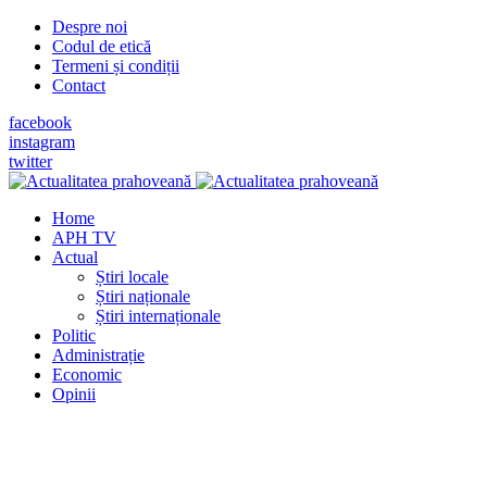
Despre noi
Codul de etică
Termeni și condiții
Contact
facebook
instagram
twitter
Home
APH TV
Actual
Știri locale
Știri naționale
Știri internaționale
Politic
Administrație
Economic
Opinii