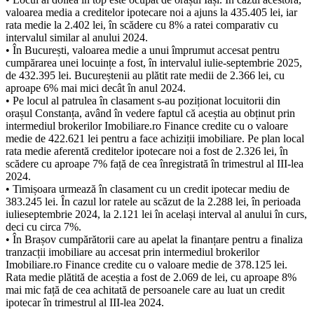
valoarea media a creditelor ipotecare noi a ajuns la 435.405 lei, iar
rata medie la 2.402 lei, în scădere cu 8% a ratei comparativ cu
intervalul similar al anului 2024.
• În București, valoarea medie a unui împrumut accesat pentru
cumpărarea unei locuințe a fost, în intervalul iulie-septembrie 2025,
de 432.395 lei. Bucureștenii au plătit rate medii de 2.366 lei, cu
aproape 6% mai mici decât în anul 2024.
• Pe locul al patrulea în clasament s-au poziționat locuitorii din
orașul Constanța, având în vedere faptul că aceștia au obținut prin
intermediul brokerilor Imobiliare.ro Finance credite cu o valoare
medie de 422.621 lei pentru a face achiziții imobiliare. Pe plan local
rata medie aferentă creditelor ipotecare noi a fost de 2.326 lei, în
scădere cu aproape 7% față de cea înregistrată în trimestrul al III-lea
2024.
• Timișoara urmează în clasament cu un credit ipotecar mediu de
383.245 lei. În cazul lor ratele au scăzut de la 2.288 lei, în perioada
iulieseptembrie 2024, la 2.121 lei în același interval al anului în curs,
deci cu circa 7%.
• În Brașov cumpărătorii care au apelat la finanțare pentru a finaliza
tranzacții imobiliare au accesat prin intermediul brokerilor
Imobiliare.ro Finance credite cu o valoare medie de 378.125 lei.
Rata medie plătită de aceștia a fost de 2.069 de lei, cu aproape 8%
mai mic față de cea achitată de persoanele care au luat un credit
ipotecar în trimestrul al III-lea 2024.