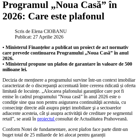
Programul „Noua Casă” în
2026: Care este plafonul
Scris de
Elena CIOBANU
Publicat: 27 Aprilie 2026
• Ministerul Finanțelor a publicat un proiect de act normativ
care prevede continuarea Programului „Noua Casă” în anul
2026.
• Ministerul propune un plafon de garantare în valoare de 500
milioane lei.
Decizia de menținere a programului survine într-un context imobiliar
caracterizat de o discrepanță accentuată între cererea ridicată și oferta
limitată de locuințe. „Alocarea plafonului garanţiilor care pot fi
emise în cadrul programului ”Noua casă” în anul 2026 este o
condiţie sine qua non pentru asigurarea continuităţii acestuia, cu
consecinţe directe atât asupra pieţei imobiliare şi a sectoarelor
adiacente acesteia, cât şi asupra activităţii de creditare pe segmentul
retail”, se arată în
proiectul
consultat de Actualitatea Prahoveană.
Conform Notei de fundamentare, acest plafon face parte dintr-un
buget total de 25 miliarde de lei alocat pentru garanții