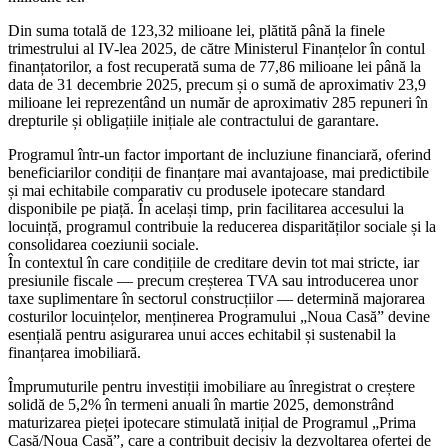
Din suma totală de 123,32 milioane lei, plătită până la finele
trimestrului al IV-lea 2025, de către Ministerul Finanțelor în contul
finanțatorilor, a fost recuperată suma de 77,86 milioane lei până la
data de 31 decembrie 2025, precum și o sumă de aproximativ 23,9
milioane lei reprezentând un număr de aproximativ 285 repuneri în
drepturile și obligațiile inițiale ale contractului de garantare.
Programul într-un factor important de incluziune financiară, oferind
beneficiarilor condiții de finanțare mai avantajoase, mai predictibile
și mai echitabile comparativ cu produsele ipotecare standard
disponibile pe piață. În același timp, prin facilitarea accesului la
locuință, programul contribuie la reducerea disparităților sociale și la
consolidarea coeziunii sociale.
În contextul în care condițiile de creditare devin tot mai stricte, iar
presiunile fiscale — precum creșterea TVA sau introducerea unor
taxe suplimentare în sectorul construcțiilor — determină majorarea
costurilor locuințelor, menținerea Programului „Noua Casă” devine
esențială pentru asigurarea unui acces echitabil și sustenabil la
finanțarea imobiliară.
Împrumuturile pentru investiții imobiliare au înregistrat o creștere
solidă de 5,2% în termeni anuali în martie 2025, demonstrând
maturizarea pieței ipotecare stimulată inițial de Programul „Prima
Casă/Noua Casă”, care a contribuit decisiv la dezvoltarea ofertei de