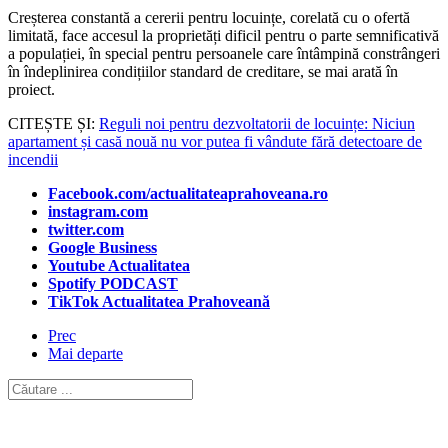
Creșterea constantă a cererii pentru locuințe, corelată cu o ofertă
limitată, face accesul la proprietăți dificil pentru o parte semnificativă
a populației, în special pentru persoanele care întâmpină constrângeri
în îndeplinirea condițiilor standard de creditare, se mai arată în
proiect.
CITEȘTE ȘI:
Reguli noi pentru dezvoltatorii de locuințe: Niciun
apartament și casă nouă nu vor putea fi vândute fără detectoare de
incendii
Facebook.com/actualitateaprahoveana.ro
instagram.com
twitter.com
Google Business
Youtube Actualitatea
Spotify PODCAST
TikTok Actualitatea Prahoveană
Prec
Mai departe