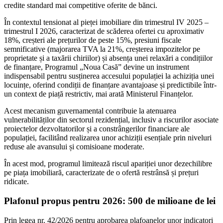
credite standard mai competitive oferite de bănci.
În contextul tensionat al pieței imobiliare din trimestrul IV 2025 –
trimestrul I 2026, caracterizat de scăderea ofertei cu aproximativ
18%, creșteri ale prețurilor de peste 15%, presiuni fiscale
semnificative (majorarea TVA la 21%, creșterea impozitelor pe
proprietate și a taxării chiriilor) și absența unei relaxări a condițiilor
de finanțare, Programul „Noua Casă” devine un instrument
indispensabil pentru susținerea accesului populației la achiziția unei
locuințe, oferind condiții de finanțare avantajoase și predictibile într-
un context de piață restrictiv, mai arată Ministerul Finanțelor.
Acest mecanism guvernamental contribuie la atenuarea
vulnerabilităților din sectorul rezidențial, inclusiv a riscurilor asociate
proiectelor dezvoltatorilor și a constrângerilor financiare ale
populației, facilitând realizarea unor achiziții esențiale prin niveluri
reduse ale avansului și comisioane moderate.
În acest mod, programul limitează riscul apariției unor dezechilibre
pe piața imobiliară, caracterizate de o ofertă restrânsă și prețuri
ridicate.
Plafonul propus pentru 2026: 500 de milioane de lei
Prin legea nr. 42/2026 pentru aprobarea plafoanelor unor indicatori