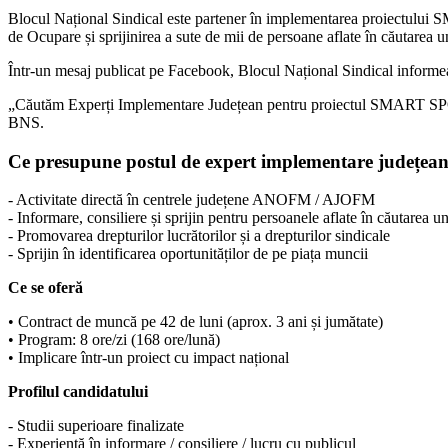
Blocul Național Sindical este partener în implementarea proiectului
de Ocupare și sprijinirea a sute de mii de persoane aflate în căutarea 
Într-un mesaj publicat pe Facebook, Blocul Național Sindical informeaz
„Căutăm Experți Implementare Județean pentru proiectul SMART SPO – Se
BNS.
Ce presupune postul de expert implementare județea
- Activitate directă în centrele județene ANOFM / AJOFM
- Informare, consiliere și sprijin pentru persoanele aflate în căutarea 
- Promovarea drepturilor lucrătorilor și a drepturilor sindicale
- Sprijin în identificarea oportunităților de pe piața muncii
Ce se oferă
• Contract de muncă pe 42 de luni (aprox. 3 ani și jumătate)
• Program: 8 ore/zi (168 ore/lună)
• Implicare într-un proiect cu impact național
Profilul candidatului
- Studii superioare finalizate
- Experiență în informare / consiliere / lucru cu publicul