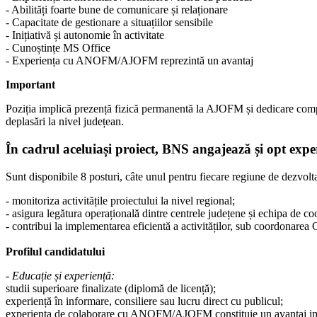
- Abilități foarte bune de comunicare și relaționare
- Capacitate de gestionare a situațiilor sensibile
- Inițiativă și autonomie în activitate
- Cunoștințe MS Office
- Experiența cu ANOFM/AJOFM reprezintă un avantaj
Important
Poziția implică prezență fizică permanentă la AJOFM și dedicare completă
deplasări la nivel județean.
În cadrul aceluiași proiect, BNS angajează și opt exper
Sunt disponibile 8 posturi, câte unul pentru fiecare regiune de dezvolt
- monitoriza activitățile proiectului la nivel regional;
- asigura legătura operațională dintre centrele județene și echipa de c
- contribui la implementarea eficientă a activităților, sub coordonarea
Profilul candidatului
- Educație și experiență:
studii superioare finalizate (diplomă de licență);
experiență în informare, consiliere sau lucru direct cu publicul;
experiența de colaborare cu ANOFM/AJOFM constituie un avantaj im