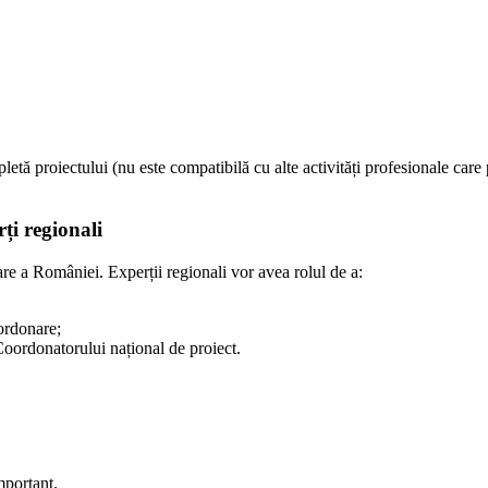
 proiectului (nu este compatibilă cu alte activități profesionale care po
ți regionali
are a României. Experții regionali vor avea rolul de a:
oordonare;
 Coordonatorului național de proiect.
portant.