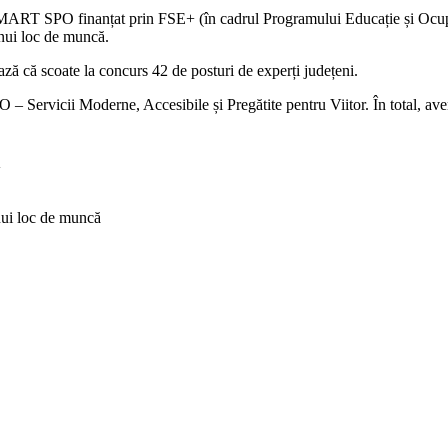
 SMART SPO finanțat prin FSE+ (în cadrul Programului Educație și Ocup
unui loc de muncă.
ă că scoate la concurs 42 de posturi de experți județeni.
rvicii Moderne, Accesibile și Pregătite pentru Viitor. În total, avem 
n
unui loc de muncă