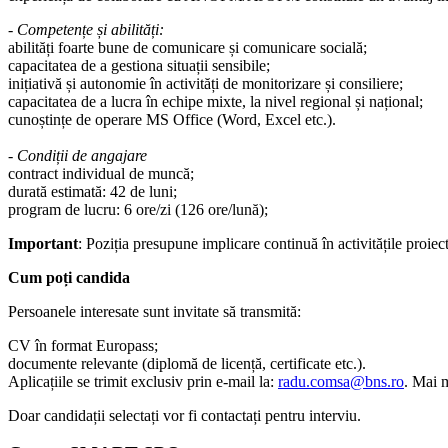
- Competențe și abilități:
abilități foarte bune de comunicare și comunicare socială;
capacitatea de a gestiona situații sensibile;
inițiativă și autonomie în activități de monitorizare și consiliere;
capacitatea de a lucra în echipe mixte, la nivel regional și național;
cunoștințe de operare MS Office (Word, Excel etc.).
- Condiții de angajare
contract individual de muncă;
durată estimată: 42 de luni;
program de lucru: 6 ore/zi (126 ore/lună);
Important
: Poziția presupune implicare continuă în activitățile proiect
Cum poți candida
Persoanele interesate sunt invitate să transmită:
CV în format Europass;
documente relevante (diplomă de licență, certificate etc.).
Aplicațiile se trimit exclusiv prin e-mail la:
radu.comsa@bns.ro
. Mai m
Doar candidații selectați vor fi contactați pentru interviu.