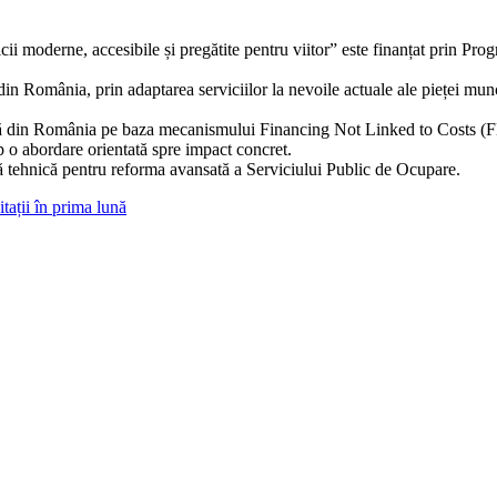
ii moderne, accesibile și pregătite pentru viitor” este finanțat prin 
 România, prin adaptarea serviciilor la nevoile actuale ale pieței muncii 
 din România pe baza mecanismului Financing Not Linked to Costs (FNL
op o abordare orientată spre impact concret.
nță tehnică pentru reforma avansată a Serviciului Public de Ocupare.
ații în prima lună