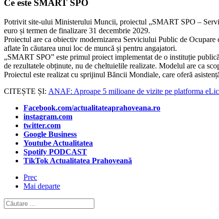
Ce este SMART SPO
Potrivit site-ului Ministerului Muncii, proiectul „SMART SPO – Servic
euro și termen de finalizare 31 decembrie 2029.
Proiectul are ca obiectiv modernizarea Serviciului Public de Ocupare din
aflate în căutarea unui loc de muncă și pentru angajatori.
„SMART SPO” este primul proiect implementat de o instituție publică
de rezultatele obținute, nu de cheltuielile realizate. Modelul are ca sc
Proiectul este realizat cu sprijinul Băncii Mondiale, care oferă asiste
CITEȘTE ȘI:
ANAF: Aproape 5 milioane de vizite pe platforma eLicit
Facebook.com/actualitateaprahoveana.ro
instagram.com
twitter.com
Google Business
Youtube Actualitatea
Spotify PODCAST
TikTok Actualitatea Prahoveană
Prec
Mai departe