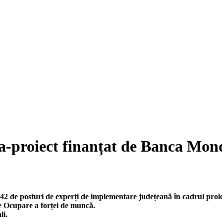
-proiect finanțat de Banca Mon
rs 42 de posturi de experți de implementare județeană în cadrul p
e Ocupare a forței de muncă.
li.