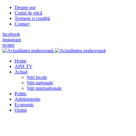
Despre noi
Codul de etică
Termeni și condiții
Contact
facebook
instagram
twitter
Home
APH TV
Actual
Știri locale
Știri naționale
Știri internaționale
Politic
Administrație
Economic
Opinii