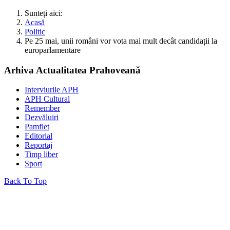
Sunteți aici:
Acasă
Politic
Pe 25 mai, unii români vor vota mai mult decât candidații la
europarlamentare
Arhiva Actualitatea Prahoveană
Interviurile APH
APH Cultural
Remember
Dezvăluiri
Pamflet
Editorial
Reportaj
Timp liber
Sport
Back To Top