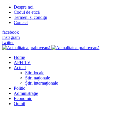
Despre noi
Codul de etică
Termeni și condiții
Contact
facebook
instagram
twitter
Home
APH TV
Actual
Știri locale
Știri naționale
Știri internaționale
Politic
Administrație
Economic
Opinii