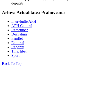
deputaţi
Arhiva Actualitatea Prahoveană
Interviurile APH
APH Cultural
Remember
Dezvăluiri
Pamflet
Editorial
Reportaj
Timp liber
Sport
Back To Top