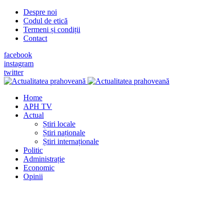
Despre noi
Codul de etică
Termeni și condiții
Contact
facebook
instagram
twitter
Home
APH TV
Actual
Știri locale
Știri naționale
Știri internaționale
Politic
Administrație
Economic
Opinii