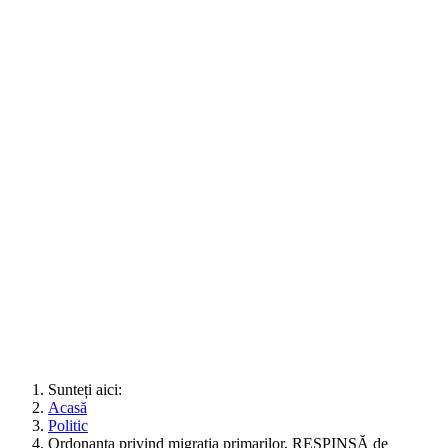
Sunteți aici:
Acasă
Politic
Ordonanţa privind migraţia primarilor, RESPINSĂ de