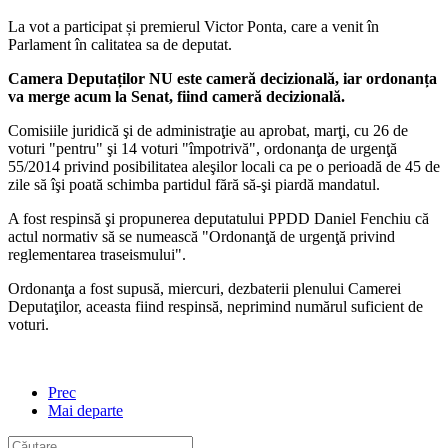
La vot a participat și premierul Victor Ponta, care a venit în
Parlament în calitatea sa de deputat.
Camera Deputaților NU este cameră decizională, iar ordonanța
va merge acum la Senat, fiind cameră decizională.
Comisiile juridică şi de administraţie au aprobat, marţi, cu 26 de
voturi "pentru" şi 14 voturi "împotrivă", ordonanţa de urgenţă
55/2014 privind posibilitatea aleşilor locali ca pe o perioadă de 45 de
zile să îşi poată schimba partidul fără să-şi piardă mandatul.
A fost respinsă şi propunerea deputatului PPDD Daniel Fenchiu că
actul normativ să se numească "Ordonanţă de urgenţă privind
reglementarea traseismului".
Ordonanţa a fost supusă, miercuri, dezbaterii plenului Camerei
Deputaţilor, aceasta fiind respinsă, neprimind numărul suficient de
voturi.
Prec
Mai departe