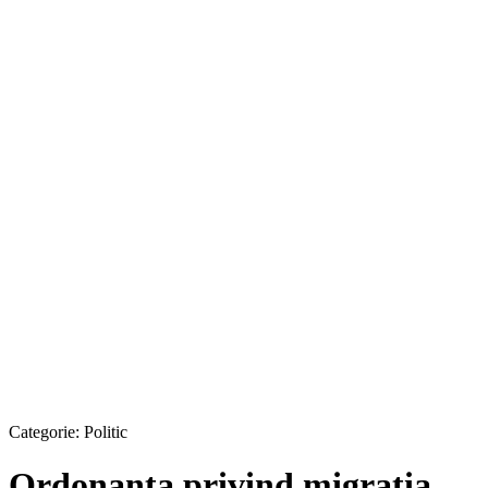
Categorie:
Politic
Ordonanţa privind migraţia