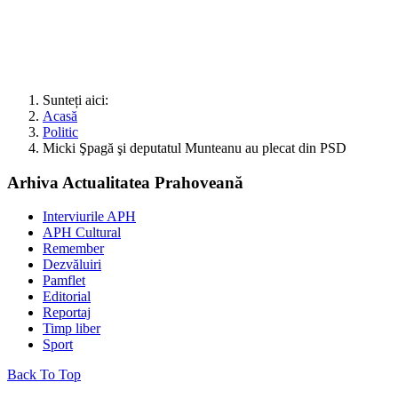
Sunteți aici:
Acasă
Politic
Micki Şpagă şi deputatul Munteanu au plecat din PSD
Arhiva Actualitatea Prahoveană
Interviurile APH
APH Cultural
Remember
Dezvăluiri
Pamflet
Editorial
Reportaj
Timp liber
Sport
Back To Top