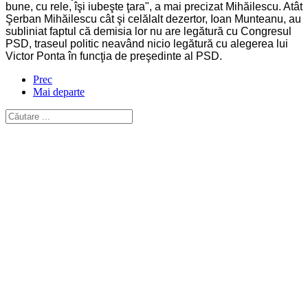
bune, cu rele, îşi iubeşte ţara", a mai precizat Mihăilescu. Atât
Şerban Mihăilescu cât şi celălalt dezertor, Ioan Munteanu, au
subliniat faptul că demisia lor nu are legătură cu Congresul
PSD, traseul politic neavând nicio legătură cu alegerea lui
Victor Ponta în funcţia de preşedinte al PSD.
Prec
Mai departe