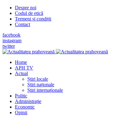
Despre noi
Codul de etică
Termeni și condiții
Contact
facebook
instagram
twitter
Home
APH TV
Actual
Știri locale
Știri naționale
Știri internaționale
Politic
Administrație
Economic
Opinii