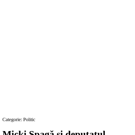
Categorie:
Politic
Micki Şpagă şi deputatul