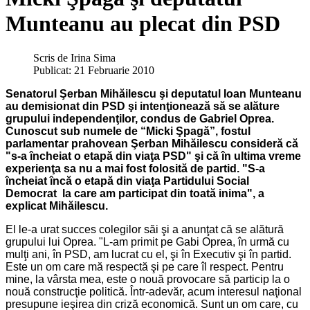
Munteanu au plecat din PSD
Scris de
Irina Sima
Publicat: 21 Februarie 2010
Senatorul Şerban Mihăilescu şi deputatul Ioan Munteanu
au demisionat din PSD şi intenţionează să se alăture
grupului independenţilor, condus de Gabriel Oprea.
Cunoscut sub numele de “Micki Şpagă”, fostul
parlamentar prahovean Şerban Mihăilescu consideră că
"s-a încheiat o etapă din viaţa PSD" şi că în ultima vreme
experienţa sa nu a mai fost folosită de partid. "S-a
încheiat încă o etapă din viaţa Partidului Social
Democrat la care am participat din toată inima", a
explicat Mihăilescu.
El le-a urat succes colegilor săi şi a anunţat că se alătură
grupului lui Oprea. "L-am primit pe Gabi Oprea, în urmă cu
mulţi ani, în PSD, am lucrat cu el, şi în Executiv şi în partid.
Este un om care mă respectă şi pe care îl respect. Pentru
mine, la vârsta mea, este o nouă provocare să particip la o
nouă construcţie politică. Într-adevăr, acum interesul naţional
presupune ieşirea din criză economică. Sunt un om care, cu