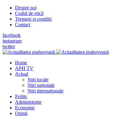
Despre noi
Codul de etică
Termeni și condiții
Contact
facebook
instagram
twitter
Home
APH TV
Actual
Știri locale
Știri naționale
Știri internaționale
Politic
Administrație
Economic
Opinii