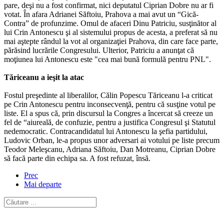
pare, deşi nu a fost confirmat, nici deputatul Ciprian Dobre nu ar fi
votat. În afara Adrianei Săftoiu, Prahova a mai avut un “Gică-
Contra” de profunzime. Omul de afaceri Dinu Patriciu, susţinător al
lui Crin Antonescu şi al sistemului propus de acesta, a preferat să nu
mai aştepte rândul la vot al organizaţiei Prahova, din care face parte,
părăsind lucrările Congresului. Ulterior, Patriciu a anunţat că
moţiunea lui Antonescu este "cea mai bună formulă pentru PNL".
Tăriceanu a ieşit la atac
Fostul preşedinte al liberalilor, Călin Popescu Tăriceanu l-a criticat
pe Crin Antonescu pentru inconsecvenţă, pentru că susţine votul pe
liste. El a spus că, prin discursul la Congres a încercat să creeze un
fel de “aiureală, de confuzie, pentru a justifica Congresul şi Statutul
nedemocratic. Contracandidatul lui Antonescu la şefia partidului,
Ludovic Orban, le-a propus unor adversari ai votului pe liste precum
Teodor Meleşcanu, Adriana Săftoiu, Dan Motreanu, Ciprian Dobre
să facă parte din echipa sa. A fost refuzat, însă.
Prec
Mai departe