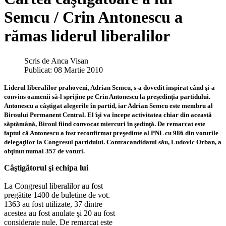
Semcu / Crin Antonescu a
rămas liderul liberalilor
Scris de
Anca Visan
Publicat: 08 Martie 2010
Liderul liberalilor prahoveni, Adrian Semcu, s-a dovedit inspirat când şi-a
convins oamenii să-l sprijine pe Crin Antonescu la preşedinţia partidului.
Antonescu a câştigat alegerile în partid, iar Adrian Semcu este membru al
Biroului Permanent Central. El îşi va începe activitatea chiar din această
săptămână, Biroul fiind convocat miercuri în şedinţă. De remarcat este
faptul că Antonescu a fost reconfirmat preşedinte al PNL cu 986 din voturile
delegaţilor la Congresul partidului. Contracandidatul său, Ludovic Orban, a
obţinut numai 357 de voturi.
Câştigătorul şi echipa lui
La Congresul liberalilor au fost
pregătite 1400 de buletine de vot.
1363 au fost utilizate, 37 dintre
acestea au fost anulate şi 20 au fost
considerate nule. De remarcat este