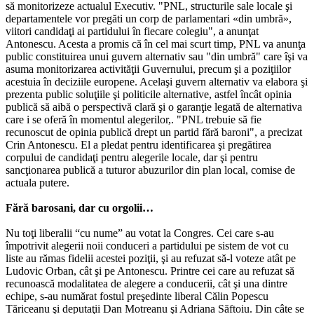
să monitorizeze actualul Executiv. "PNL, structurile sale locale şi
departamentele vor pregăti un corp de parlamentari «din umbră»,
viitori candidaţi ai partidului în fiecare colegiu", a anunţat
Antonescu. Acesta a promis că în cel mai scurt timp, PNL va anunţa
public constituirea unui guvern alternativ sau "din umbră" care îşi va
asuma monitorizarea activităţii Guvernului, precum şi a poziţiilor
acestuia în deciziile europene. Acelaşi guvern alternativ va elabora şi
prezenta public soluţiile şi politicile alternative, astfel încât opinia
publică să aibă o perspectivă clară şi o garanţie legată de alternativa
care i se oferă în momentul alegerilor,. "PNL trebuie să fie
recunoscut de opinia publică drept un partid fără baroni", a precizat
Crin Antonescu. El a pledat pentru identificarea şi pregătirea
corpului de candidaţi pentru alegerile locale, dar şi pentru
sancţionarea publică a tuturor abuzurilor din plan local, comise de
actuala putere.
Fără barosani, dar cu orgolii…
Nu toţi liberalii “cu nume” au votat la Congres. Cei care s-au
împotrivit alegerii noii conduceri a partidului pe sistem de vot cu
liste au rămas fidelii acestei poziţii, şi au refuzat să-l voteze atât pe
Ludovic Orban, cât şi pe Antonescu. Printre cei care au refuzat să
recunoască modalitatea de alegere a conducerii, cât şi una dintre
echipe, s-au numărat fostul preşedinte liberal Călin Popescu
Tăriceanu şi deputaţii Dan Motreanu şi Adriana Săftoiu. Din câte se