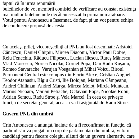
faptul că în urma renumării
buletinelor de vot membrii comisiei de verificare au constat existenţa
mai multor buletine nule decât au sesizat la prima numărătoare.
Votul pentru Antonescu a însemnat, de fapt, şi un vot pentru echipa
de conducere propusă de acesta.
Cu acelaşi prilej, vicepreşedinţi ai PNL au fost desemnaţi: Aristotel
Căncescu, Daniel Chiţoiu, Mircea Diaconu, Victor-Paul Dobre,
Relu Fenechiu, Răducu Filipescu, Lucian Iliescu, Rareş Mănescu,
Vlad Moisescu, Norica Nicolai, Cornel Popa, Dan Radu Ruşanu,
Romeo Stavarache, Varujan Vosganian şi Mihai Voicu. Biroul
Permanent Central este compus din Florin Alexe, Cristian Anghel,
Teodor Atanasiu, Bîgiu Cristi, Ilie Bolojan, Mariana Câmpeanu,
Andrei Chiliman, Andrei Marga, Mircea Moloţ, Mircia Muntean,
Marius Nicoară, Marian Petrache, Octavian Popa, Nicolae Robu,
Adrian Semcu, Radu Stroe şi Vela Marcel. În ceea ce priveşte
funcţia de secretar general, aceasta va fi asigurată de Radu Stroe.
Guvern PNL din umbră
Crin Antonescu a anunţat, înainte de a fi reconfirmat în funcţie, că
partidul său va pregăti un corp de parlamentari din umbră, viitorii
candidaţi pentru fiecare colegiu, alături de un guvern alternativ, care