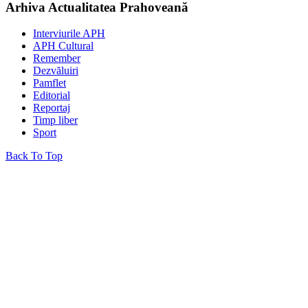
Arhiva Actualitatea Prahoveană
Interviurile APH
APH Cultural
Remember
Dezvăluiri
Pamflet
Editorial
Reportaj
Timp liber
Sport
Back To Top