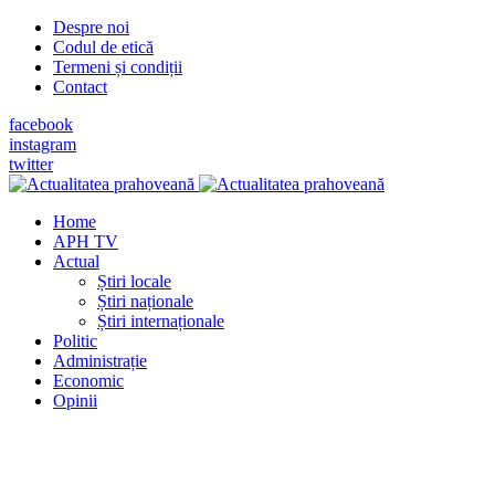
Despre noi
Codul de etică
Termeni și condiții
Contact
facebook
instagram
twitter
Home
APH TV
Actual
Știri locale
Știri naționale
Știri internaționale
Politic
Administrație
Economic
Opinii