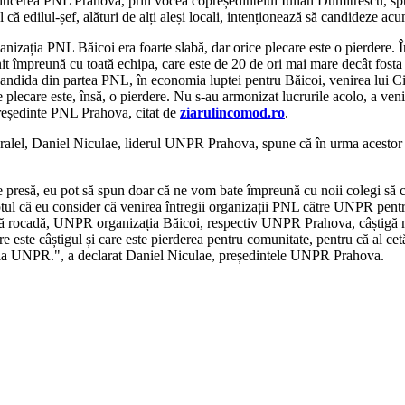
cerea PNL Prahova, prin vocea copreședintelui Iulian Dumitrescu, spune
l că edilul-șef, alături de alți aleși locali, intenționează să candideze acu
nizația PNL Băicoi era foarte slabă, dar orice plecare este o pierdere. 
nit împreună cu toată echipa, care este de 20 de ori mai mare decât fo
andida din partea PNL, în economia luptei pentru Băicoi, venirea lui Cip
 plecare este, însă, o pierdere. Nu s-au armonizat lucrurile acolo, a venit
reședinte PNL Prahova, citat de
ziarulincomod.ro
.
ralel, Daniel Niculae, liderul UNPR Prahova, spune că în urma acestor sc
presă, eu pot să spun doar că ne vom bate împreună cu noii colegi să câ
aptul că eu consider că venirea întregii organizații PNL către UNPR pentru 
astă rocadă, UNPR organizația Băicoi, respectiv UNPR Prahova, câștigă
este câștigul și care este pierderea pentru comunitate, pentru că al cetăț
ut la UNPR.", a declarat Daniel Niculae, președintele UNPR Prahova.