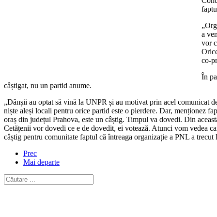
Condu
faptu
„Orga
a ve
vor c
Orice
co-p
În pa
câștigat, nu un partid anume.
„Dânșii au optat să vină la UNPR și au motivat prin acel comunicat de 
niște aleși locali pentru orice partid este o pierdere. Dar, menționez f
oraș din județul Prahova, este un câștig. Timpul va dovedi. Din ace
Cetățenii vor dovedi ce e de dovedit, ei votează. Atunci vom vedea care 
câștig pentru comunitate faptul că întreaga organizație a PNL a trec
Prec
Mai departe