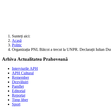
Sunteți aici:
Acasă
Politic
Organizația PNL Băicoi a trecut la UNPR. Declarații Iulian Du
Arhiva Actualitatea Prahoveană
Interviurile APH
APH Cultural
Remember
Dezvăluiri
Pamflet
Editorial
Reportaj
Timp liber
Sport