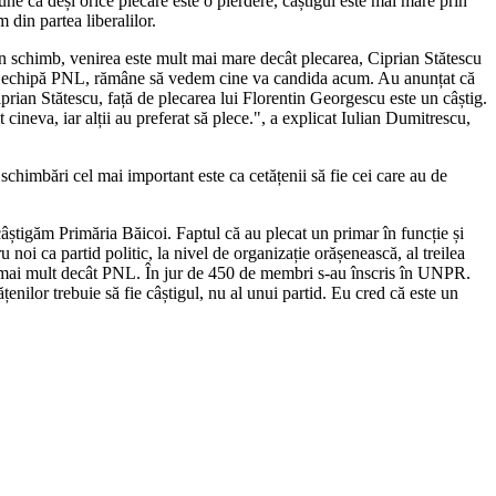
 că deși orice plecare este o pierdere, câștigul este mai mare prin
m din partea liberalilor.
În schimb, venirea este mult mai mare decât plecarea, Ciprian Stătescu
sta echipă PNL, rămâne să vedem cine va candida acum. Au anunțat că
rian Stătescu, față de plecarea lui Florentin Georgescu este un câștig.
 cineva, iar alții au preferat să plece.", a explicat Iulian Dumitrescu,
himbări cel mai important este ca cetățenii să fie cei care au de
știgăm Primăria Băicoi. Faptul că au plecat un primar în funcție și
noi ca partid politic, la nivel de organizație orășenească, al treilea
 mai mult decât PNL. În jur de 450 de membri s-au înscris în UNPR.
enilor trebuie să fie câștigul, nu al unui partid. Eu cred că este un