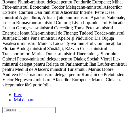
Rovana Plumb-ministru delegat pentru Fondurile Europene; Mihai
Fifor-ministrul Economiei; Teodor Meleşcanu-ministrul Afacerilor
Externe; Carmen Dan-ministrul Afacerilor Interne; Petre Daea-
ministrul Agriculturii; Adrian Ţuţuianu-ministrul Apărării Naţionale;
Lucian Romaşcanu-ministrul Culturii; Liviu Pop-ministrul Educaţiei;
Lucian Georgescu-ministrul Cercetării; Toma Petcu-ministrul
Energiei; Ionuţ Mişa-ministrul de Finanţe; Tudorel Toader-ministrul
Justiţiei; Doina Pană-ministrul Apelor şi Pădurilor; Lia Olguţa
Vasilescu-ministrul Muncii; Lucian Şova-ministrul Comunicaţiilor;
Florian Bodog-ministrul Sănătăţii; Răzvan Cuc - ministrul
Transporturilor; Marius Dunca-ministrul Tineretului şi Sportului;
Gabriel Petrea-ministrul delegat pentru Dialog Social; Viorel Ilie-
ministrul delegat pentru Relaţia cu Parlamentul; Ilan Laufer-ministrul
pentru Mediul de Afaceri; ministrul Turismului-Marius Dobre;
Andreea Păstârnac-ministrul delegat pentru Românii de Pretutindeni;
Victor Negrescu - ministrul Afacerilor Europene; Marcel Ciolacu-
vicepremier fără portofoliu.
Prec
Mai departe