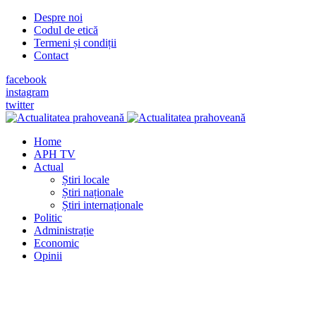
Despre noi
Codul de etică
Termeni și condiții
Contact
facebook
instagram
twitter
Home
APH TV
Actual
Știri locale
Știri naționale
Știri internaționale
Politic
Administrație
Economic
Opinii