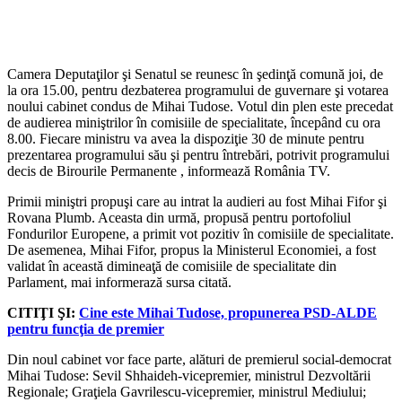
Camera Deputaţilor şi Senatul se reunesc în şedinţă comună joi, de
la ora 15.00, pentru dezbaterea programului de guvernare şi votarea
noului cabinet condus de Mihai Tudose. Votul din plen este precedat
de audierea miniştrilor în comisiile de specialitate, începând cu ora
8.00. Fiecare ministru va avea la dispoziţie 30 de minute pentru
prezentarea programului său şi pentru întrebări, potrivit programului
decis de Birourile Permanente , informează România TV.
Primii miniştri propuşi care au intrat la audieri au fost Mihai Fifor şi
Rovana Plumb. Aceasta din urmă, propusă pentru portofoliul
Fondurilor Europene, a primit vot pozitiv în comisiile de specialitate.
De asemenea, Mihai Fifor, propus la Ministerul Economiei, a fost
validat în această dimineaţă de comisiile de specialitate din
Parlament, mai informerază sursa citată.
CITIŢI ŞI:
Cine este Mihai Tudose, propunerea PSD-ALDE
pentru funcţia de premier
Din noul cabinet vor face parte, alături de premierul social-democrat
Mihai Tudose: Sevil Shhaideh-vicepremier, ministrul Dezvoltării
Regionale; Graţiela Gavrilescu-vicepremier, ministrul Mediului;