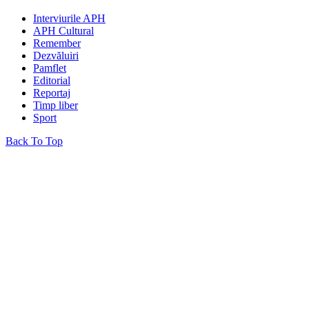
Interviurile APH
APH Cultural
Remember
Dezvăluiri
Pamflet
Editorial
Reportaj
Timp liber
Sport
Back To Top